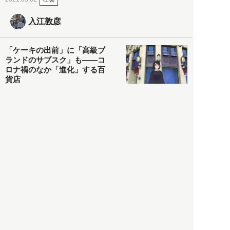
入江敦彦
「ケーキの出前」に「高級ブ
ランドのサブスク」も――コ
ロナ禍のなか「進化」する百
貨店
政治・経済
2021.05.02
都市商業研究所
「高度外国人材」という言葉
に潜む欺瞞と、日本が搾取し
依存する圧倒的多数の外国人
労働者の実像とは？
社会
2021.05.01
月刊日本