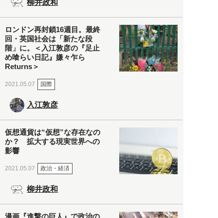
柳井政和
ロンドン再封鎖16週目。最終
回・英国社会は「新たな段
階」に。＜入江敦彦の『足止
め喰らい日記』嫌々乍ら
Returns＞
国際
2021.05.07
入江敦彦
仮想通貨は“仮想”な存在なの
か？ 拡大する現実世界への
影響
政治・経済
2021.05.07
柳井政和
漫画『進撃の巨人』で政治の