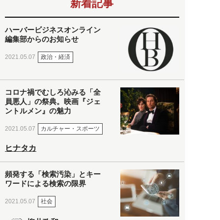
新着記事
ハーバービジネスオンライン
編集部からのお知らせ
政治・経済
2021.05.07
コロナ禍でむしろ沁みる「全
員悪人」の祭典。映画『ジェ
ントルメン』の魅力
カルチャー・スポーツ
2021.05.07
ヒナタカ
頻発する「検索汚染」とキー
ワードによる検索の限界
社会
2021.05.07