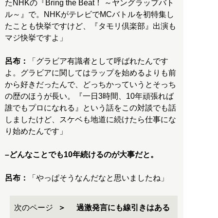
たNHKの『Bring the Beat！ ～ヤングラップバト
ル～』で。NHKがテレビでMCバトルを初特集し
たことも快挙ですけど、『タモリ倶楽部』出演も
マジ快挙ですよ」
呂布：
「グラビア有識者として呼ばれたんです
よ。グラビアに関してはラップを始めるよりも前
から好きだったんで、どっちかっていうとそっち
の歴のほうが長い。『一日3時間、10年頑張れば
誰でもプロになれる』という話をこの対談でも話
しましたけど、スケベも地道に続けたら仕事にな
り始めたんです」
–どんなことでも10年続けるのが大事だと。
呂布：
「やっぱそうなんだなと思いましたね」
次のページ
過激発言にも線引きはある