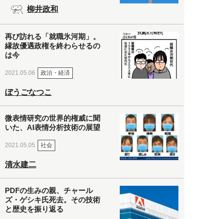
柳井政和
再び訪れる「就職氷河期」。
縁故優遇政権を終わらせるの
は今
政治・経済
2021.05.06
ぼうごなつこ
微表情研究の世界的権威に聞
いた、AI表情分析技術の展望
社会
2021.05.05
清水建二
PDFの生みの親、チャール
ズ・ゲシキ氏死去。その技術
と歴史を振り返る