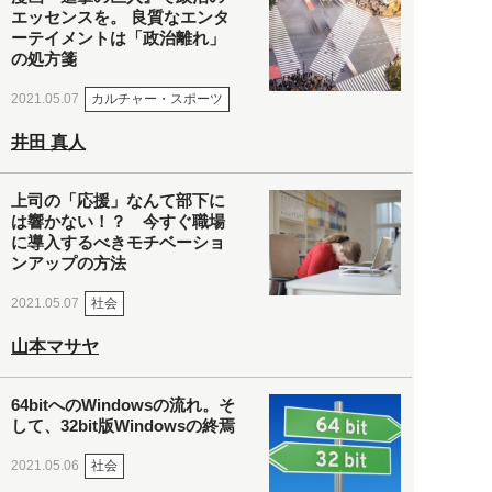
エッセンスを。 良質なエンタ
ーテイメントは「政治離れ」
の処方箋
カルチャー・スポーツ
2021.05.07
井田 真人
上司の「応援」なんて部下に
は響かない！？ 今すぐ職場
に導入するべきモチベーショ
ンアップの方法
社会
2021.05.07
山本マサヤ
64bitへのWindowsの流れ。そ
して、32bit版Windowsの終焉
社会
2021.05.06