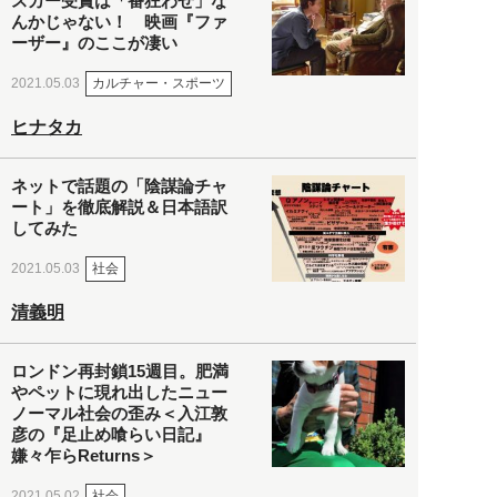
スカー受賞は「番狂わせ」な
んかじゃない！ 映画『ファ
ーザー』のここが凄い
カルチャー・スポーツ
2021.05.03
ヒナタカ
ネットで話題の「陰謀論チャ
ート」を徹底解説＆日本語訳
してみた
社会
2021.05.03
清義明
ロンドン再封鎖15週目。肥満
やペットに現れ出したニュー
ノーマル社会の歪み＜入江敦
彦の『足止め喰らい日記』
嫌々乍らReturns＞
社会
2021.05.02