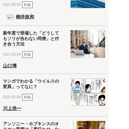
社会
2021.05.05
柳井政和
新年度で登場した「どうして
もソリが合わない同僚」と付
き合う方法
社会
2021.05.04
山口博
マンガでわかる「ウイルスの
変異」ってなに？
社会
2021.05.04
川上浩一
アンソニー・ホプキンスのオ