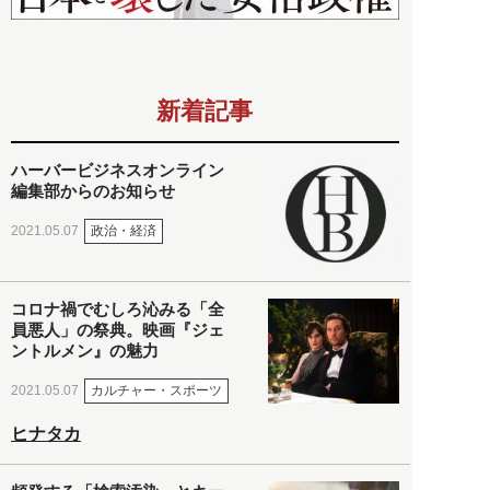
新着記事
ハーバービジネスオンライン
編集部からのお知らせ
政治・経済
2021.05.07
コロナ禍でむしろ沁みる「全
員悪人」の祭典。映画『ジェ
ントルメン』の魅力
カルチャー・スポーツ
2021.05.07
ヒナタカ