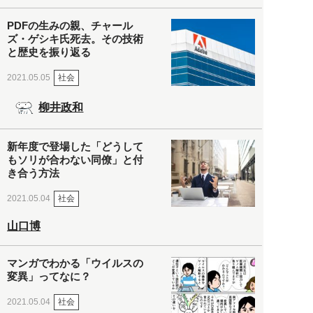
PDFの生みの親、チャール
ズ・ゲシキ氏死去。その技術
と歴史を振り返る
社会
2021.05.05
柳井政和
新年度で登場した「どうして
もソリが合わない同僚」と付
き合う方法
社会
2021.05.04
山口博
マンガでわかる「ウイルスの
変異」ってなに？
社会
2021.05.04