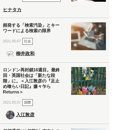
ヒナタカ
頻発する「検索汚染」とキー
ワードによる検索の限界
社会
2021.05.07
柳井政和
ロンドン再封鎖16週目。最終
回・英国社会は「新たな段
階」に。＜入江敦彦の『足止
め喰らい日記』嫌々乍ら
Returns＞
国際
2021.05.07
入江敦彦