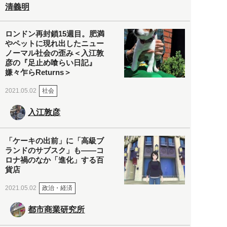
清義明
ロンドン再封鎖15週目。肥満
やペットに現れ出したニュー
ノーマル社会の歪み＜入江敦
彦の『足止め喰らい日記』
嫌々乍らReturns＞
社会
2021.05.02
入江敦彦
「ケーキの出前」に「高級ブ
ランドのサブスク」も――コ
ロナ禍のなか「進化」する百
貨店
政治・経済
2021.05.02
都市商業研究所