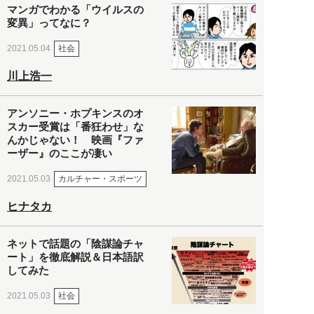
マンガでわかる「ウイルスの
変異」ってなに？
社会
2021.05.04
川上浩一
アンソニー・ホプキンスのオ
スカー受賞は「番狂わせ」な
んかじゃない！ 映画『ファ
ーザー』のここが凄い
カルチャー・スポーツ
2021.05.03
ヒナタカ
ネットで話題の「陰謀論チャ
ート」を徹底解説＆日本語訳
してみた
社会
2021.05.03