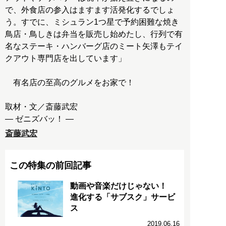
で、外食店の参入はますます活発化するでしょ
う。すでに、ミシュラン1つ星で予約困難な焼き
鳥店・鳥しきは弁当を販売し始めたし、行列で有
名なステーキ・ハンバーグ店のミート矢澤もテイ
クアウト専門店を出しています」
有名店の至高のグルメをお家で！
取材・文／斎藤武宏
― ゼニズバッ！ ―
斎藤武宏
この特集の前回記事
動画や音楽だけじゃない！
進化する「サブスク」サービ
ス
2019.06.16