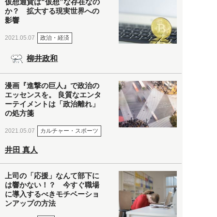
仮想通貨は“仮想”な存在なの
か？ 拡大する現実世界への
影響
政治・経済
2021.05.07
柳井政和
漫画『進撃の巨人』で政治の
エッセンスを。 良質なエンタ
ーテイメントは「政治離れ」
の処方箋
カルチャー・スポーツ
2021.05.07
井田 真人
上司の「応援」なんて部下に
は響かない！？ 今すぐ職場
に導入するべきモチベーショ
ンアップの方法