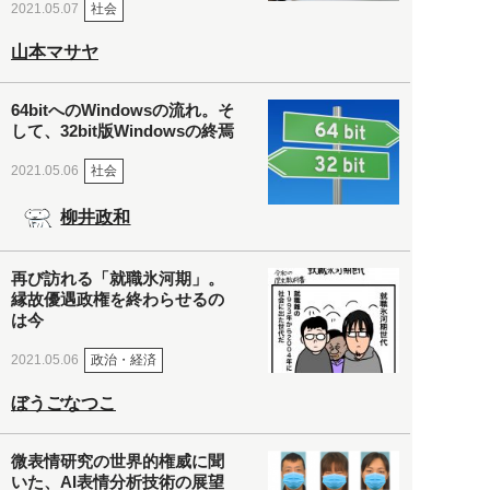
社会
2021.05.07
山本マサヤ
64bitへのWindowsの流れ。そ
して、32bit版Windowsの終焉
社会
2021.05.06
柳井政和
再び訪れる「就職氷河期」。
縁故優遇政権を終わらせるの
は今
政治・経済
2021.05.06
ぼうごなつこ
微表情研究の世界的権威に聞
いた、AI表情分析技術の展望