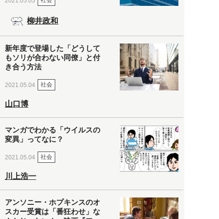
社会
2021.05.05
柳井政和
新年度で登場した「どうして
もソリが合わない同僚」と付
き合う方法
社会
2021.05.04
山口博
マンガでわかる「ウイルスの
変異」ってなに？
社会
2021.05.04
川上浩一
アンソニー・ホプキンスのオ
スカー受賞は「番狂わせ」な