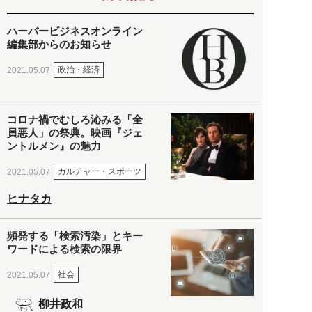
ハーバービジネスオンライン
編集部からのお知らせ
政治・経済
2021.05.07
コロナ禍でむしろ沁みる「全
員悪人」の祭典。映画『ジェ
ントルメン』の魅力
カルチャー・スポーツ
2021.05.07
ヒナタカ
頻発する「検索汚染」とキー
ワードによる検索の限界
社会
2021.05.07
柳井政和