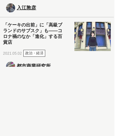
入江敦彦
「ケーキの出前」に「高級ブ
ランドのサブスク」も――コ
ロナ禍のなか「進化」する百
貨店
政治・経済
2021.05.02
都市商業研究所
「高度外国人材」という言葉
に潜む欺瞞と、日本が搾取し
依存する圧倒的多数の外国人
労働者の実像とは？
社会
2021.05.01
月刊日本