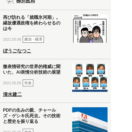
柳井政和
再び訪れる「就職氷河期」。
縁故優遇政権を終わらせるの
は今
政治・経済
2021.05.06
ぼうごなつこ
微表情研究の世界的権威に聞
いた、AI表情分析技術の展望
社会
2021.05.05
清水建二
PDFの生みの親、チャール
ズ・ゲシキ氏死去。その技術
と歴史を振り返る