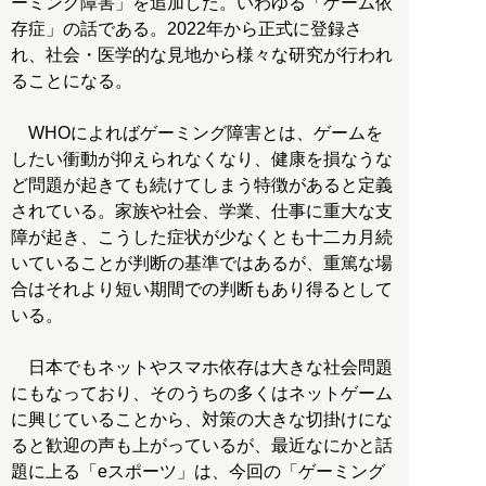
ーミング障害」を追加した。いわゆる「ゲーム依
存症」の話である。2022年から正式に登録さ
れ、社会・医学的な見地から様々な研究が行われ
ることになる。
WHOによればゲーミング障害とは、ゲームを
したい衝動が抑えられなくなり、健康を損なうな
ど問題が起きても続けてしまう特徴があると定義
されている。家族や社会、学業、仕事に重大な支
障が起き、こうした症状が少なくとも十二カ月続
いていることが判断の基準ではあるが、重篤な場
合はそれより短い期間での判断もあり得るとして
いる。
日本でもネットやスマホ依存は大きな社会問題
にもなっており、そのうちの多くはネットゲーム
に興じていることから、対策の大きな切掛けにな
ると歓迎の声も上がっているが、最近なにかと話
題に上る「eスポーツ」は、今回の「ゲーミング