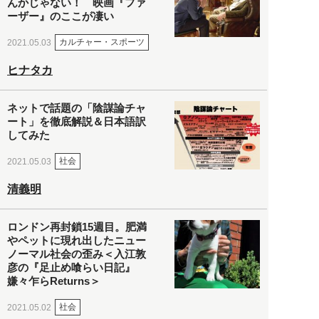
んかじゃない！ 映画『ファ
ーザー』のここが凄い
カルチャー・スポーツ
2021.05.03
ヒナタカ
ネットで話題の「陰謀論チャ
ート」を徹底解説＆日本語訳
してみた
社会
2021.05.03
清義明
ロンドン再封鎖15週目。肥満
やペットに現れ出したニュー
ノーマル社会の歪み＜入江敦
彦の『足止め喰らい日記』
嫌々乍らReturns＞
社会
2021.05.02