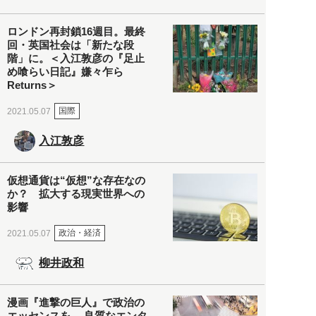
ロンドン再封鎖16週目。最終
回・英国社会は「新たな段
階」に。＜入江敦彦の『足止
め喰らい日記』嫌々乍ら
Returns＞
国際
2021.05.07
入江敦彦
仮想通貨は“仮想”な存在なの
か？ 拡大する現実世界への
影響
政治・経済
2021.05.07
柳井政和
漫画『進撃の巨人』で政治の
エッセンスを。 良質なエンタ