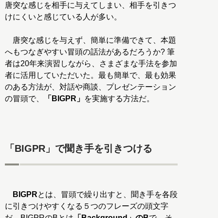
唐突な感じを相手に与えてしまい、相手を引きつ
けにくいと感じている人が多い。
唐突な感じを与えず、簡単に準備できて、本題
へもつなぎやすい冒頭の話法があるだろうか? 筆
者は20年来演習しながら、さまざまな手法を参加
者に活用していただいた。最も簡単で、最も効果
のある方法が、対話や商談、プレゼンテーション
の冒頭で、
「BIGPR」
を実施する方法だ。
「BIGPR」で聞き手を引きつける
BIGPR
とは、冒頭で繰り出すと、聞き手を各段
に引きつけやすくなる５つのフレーズの頭文字
だ。BIGPRのBとは
「Background」のB
で、そ