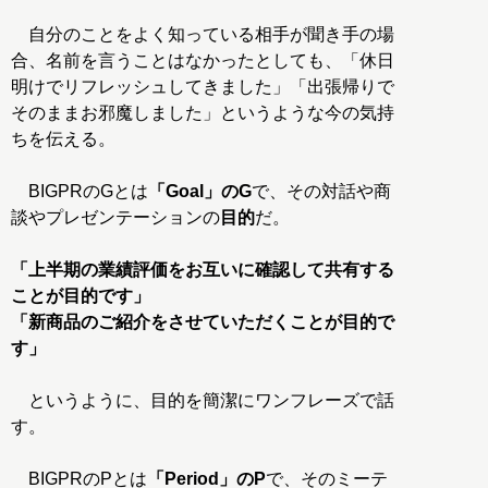
自分のことをよく知っている相手が聞き手の場
合、名前を言うことはなかったとしても、「休日
明けでリフレッシュしてきました」「出張帰りで
そのままお邪魔しました」というような今の気持
ちを伝える。
BIGPRのGとは
「Goal」のG
で、その対話や商
談やプレゼンテーションの
目的
だ。
「上半期の業績評価をお互いに確認して共有する
ことが目的です」
「新商品のご紹介をさせていただくことが目的で
す」
というように、目的を簡潔にワンフレーズで話
す。
BIGPRのPとは
「Period」のP
で、そのミーテ