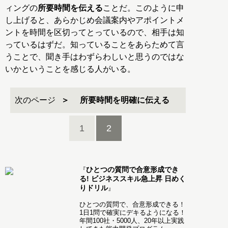
ィングの
所要時間を伝える
ことだ。このように申
し上げると、あらかじめ会議案内やアポイントメ
ントを時間を区切ってとっているので、相手は知
っているはずだ。知っていることをあらためて言
うことで、聞き手はわずらわしいと思うのではな
いかということを感じる人がいる。
次のページ
所要時間を明確に伝える
1
2
ひとつの質問で合意形成でき
『
る! ビジネススキル急上昇 日めく
りドリル
』
ひとつの質問で、合意形成できる！
1日1問で確実にデキるようになる！
年間100社・5000人、20年以上実践