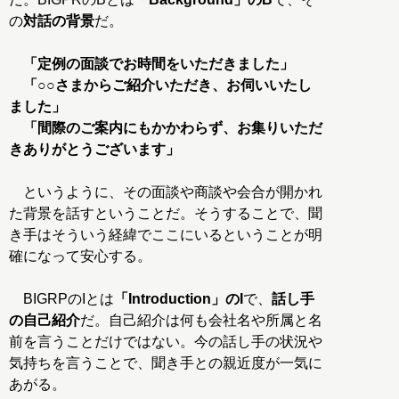
の
対話の背景
だ。
「定例の面談でお時間をいただきました」
「○○さまからご紹介いただき、お伺いいたし
ました」
「間際のご案内にもかかわらず、お集りいただ
きありがとうございます」
というように、その面談や商談や会合が開かれ
た背景を話すということだ。そうすることで、聞
き手はそういう経緯でここにいるということが明
確になって安心する。
BIGRPのIとは
「Introduction」のI
で、
話し手
の自己紹介
だ。自己紹介は何も会社名や所属と名
前を言うことだけではない。今の話し手の状況や
気持ちを言うことで、聞き手との親近度が一気に
あがる。