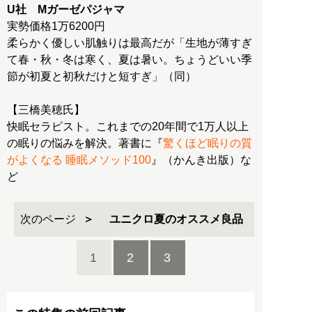
U社 Mガーゼパジャマ
実勢価格1万6200円
柔らかく優しい肌触りは最高だが「生地が薄すぎ
て春・秋・冬は寒く、夏は暑い。ちょうどいい季
節が初夏と初秋だけと短すぎ」（同）
【三橋美穂氏】
快眠セラピスト。これまでの20年間で1万人以上
の眠りの悩みを解決。著書に『
驚くほど眠りの質
がよくなる 睡眠メソッド100
』（かんき出版）な
ど
次のページ
ユニクロ夏のオススメ良品
1
2
3