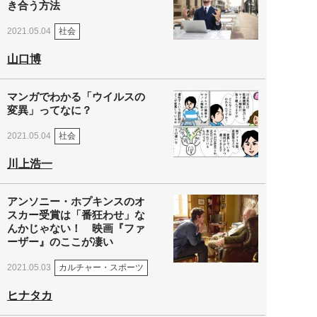
き合う方法
社会
2021.05.04
山口博
マンガでわかる「ウイルスの
変異」ってなに？
社会
2021.05.04
川上浩一
アンソニー・ホプキンスのオ
スカー受賞は「番狂わせ」な
んかじゃない！ 映画『ファ
ーザー』のここが凄い
カルチャー・スポーツ
2021.05.03
ヒナタカ