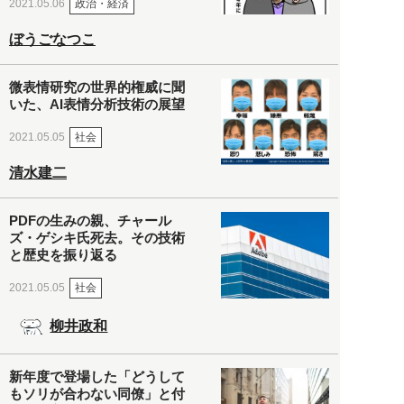
政治・経済
2021.05.06
ぼうごなつこ
微表情研究の世界的権威に聞
いた、AI表情分析技術の展望
社会
2021.05.05
清水建二
PDFの生みの親、チャール
ズ・ゲシキ氏死去。その技術
と歴史を振り返る
社会
2021.05.05
柳井政和
新年度で登場した「どうして
もソリが合わない同僚」と付