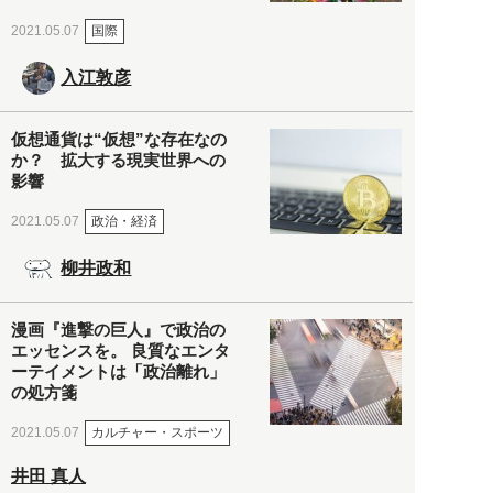
国際
2021.05.07
入江敦彦
仮想通貨は“仮想”な存在なの
か？ 拡大する現実世界への
影響
政治・経済
2021.05.07
柳井政和
漫画『進撃の巨人』で政治の
エッセンスを。 良質なエンタ
ーテイメントは「政治離れ」
の処方箋
カルチャー・スポーツ
2021.05.07
井田 真人