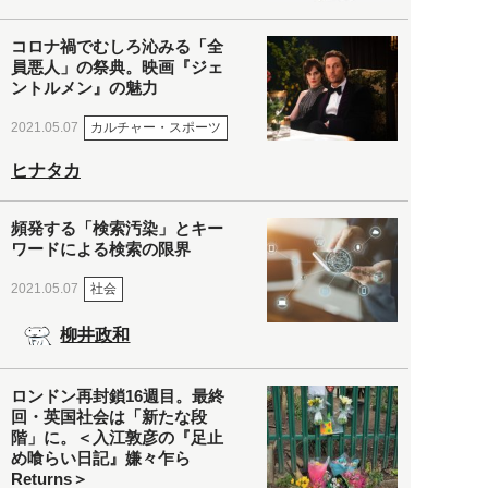
コロナ禍でむしろ沁みる「全
員悪人」の祭典。映画『ジェ
ントルメン』の魅力
カルチャー・スポーツ
2021.05.07
ヒナタカ
頻発する「検索汚染」とキー
ワードによる検索の限界
社会
2021.05.07
柳井政和
ロンドン再封鎖16週目。最終
回・英国社会は「新たな段
階」に。＜入江敦彦の『足止
め喰らい日記』嫌々乍ら
Returns＞