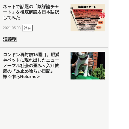
ネットで話題の「陰謀論チャ
ート」を徹底解説＆日本語訳
してみた
社会
2021.05.03
清義明
ロンドン再封鎖15週目。肥満
やペットに現れ出したニュー
ノーマル社会の歪み＜入江敦
彦の『足止め喰らい日記』
嫌々乍らReturns＞
社会
2021.05.02
入江敦彦
「ケーキの出前」に「高級ブ
ランドのサブスク」も――コ
ロナ禍のなか「進化」する百