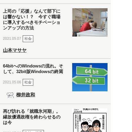
上司の「応援」なんて部下に
は響かない！？ 今すぐ職場
に導入するべきモチベーショ
ンアップの方法
社会
2021.05.07
山本マサヤ
64bitへのWindowsの流れ。そ
して、32bit版Windowsの終焉
社会
2021.05.06
柳井政和
再び訪れる「就職氷河期」。
縁故優遇政権を終わらせるの
は今