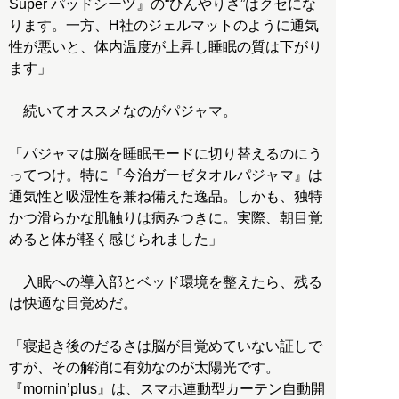
Super パッドシーツ』の“ひんやりさ”はクセにな
ります。一方、H社のジェルマットのように通気
性が悪いと、体内温度が上昇し睡眠の質は下がり
ます」
続いてオススメなのがパジャマ。
「パジャマは脳を睡眠モードに切り替えるのにう
ってつけ。特に『今治ガーゼタオルパジャマ』は
通気性と吸湿性を兼ね備えた逸品。しかも、独特
かつ滑らかな肌触りは病みつきに。実際、朝目覚
めると体が軽く感じられました」
入眠への導入部とベッド環境を整えたら、残る
は快適な目覚めだ。
「寝起き後のだるさは脳が目覚めていない証しで
すが、その解消に有効なのが太陽光です。
『mornin’plus』は、スマホ連動型カーテン自動開