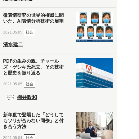
微表情研究の世界的権威に聞
いた、AI表情分析技術の展望
社会
2021.05.05
清水建二
PDFの生みの親、チャール
ズ・ゲシキ氏死去。その技術
と歴史を振り返る
社会
2021.05.05
柳井政和
新年度で登場した「どうして
もソリが合わない同僚」と付
き合う方法
社会
2021.05.04