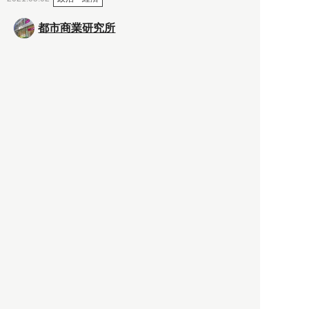
都市商業研究所
「高度外国人材」という言葉
に潜む欺瞞と、日本が搾取し
依存する圧倒的多数の外国人
労働者の実像とは？
社会
2021.05.01
月刊日本
以前の記事をもっと見る