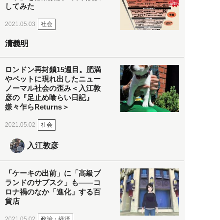
してみた
社会
2021.05.03
清義明
ロンドン再封鎖15週目。肥満
やペットに現れ出したニュー
ノーマル社会の歪み＜入江敦
彦の『足止め喰らい日記』
嫌々乍らReturns＞
社会
2021.05.02
入江敦彦
「ケーキの出前」に「高級ブ
ランドのサブスク」も――コ
ロナ禍のなか「進化」する百
貨店
政治・経済
2021.05.02