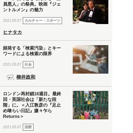
員悪人」の祭典。映画『ジェ
ントルメン』の魅力
カルチャー・スポーツ
2021.05.07
ヒナタカ
頻発する「検索汚染」とキー
ワードによる検索の限界
社会
2021.05.07
柳井政和
ロンドン再封鎖16週目。最終
回・英国社会は「新たな段
階」に。＜入江敦彦の『足止
め喰らい日記』嫌々乍ら
Returns＞
国際
2021.05.07