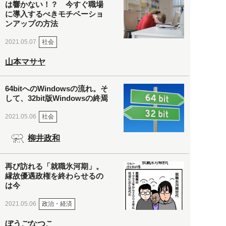
は響かない！？ 今すぐ職場
に導入するべきモチベーショ
ンアップの方法
社会
2021.05.07
山本マサヤ
64bitへのWindowsの流れ。そ
して、32bit版Windowsの終焉
社会
2021.05.06
柳井政和
再び訪れる「就職氷河期」。
縁故優遇政権を終わらせるの
は今
政治・経済
2021.05.06
ぼうごなつこ