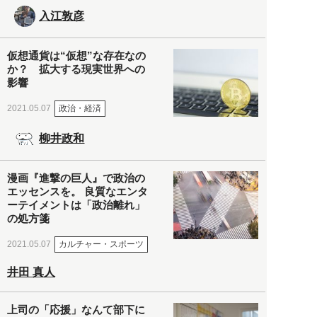
入江敦彦
仮想通貨は“仮想”な存在なの
か？ 拡大する現実世界への
影響
政治・経済
2021.05.07
柳井政和
漫画『進撃の巨人』で政治の
エッセンスを。 良質なエンタ
ーテイメントは「政治離れ」
の処方箋
カルチャー・スポーツ
2021.05.07
井田 真人
上司の「応援」なんて部下に