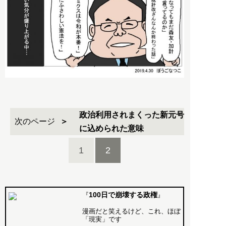
政治利用されまくった新元号
次のページ
に込められた意味
1
2
100日で崩壊する政権
『
』
漫画だと笑えるけど、これ、ほぼ
「現実」です