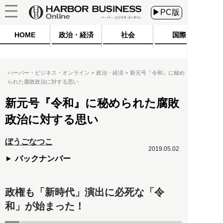
▶PC版
HOME
政治・経済
社会
国際
ハーバー・ビジネス・オンライン
政治・経済
新元号『令和』に秘め
られた腐敗政治に対する思い
新元号『令和』に秘められた腐敗
政治に対する思い
ぼうごなつこ
2019.05.02
バックナンバー
政権も「新時代」演出に必死な「令
和」が始まった！