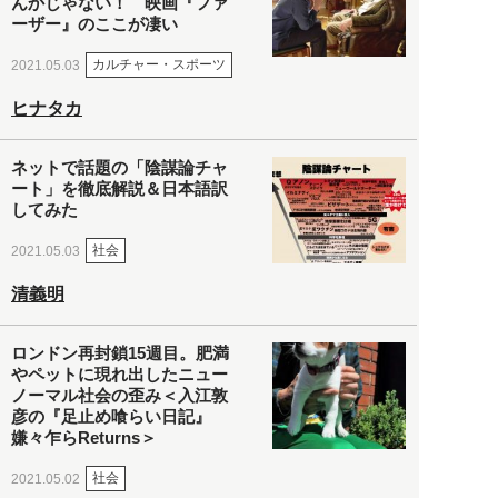
んかじゃない！ 映画『ファ
ーザー』のここが凄い
カルチャー・スポーツ
2021.05.03
ヒナタカ
ネットで話題の「陰謀論チャ
ート」を徹底解説＆日本語訳
してみた
社会
2021.05.03
清義明
ロンドン再封鎖15週目。肥満
やペットに現れ出したニュー
ノーマル社会の歪み＜入江敦
彦の『足止め喰らい日記』
嫌々乍らReturns＞
社会
2021.05.02