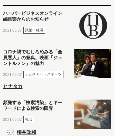
ハーバービジネスオンライン
編集部からのお知らせ
政治・経済
2021.05.07
コロナ禍でむしろ沁みる「全
員悪人」の祭典。映画『ジェ
ントルメン』の魅力
カルチャー・スポーツ
2021.05.07
ヒナタカ
頻発する「検索汚染」とキー
ワードによる検索の限界
社会
2021.05.07
柳井政和