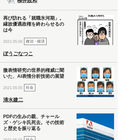
柳井政和
再び訪れる「就職氷河期」。
縁故優遇政権を終わらせるの
は今
政治・経済
2021.05.06
ぼうごなつこ
微表情研究の世界的権威に聞
いた、AI表情分析技術の展望
社会
2021.05.05
清水建二
PDFの生みの親、チャール
ズ・ゲシキ氏死去。その技術
と歴史を振り返る
社会
2021.05.05