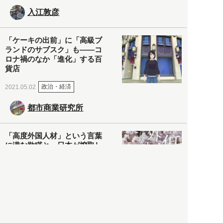
入江敦彦
「ケーキの出前」に「高級ブ
ランドのサブスク」も――コ
ロナ禍のなか「進化」する百
貨店
政治・経済
2021.05.02
都市商業研究所
「高度外国人材」という言葉
に潜む欺瞞と、日本が搾取し
依存する圧倒的多数の外国人
労働者の実像とは？
社会
2021.05.01
月刊日本