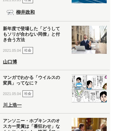
柳井政和
新年度で登場した「どうして
もソリが合わない同僚」と付
き合う方法
社会
2021.05.04
山口博
マンガでわかる「ウイルスの
変異」ってなに？
社会
2021.05.04
川上浩一
アンソニー・ホプキンスのオ
スカー受賞は「番狂わせ」な