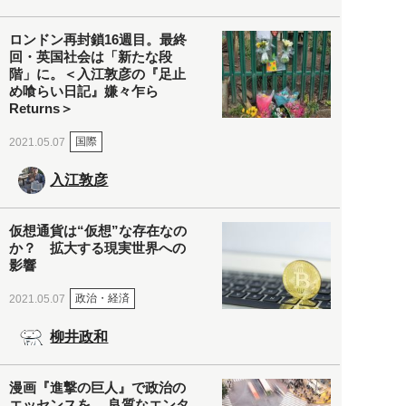
ロンドン再封鎖16週目。最終
回・英国社会は「新たな段
階」に。＜入江敦彦の『足止
め喰らい日記』嫌々乍ら
Returns＞
国際
2021.05.07
入江敦彦
仮想通貨は“仮想”な存在なの
か？ 拡大する現実世界への
影響
政治・経済
2021.05.07
柳井政和
漫画『進撃の巨人』で政治の
エッセンスを。 良質なエンタ