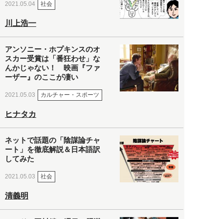
社会
2021.05.04
川上浩一
アンソニー・ホプキンスのオ
スカー受賞は「番狂わせ」な
んかじゃない！ 映画『ファ
ーザー』のここが凄い
カルチャー・スポーツ
2021.05.03
ヒナタカ
ネットで話題の「陰謀論チャ
ート」を徹底解説＆日本語訳
してみた
社会
2021.05.03
清義明