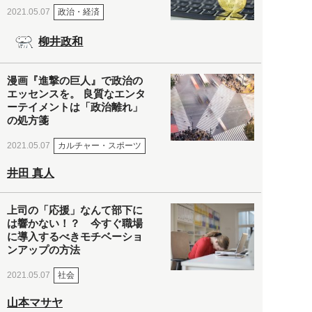
政治・経済
2021.05.07
柳井政和
漫画『進撃の巨人』で政治の
エッセンスを。 良質なエンタ
ーテイメントは「政治離れ」
の処方箋
カルチャー・スポーツ
2021.05.07
井田 真人
上司の「応援」なんて部下に
は響かない！？ 今すぐ職場
に導入するべきモチベーショ
ンアップの方法
社会
2021.05.07
山本マサヤ