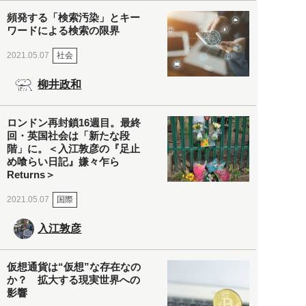
頻発する「検索汚染」とキー
ワードによる検索の限界
社会
2021.05.07
柳井政和
ロンドン再封鎖16週目。最終
回・英国社会は「新たな段
階」に。＜入江敦彦の『足止
め喰らい日記』嫌々乍ら
Returns＞
国際
2021.05.07
入江敦彦
仮想通貨は“仮想”な存在なの
か？ 拡大する現実世界への
影響