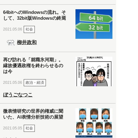
64bitへのWindowsの流れ。そ
して、32bit版Windowsの終焉
社会
2021.05.06
柳井政和
再び訪れる「就職氷河期」。
縁故優遇政権を終わらせるの
は今
政治・経済
2021.05.06
ぼうごなつこ
微表情研究の世界的権威に聞
いた、AI表情分析技術の展望
社会
2021.05.05