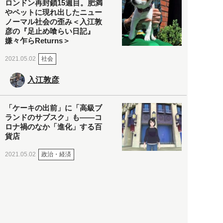
ロンドン再封鎖15週目。肥満
やペットに現れ出したニュー
ノーマル社会の歪み＜入江敦
彦の『足止め喰らい日記』
嫌々乍らReturns＞
社会
2021.05.02
入江敦彦
「ケーキの出前」に「高級ブ
ランドのサブスク」も――コ
ロナ禍のなか「進化」する百
貨店
政治・経済
2021.05.02
都市商業研究所
「高度外国人材」という言葉
に潜む欺瞞と、日本が搾取し
依存する圧倒的多数の外国人