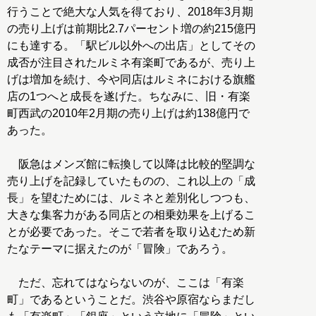
行うことで絶大な人気を得ており、2018年3月期
の売り上げは前期比2.7パーセント増の約215億円
にも達する。「駅ビル以外への出店」としてその
成否が注目されたルミネ有楽町であるが、売り上
げは増加を続け、今や同店はルミネにおける旗艦
店の1つへと成長を遂げた。ちなみに、旧・有楽
町西武の2010年2月期の売り上げは約138億円で
あった。
阪急はメンズ館に転換して以降は比較的堅調な
売り上げを記録していたものの、これ以上の「成
長」を望むためには、ルミネと差別化しつつも、
大きな集客力がある同店との相乗効果を上げるこ
とが必要であった。そこで若者を取り込むため新
たなテーマに据えたのが「冒険」であろう。
ただ、忘れてはならないのが、ここは「有楽
町」であるということだ。渋谷や原宿ならまだし