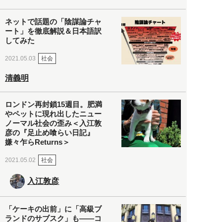
ネットで話題の「陰謀論チャ
ート」を徹底解説＆日本語訳
してみた
社会
2021.05.03
清義明
ロンドン再封鎖15週目。肥満
やペットに現れ出したニュー
ノーマル社会の歪み＜入江敦
彦の『足止め喰らい日記』
嫌々乍らReturns＞
社会
2021.05.02
入江敦彦
「ケーキの出前」に「高級ブ
ランドのサブスク」も――コ