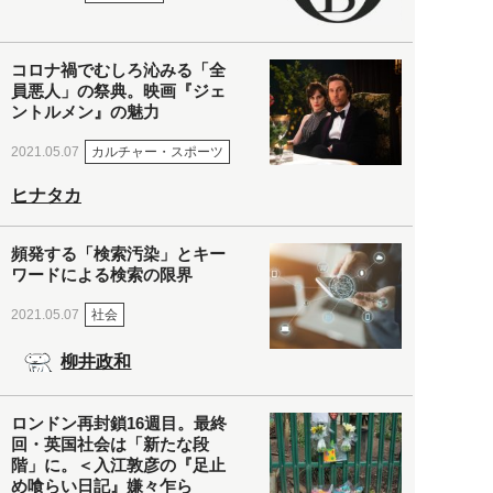
コロナ禍でむしろ沁みる「全
員悪人」の祭典。映画『ジェ
ントルメン』の魅力
カルチャー・スポーツ
2021.05.07
ヒナタカ
頻発する「検索汚染」とキー
ワードによる検索の限界
社会
2021.05.07
柳井政和
ロンドン再封鎖16週目。最終
回・英国社会は「新たな段
階」に。＜入江敦彦の『足止
め喰らい日記』嫌々乍ら