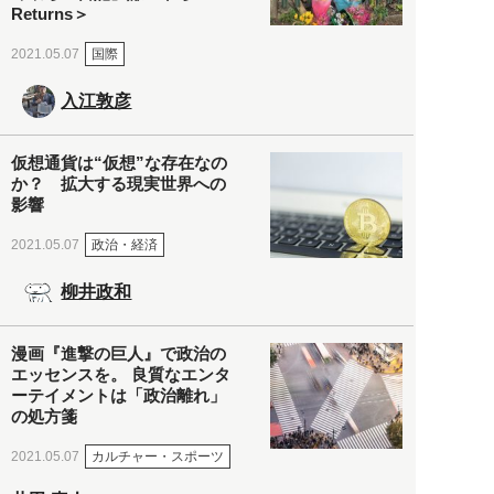
Returns＞
国際
2021.05.07
入江敦彦
仮想通貨は“仮想”な存在なの
か？ 拡大する現実世界への
影響
政治・経済
2021.05.07
柳井政和
漫画『進撃の巨人』で政治の
エッセンスを。 良質なエンタ
ーテイメントは「政治離れ」
の処方箋
カルチャー・スポーツ
2021.05.07