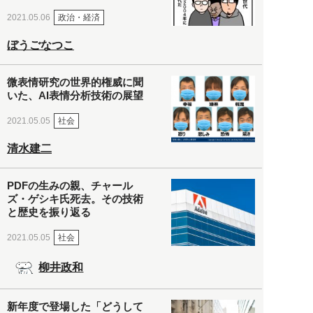
政治・経済
2021.05.06
ぼうごなつこ
微表情研究の世界的権威に聞
いた、AI表情分析技術の展望
社会
2021.05.05
清水建二
PDFの生みの親、チャール
ズ・ゲシキ氏死去。その技術
と歴史を振り返る
社会
2021.05.05
柳井政和
新年度で登場した「どうして