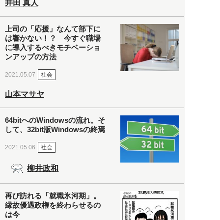
井田 真人
上司の「応援」なんて部下に
は響かない！？ 今すぐ職場
に導入するべきモチベーショ
ンアップの方法
社会
2021.05.07
山本マサヤ
64bitへのWindowsの流れ。そ
して、32bit版Windowsの終焉
社会
2021.05.06
柳井政和
再び訪れる「就職氷河期」。
縁故優遇政権を終わらせるの
は今