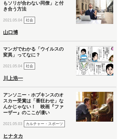
もソリが合わない同僚」と付
き合う方法
社会
2021.05.04
山口博
マンガでわかる「ウイルスの
変異」ってなに？
社会
2021.05.04
川上浩一
アンソニー・ホプキンスのオ
スカー受賞は「番狂わせ」な
んかじゃない！ 映画『ファ
ーザー』のここが凄い
カルチャー・スポーツ
2021.05.03
ヒナタカ