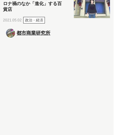
ロナ禍のなか「進化」する百
貨店
政治・経済
2021.05.02
都市商業研究所
「高度外国人材」という言葉
に潜む欺瞞と、日本が搾取し
依存する圧倒的多数の外国人
労働者の実像とは？
社会
2021.05.01
月刊日本
以前の記事をもっと見る