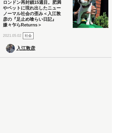
ロンドン再封鎖15週目。肥満
やペットに現れ出したニュー
ノーマル社会の歪み＜入江敦
彦の『足止め喰らい日記』
嫌々乍らReturns＞
社会
2021.05.02
入江敦彦
「ケーキの出前」に「高級ブ
ランドのサブスク」も――コ
ロナ禍のなか「進化」する百
貨店
政治・経済
2021.05.02
都市商業研究所
「高度外国人材」という言葉
に潜む欺瞞と、日本が搾取し