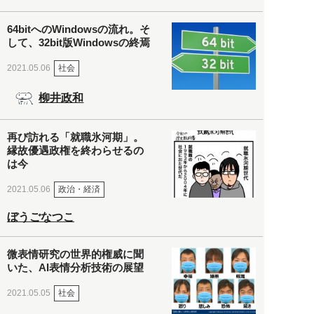
64bitへのWindowsの流れ。そ
して、32bit版Windowsの終焉
社会
2021.05.06
柳井政和
再び訪れる「就職氷河期」。
縁故優遇政権を終わらせるの
は今
政治・経済
2021.05.06
ぼうごなつこ
微表情研究の世界的権威に聞
いた、AI表情分析技術の展望
社会
2021.05.05