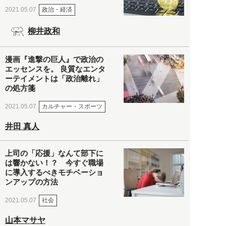
政治・経済
2021.05.07
柳井政和
漫画『進撃の巨人』で政治の
エッセンスを。 良質なエンタ
ーテイメントは「政治離れ」
の処方箋
カルチャー・スポーツ
2021.05.07
井田 真人
上司の「応援」なんて部下に
は響かない！？ 今すぐ職場
に導入するべきモチベーショ
ンアップの方法
社会
2021.05.07
山本マサヤ