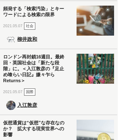
頻発する「検索汚染」とキー
ワードによる検索の限界
社会
2021.05.07
柳井政和
ロンドン再封鎖16週目。最終
回・英国社会は「新たな段
階」に。＜入江敦彦の『足止
め喰らい日記』嫌々乍ら
Returns＞
国際
2021.05.07
入江敦彦
仮想通貨は“仮想”な存在なの
か？ 拡大する現実世界への
影響