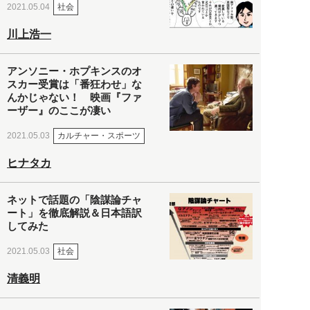
社会
2021.05.04
川上浩一
アンソニー・ホプキンスのオ
スカー受賞は「番狂わせ」な
んかじゃない！ 映画『ファ
ーザー』のここが凄い
カルチャー・スポーツ
2021.05.03
ヒナタカ
ネットで話題の「陰謀論チャ
ート」を徹底解説＆日本語訳
してみた
社会
2021.05.03
清義明