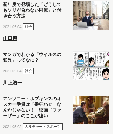
新年度で登場した「どうして
もソリが合わない同僚」と付
き合う方法
社会
2021.05.04
山口博
マンガでわかる「ウイルスの
変異」ってなに？
社会
2021.05.04
川上浩一
アンソニー・ホプキンスのオ
スカー受賞は「番狂わせ」な
んかじゃない！ 映画『ファ
ーザー』のここが凄い
カルチャー・スポーツ
2021.05.03