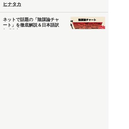
ヒナタカ
ネットで話題の「陰謀論チャ
ート」を徹底解説＆日本語訳
してみた
社会
2021.05.03
清義明
ロンドン再封鎖15週目。肥満
やペットに現れ出したニュー
ノーマル社会の歪み＜入江敦
彦の『足止め喰らい日記』
嫌々乍らReturns＞
社会
2021.05.02
入江敦彦
「ケーキの出前」に「高級ブ