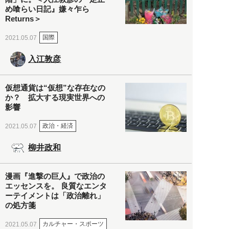
め喰らい日記』嫌々乍ら
Returns＞
国際
2021.05.07
入江敦彦
仮想通貨は“仮想”な存在なの
か？ 拡大する現実世界への
影響
政治・経済
2021.05.07
柳井政和
漫画『進撃の巨人』で政治の
エッセンスを。 良質なエンタ
ーテイメントは「政治離れ」
の処方箋
カルチャー・スポーツ
2021.05.07