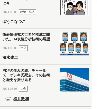
は今
政治・経済
2021.05.06
ぼうごなつこ
微表情研究の世界的権威に聞
いた、AI表情分析技術の展望
社会
2021.05.05
清水建二
PDFの生みの親、チャール
ズ・ゲシキ氏死去。その技術
と歴史を振り返る
社会
2021.05.05
柳井政和