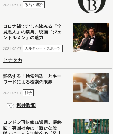
政治・経済
2021.05.07
コロナ禍でむしろ沁みる「全
員悪人」の祭典。映画『ジェ
ントルメン』の魅力
カルチャー・スポーツ
2021.05.07
ヒナタカ
頻発する「検索汚染」とキー
ワードによる検索の限界
社会
2021.05.07
柳井政和
ロンドン再封鎖16週目。最終
回・英国社会は「新たな段
階」に。＜入江敦彦の『足止