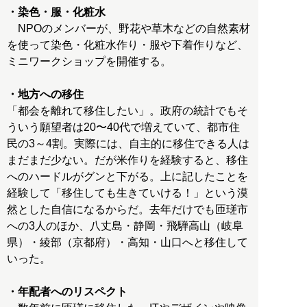
・染色・服・化粧水
NPOのメンバーが、野花や草木などの自然素材
を使って染色・化粧水作り・服や下着作りなど、
ミニワークショップを開催する。
・地方への移住
「都会を離れて移住したい」。政府の統計でもそ
ういう願望者は20〜40代で増えていて、都市住
民の3～4割。実際には、自主的に移住できる人は
まだまだ少ない。だが米作りを経験すると、移住
へのハードルがグンと下がる。上に記したことを
経験して「移住しても生きていける！」という漠
然とした自信になるからだ。去年だけでも匝瑳市
への3人のほか、八丈島・静岡・飛騨高山（岐阜
県）・綾部（京都府）・高知・山口へと移住して
いった。
・年配者へのリスペクト