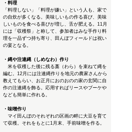
・料理
「料理しない」「料理が嫌い」という人も、家で
の自炊が多くなる。美味しいもの作る喜び、美味
しいものを食べる喜びが増し、舌が肥える。11月
には「収穫祭」と称して、参加者はみな手作り料
理を一品ずつ持ち寄り、田んぼフィールドは祝い
の宴となる。
・縄や注連縄（しめなわ）作り
米を収穫した後に残る藁（わら）を束ねて縄を
編む。12月には注連縄作りを地元の農家さんから
教えてもらい、お正月におのおのの家の玄関に自
作の注連縄を飾る。応用すればリースやブーケや
なども簡単に作れる。
・味噌作り
マイ田んぼのそれぞれの区画の畔に大豆を育て
て収穫。それをもとに1月末、手前味噌を作る。