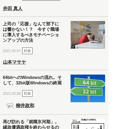
井田 真人
上司の「応援」なんて部下に
は響かない！？ 今すぐ職場
に導入するべきモチベーショ
ンアップの方法
社会
2021.05.07
山本マサヤ
64bitへのWindowsの流れ。そ
して、32bit版Windowsの終焉
社会
2021.05.06
柳井政和
再び訪れる「就職氷河期」。
縁故優遇政権を終わらせるの