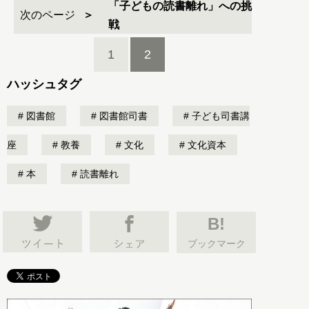
「子どもの読書離れ」への挑
次のページ
戦
1
2
ハッシュタグ
図書館
図書館司書
子ども司書講
座
教養
文化
文化資本
本
読書離れ
B!
ブックマーク