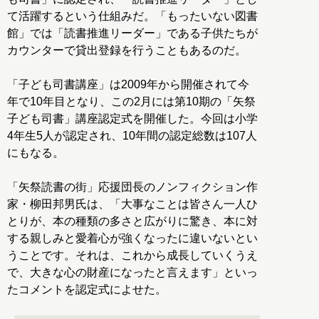
て活躍するという仕組みだ。「もったいない図書
館」では「読書推進リーダー」である子供たちが
カウンターで貸出登録を行うこともあるのだ。
「子ども司書講座」は2009年から開催されて今
年で10年目となり、この2月には第10期の「矢祭
子ども司書」講座認定式を開催した。今回は小学
4年生5人が認定され、10年間の認定総数は107人
にもなる。
「矢祭読書の街」応援団長のノンフィクション作
家・柳田邦男氏は、「大事なことは皆さん一人ひ
とりが、本の種類の多さと広がりに驚き、本に対
する親しみと愛着心が強くなったに違いないとい
うことです。それは、これから成長していくうえ
で、大きな心の財産になったと言えます」といっ
たコメントを認定式によせた。