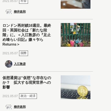
社会
2021.05.07
柳井政和
ロンドン再封鎖16週目。最終
回・英国社会は「新たな段
階」に。＜入江敦彦の『足止
め喰らい日記』嫌々乍ら
Returns＞
国際
2021.05.07
入江敦彦
仮想通貨は“仮想”な存在なの
か？ 拡大する現実世界への
影響
政治・経済
2021.05.07
柳井政和