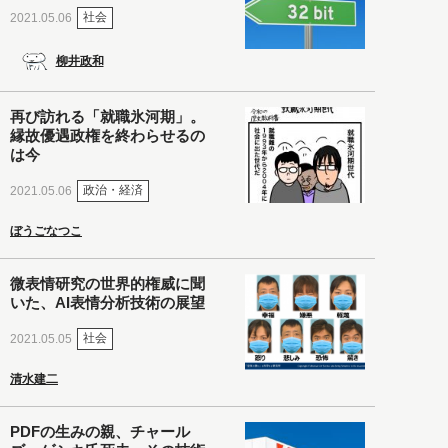
社会
2021.05.06
柳井政和
再び訪れる「就職氷河期」。
縁故優遇政権を終わらせるの
は今
政治・経済
2021.05.06
ぼうごなつこ
微表情研究の世界的権威に聞
いた、AI表情分析技術の展望
社会
2021.05.05
清水建二
PDFの生みの親、チャール