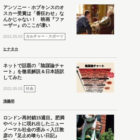
アンソニー・ホプキンスのオ
スカー受賞は「番狂わせ」な
んかじゃない！ 映画『ファ
ーザー』のここが凄い
カルチャー・スポーツ
2021.05.03
ヒナタカ
ネットで話題の「陰謀論チャ
ート」を徹底解説＆日本語訳
してみた
社会
2021.05.03
清義明
ロンドン再封鎖15週目。肥満
やペットに現れ出したニュー
ノーマル社会の歪み＜入江敦
彦の『足止め喰らい日記』