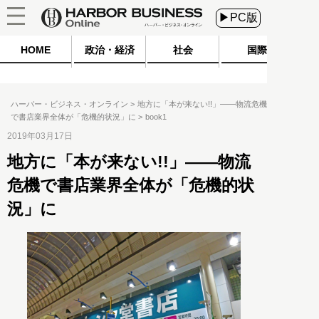
▶PC版
HOME
政治・経済
社会
国際
ハーバー・ビジネス・オンライン
地方に「本が来ない!!」――物流危機
で書店業界全体が「危機的状況」に
book1
2019年03月17日
地方に「本が来ない!!」――物流
危機で書店業界全体が「危機的状
況」に