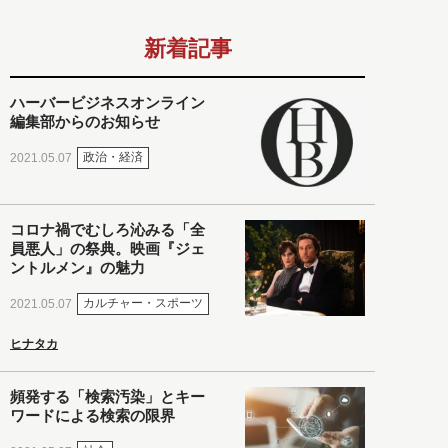
新着記事
ハーバービジネスオンライン
編集部からのお知らせ
政治・経済
2021.05.07
コロナ禍でむしろ沁みる「全
員悪人」の祭典。映画『ジェ
ントルメン』の魅力
カルチャー・スポーツ
2021.05.07
ヒナタカ
頻発する「検索汚染」とキー
ワードによる検索の限界