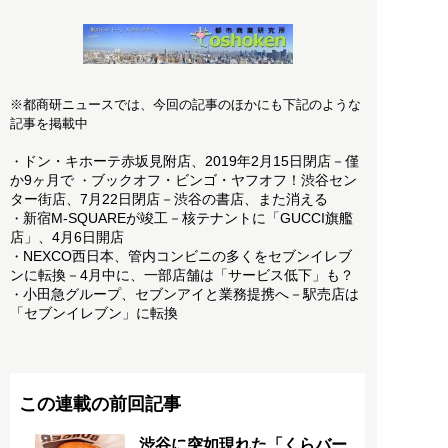
※都商研ニュースでは、今回の記事のほかにも下記のような
記事を掲載中
ドン・キホーテ赤坂見附店、2019年2月15日閉店－僅
・
か9ヶ月で
ブックオフ・ビンゴ・ヤフオフ！渋谷セン
・
ター街店、7月22日閉店－渋谷の書店、また消える
新宿M-SQUAREが竣工－核テナントに「GUCCI旗艦
・
店」、4月6日開店
NEXCO西日本、管内コンビニの多くをセブンイレブ
・
ンに転換－4月中に、一部店舗は「サービス低下」も？
小田急グループ、セブンアイと業務提携へ－駅売店は
・
「セブンイレブン」に転換
この連載の前回記事
渋谷に突如現れた「くらバー