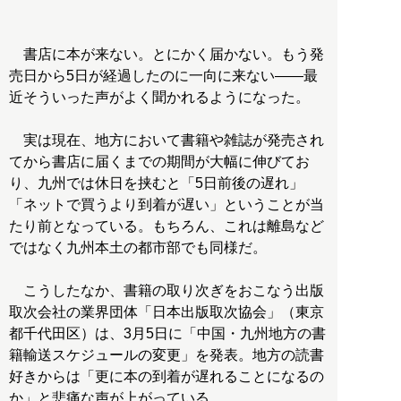
書店に本が来ない。とにかく届かない。もう発
売日から5日が経過したのに一向に来ない――最
近そういった声がよく聞かれるようになった。
実は現在、地方において書籍や雑誌が発売され
てから書店に届くまでの期間が大幅に伸びてお
り、九州では休日を挟むと「5日前後の遅れ」
「ネットで買うより到着が遅い」ということが当
たり前となっている。もちろん、これは離島など
ではなく九州本土の都市部でも同様だ。
こうしたなか、書籍の取り次ぎをおこなう出版
取次会社の業界団体「日本出版取次協会」（東京
都千代田区）は、3月5日に「中国・九州地方の書
籍輸送スケジュールの変更」を発表。地方の読書
好きからは「更に本の到着が遅れることになるの
か」と悲痛な声が上がっている。