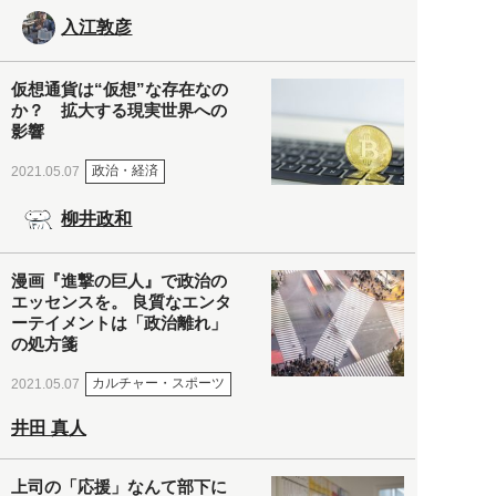
入江敦彦
仮想通貨は“仮想”な存在なの
か？ 拡大する現実世界への
影響
政治・経済
2021.05.07
柳井政和
漫画『進撃の巨人』で政治の
エッセンスを。 良質なエンタ
ーテイメントは「政治離れ」
の処方箋
カルチャー・スポーツ
2021.05.07
井田 真人
上司の「応援」なんて部下に