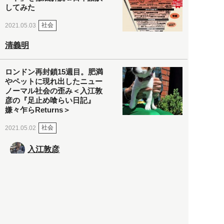
してみた
社会
2021.05.03
清義明
ロンドン再封鎖15週目。肥満
やペットに現れ出したニュー
ノーマル社会の歪み＜入江敦
彦の『足止め喰らい日記』
嫌々乍らReturns＞
社会
2021.05.02
入江敦彦
「ケーキの出前」に「高級ブ
ランドのサブスク」も――コ
ロナ禍のなか「進化」する百
貨店
政治・経済
2021.05.02