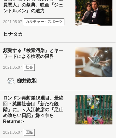
員悪人」の祭典。映画『ジェ
ントルメン』の魅力
カルチャー・スポーツ
2021.05.07
ヒナタカ
頻発する「検索汚染」とキー
ワードによる検索の限界
社会
2021.05.07
柳井政和
ロンドン再封鎖16週目。最終
回・英国社会は「新たな段
階」に。＜入江敦彦の『足止
め喰らい日記』嫌々乍ら
Returns＞
国際
2021.05.07