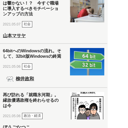
は響かない！？ 今すぐ職場
に導入するべきモチベーショ
ンアップの方法
社会
2021.05.07
山本マサヤ
64bitへのWindowsの流れ。そ
して、32bit版Windowsの終焉
社会
2021.05.06
柳井政和
再び訪れる「就職氷河期」。
縁故優遇政権を終わらせるの
は今
政治・経済
2021.05.06
ぼうごなつこ