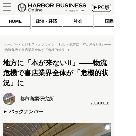
▶PC版
HOME
政治・経済
社会
国際
ハーバー・ビジネス・オンライン
社会
地方に「本が来ない!!」――
物流危機で書店業界全体が「危機的状況」に
地方に「本が来ない!!」――物流
危機で書店業界全体が「危機的状
況」に
都市商業研究所
2019.03.18
バックナンバー