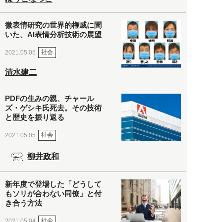
微表情研究の世界的権威に聞
いた、AI表情分析技術の展望
社会
2021.05.05
清水建二
PDFの生みの親、チャール
ズ・ゲシキ氏死去。その技術
と歴史を振り返る
社会
2021.05.05
柳井政和
新年度で登場した「どうして
もソリが合わない同僚」と付
き合う方法
社会
2021.05.04