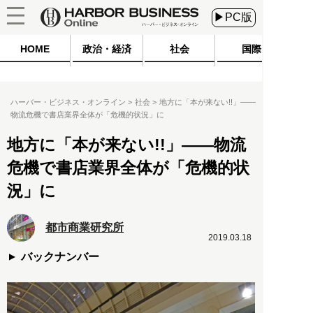
▶PC版
HOME
政治・経済
社会
国際
ハーバー・ビジネス・オンライン
社会
地方に「本が来ない!!」――
物流危機で書店業界全体が「危機的状況」に
地方に「本が来ない!!」――物流
危機で書店業界全体が「危機的状
況」に
都市商業研究所
2019.03.18
バックナンバー