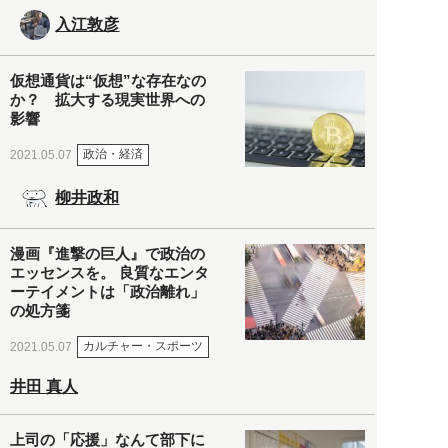
入江敦彦
仮想通貨は“仮想”な存在なの
か？ 拡大する現実世界への
影響
政治・経済
2021.05.07
柳井政和
漫画『進撃の巨人』で政治の
エッセンスを。 良質なエンタ
ーテイメントは「政治離れ」
の処方箋
カルチャー・スポーツ
2021.05.07
井田 真人
上司の「応援」なんて部下に