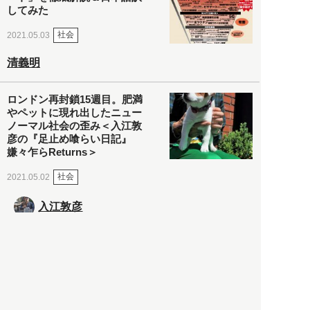
してみた
社会
2021.05.03
清義明
ロンドン再封鎖15週目。肥満
やペットに現れ出したニュー
ノーマル社会の歪み＜入江敦
彦の『足止め喰らい日記』
嫌々乍らReturns＞
社会
2021.05.02
入江敦彦
「ケーキの出前」に「高級ブ
ランドのサブスク」も――コ
ロナ禍のなか「進化」する百
貨店
政治・経済
2021.05.02