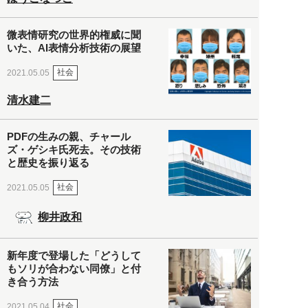
微表情研究の世界的権威に聞
いた、AI表情分析技術の展望
社会
2021.05.05
清水建二
PDFの生みの親、チャール
ズ・ゲシキ氏死去。その技術
と歴史を振り返る
社会
2021.05.05
柳井政和
新年度で登場した「どうして
もソリが合わない同僚」と付
き合う方法
社会
2021.05.04