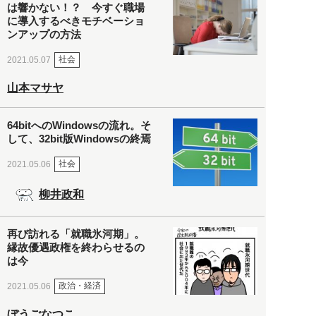
は響かない！？ 今すぐ職場
に導入するべきモチベーショ
ンアップの方法
社会
2021.05.07
山本マサヤ
64bitへのWindowsの流れ。そ
して、32bit版Windowsの終焉
社会
2021.05.06
柳井政和
再び訪れる「就職氷河期」。
縁故優遇政権を終わらせるの
は今
政治・経済
2021.05.06
ぼうごなつこ