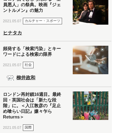
員悪人」の祭典。映画『ジェ
ントルメン』の魅力
カルチャー・スポーツ
2021.05.07
ヒナタカ
頻発する「検索汚染」とキー
ワードによる検索の限界
社会
2021.05.07
柳井政和
ロンドン再封鎖16週目。最終
回・英国社会は「新たな段
階」に。＜入江敦彦の『足止
め喰らい日記』嫌々乍ら
Returns＞
国際
2021.05.07