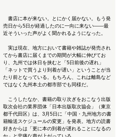
書店に本が来ない。とにかく届かない。もう発
売日から5日が経過したのに一向に来ない――最
近そういった声がよく聞かれるようになった。
実は現在、地方において書籍や雑誌が発売され
てから書店に届くまでの期間が大幅に伸びてお
り、九州では休日を挟むと「5日前後の遅れ」
「ネットで買うより到着が遅い」ということが当
たり前となっている。もちろん、これは離島など
ではなく九州本土の都市部でも同様だ。
こうしたなか、書籍の取り次ぎをおこなう出版
取次会社の業界団体「日本出版取次協会」（東京
都千代田区）は、3月5日に「中国・九州地方の書
籍輸送スケジュールの変更」を発表。地方の読書
好きからは「更に本の到着が遅れることになるの
か」と悲痛な声が上がっている。