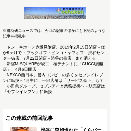
※都商研ニュースでは、今回の記事のほかにも下記のような
記事を掲載中
ドン・キホーテ赤坂見附店、2019年2月15日閉店－僅
・
か9ヶ月で
ブックオフ・ビンゴ・ヤフオフ！渋谷セン
・
ター街店、7月22日閉店－渋谷の書店、また消える
新宿M-SQUAREが竣工－核テナントに「GUCCI旗艦
・
店」、4月6日開店
NEXCO西日本、管内コンビニの多くをセブンイレブ
・
ンに転換－4月中に、一部店舗は「サービス低下」も？
小田急グループ、セブンアイと業務提携へ－駅売店は
・
「セブンイレブン」に転換
この連載の前回記事
渋谷に突如現れた「くらバー