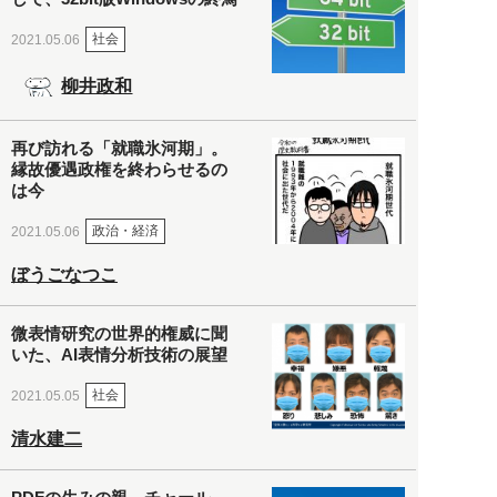
社会
2021.05.06
柳井政和
再び訪れる「就職氷河期」。
縁故優遇政権を終わらせるの
は今
政治・経済
2021.05.06
ぼうごなつこ
微表情研究の世界的権威に聞
いた、AI表情分析技術の展望
社会
2021.05.05
清水建二