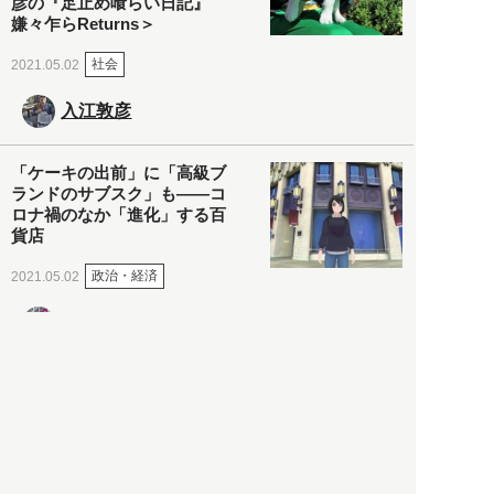
彦の『足止め喰らい日記』
嫌々乍らReturns＞
社会
2021.05.02
入江敦彦
「ケーキの出前」に「高級ブ
ランドのサブスク」も――コ
ロナ禍のなか「進化」する百
貨店
政治・経済
2021.05.02
都市商業研究所
「高度外国人材」という言葉
に潜む欺瞞と、日本が搾取し
依存する圧倒的多数の外国人
労働者の実像とは？
社会
2021.05.01