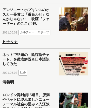
アンソニー・ホプキンスのオ
スカー受賞は「番狂わせ」な
んかじゃない！ 映画『ファ
ーザー』のここが凄い
カルチャー・スポーツ
2021.05.03
ヒナタカ
ネットで話題の「陰謀論チャ
ート」を徹底解説＆日本語訳
してみた
社会
2021.05.03
清義明
ロンドン再封鎖15週目。肥満
やペットに現れ出したニュー
ノーマル社会の歪み＜入江敦