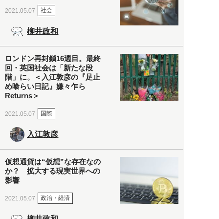
社会
2021.05.07
柳井政和
ロンドン再封鎖16週目。最終
回・英国社会は「新たな段
階」に。＜入江敦彦の『足止
め喰らい日記』嫌々乍ら
Returns＞
国際
2021.05.07
入江敦彦
仮想通貨は“仮想”な存在なの
か？ 拡大する現実世界への
影響
政治・経済
2021.05.07
柳井政和