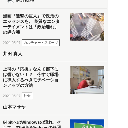
漫画『進撃の巨人』で政治の
エッセンスを。 良質なエンタ
ーテイメントは「政治離れ」
の処方箋
カルチャー・スポーツ
2021.05.07
井田 真人
上司の「応援」なんて部下に
は響かない！？ 今すぐ職場
に導入するべきモチベーショ
ンアップの方法
社会
2021.05.07
山本マサヤ
64bitへのWindowsの流れ。そ
して、32bit版Windowsの終焉