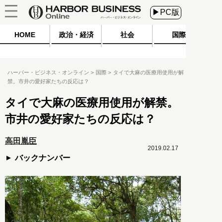
▶PC版
HOME
政治・経済
社会
国際
ハーバー・ビジネス・オンライン
国際
タイで大麻の医療用使用が解
禁。市井の愛好家たちの反応は？
タイで大麻の医療用使用が解禁。
市井の愛好家たちの反応は？
高田胤臣
2019.02.17
バックナンバー