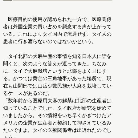
医療目的の使用が認められた一方で、医療関係
者は外国企業の買い占めを懸念する声が上がって
いる。これによりタイ国内で流通せず、タイ人の
患者に行き渡らないのではないかという。
タイ北部の大麻生産の事情を知る日本人に話を
聞くと、次のような答えが返ってきた。ちなみ
に、タイで大麻栽培というと北部をよく耳にす
る。かつては黄金の三角地帯があった場所で、現
在も山間部では山岳少数民族が大麻を栽培してい
るケースがあるのだ。
「数年前から医療用大麻の解禁は北部の生産者は
知っていることでした。タイ政府が研究を始めて
いましたから。その情報をいち早くかぎつけたア
メリカの企業が生産者と契約して押さえているみ
たいですよ。タイの医療関係者は出遅れたのでし
ょう」