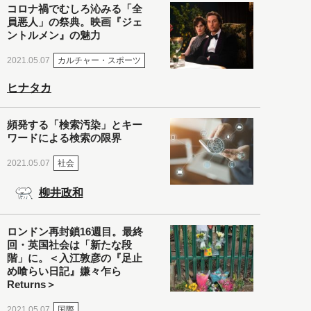
コロナ禍でむしろ沁みる「全
員悪人」の祭典。映画『ジェ
ントルメン』の魅力
カルチャー・スポーツ
2021.05.07
ヒナタカ
頻発する「検索汚染」とキー
ワードによる検索の限界
社会
2021.05.07
柳井政和
ロンドン再封鎖16週目。最終
回・英国社会は「新たな段
階」に。＜入江敦彦の『足止
め喰らい日記』嫌々乍ら
Returns＞
国際
2021.05.07