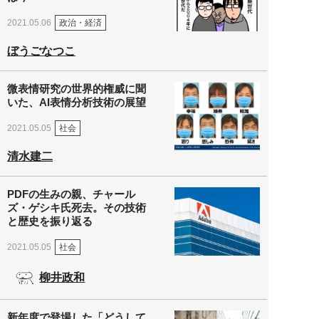
政治・経済
2021.05.06
ぼうごなつこ
微表情研究の世界的権威に聞
いた、AI表情分析技術の展望
社会
2021.05.05
清水建二
PDFの生みの親、チャール
ズ・ゲシキ氏死去。その技術
と歴史を振り返る
社会
2021.05.05
柳井政和
新年度で登場した「どうして