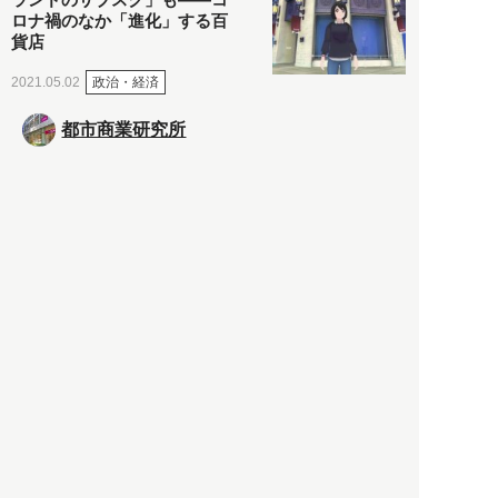
ロナ禍のなか「進化」する百
貨店
政治・経済
2021.05.02
都市商業研究所
「高度外国人材」という言葉
に潜む欺瞞と、日本が搾取し
依存する圧倒的多数の外国人
労働者の実像とは？
社会
2021.05.01
月刊日本
以前の記事をもっと見る