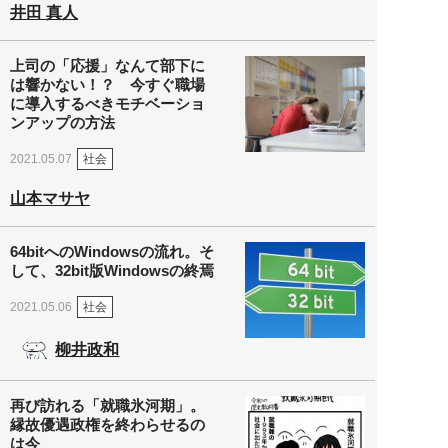
井田 真人
上司の「応援」なんて部下に
は響かない！？ 今すぐ職場
に導入するべきモチベーショ
ンアップの方法
社会
2021.05.07
山本マサヤ
64bitへのWindowsの流れ。そ
して、32bit版Windowsの終焉
社会
2021.05.06
柳井政和
再び訪れる「就職氷河期」。
縁故優遇政権を終わらせるの
は今