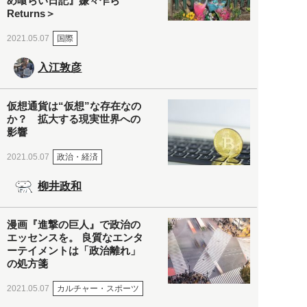
め喰らい日記』嫌々乍ら
Returns＞
国際
2021.05.07
入江敦彦
仮想通貨は“仮想”な存在なの
か？ 拡大する現実世界への
影響
政治・経済
2021.05.07
柳井政和
漫画『進撃の巨人』で政治の
エッセンスを。 良質なエンタ
ーテイメントは「政治離れ」
の処方箋
カルチャー・スポーツ
2021.05.07