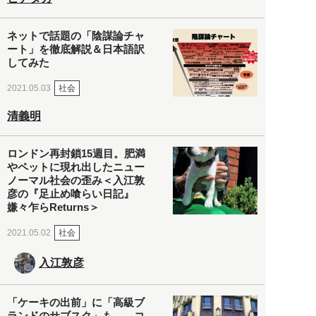
ネットで話題の「陰謀論チャ
ート」を徹底解説＆日本語訳
してみた
社会
2021.05.03
清義明
ロンドン再封鎖15週目。肥満
やペットに現れ出したニュー
ノーマル社会の歪み＜入江敦
彦の『足止め喰らい日記』
嫌々乍らReturns＞
社会
2021.05.02
入江敦彦
「ケーキの出前」に「高級ブ
ランドのサブスク」も――コ