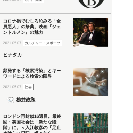
コロナ禍でむしろ沁みる「全
員悪人」の祭典。映画『ジェ
ントルメン』の魅力
カルチャー・スポーツ
2021.05.07
ヒナタカ
頻発する「検索汚染」とキー
ワードによる検索の限界
社会
2021.05.07
柳井政和
ロンドン再封鎖16週目。最終
回・英国社会は「新たな段
階」に。＜入江敦彦の『足止