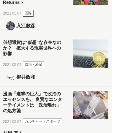
Returns＞
国際
2021.05.07
入江敦彦
仮想通貨は“仮想”な存在なの
か？ 拡大する現実世界への
影響
政治・経済
2021.05.07
柳井政和
漫画『進撃の巨人』で政治の
エッセンスを。 良質なエンタ
ーテイメントは「政治離れ」
の処方箋
カルチャー・スポーツ
2021.05.07