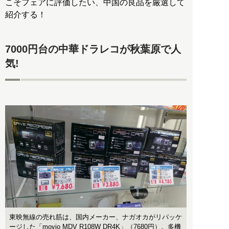
こそフェアに評価したい、中国の良品を厳選して
紹介する！
7000円台の中華ドラレコが秋葉原で人
気!
東映無線の売れ筋は、国内メーカー、ナガオカがリパッケ
ージした「movio MDV R108W DR4K」（7680円）。多機