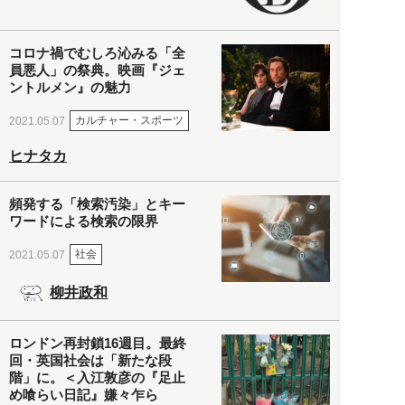
コロナ禍でむしろ沁みる「全
員悪人」の祭典。映画『ジェ
ントルメン』の魅力
カルチャー・スポーツ
2021.05.07
ヒナタカ
頻発する「検索汚染」とキー
ワードによる検索の限界
社会
2021.05.07
柳井政和
ロンドン再封鎖16週目。最終
回・英国社会は「新たな段
階」に。＜入江敦彦の『足止
め喰らい日記』嫌々乍ら