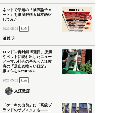
ネットで話題の「陰謀論チャ
ート」を徹底解説＆日本語訳
してみた
社会
2021.05.03
清義明
ロンドン再封鎖15週目。肥満
やペットに現れ出したニュー
ノーマル社会の歪み＜入江敦
彦の『足止め喰らい日記』
嫌々乍らReturns＞
社会
2021.05.02
入江敦彦
「ケーキの出前」に「高級ブ
ランドのサブスク」も――コ