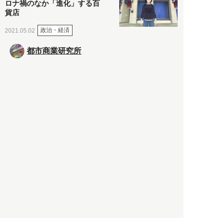
ロナ禍のなか「進化」する百
貨店
政治・経済
2021.05.02
都市商業研究所
「高度外国人材」という言葉
に潜む欺瞞と、日本が搾取し
依存する圧倒的多数の外国人
労働者の実像とは？
社会
2021.05.01
月刊日本
以前の記事をもっと見る