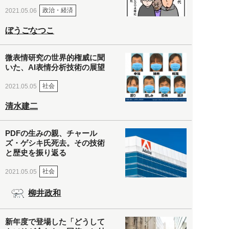
政治・経済
2021.05.06
ぼうごなつこ
微表情研究の世界的権威に聞
いた、AI表情分析技術の展望
社会
2021.05.05
清水建二
PDFの生みの親、チャール
ズ・ゲシキ氏死去。その技術
と歴史を振り返る
社会
2021.05.05
柳井政和
新年度で登場した「どうして