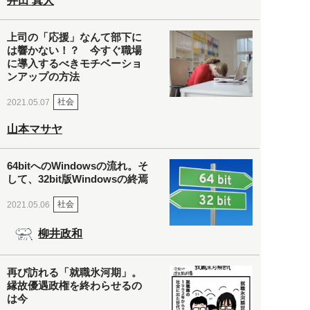
井田 真人
上司の「応援」なんて部下に
は響かない！？ 今すぐ職場
に導入するべきモチベーショ
ンアップの方法
社会
2021.05.07
山本マサヤ
64bitへのWindowsの流れ。そ
して、32bit版Windowsの終焉
社会
2021.05.06
柳井政和
再び訪れる「就職氷河期」。
縁故優遇政権を終わらせるの
は今