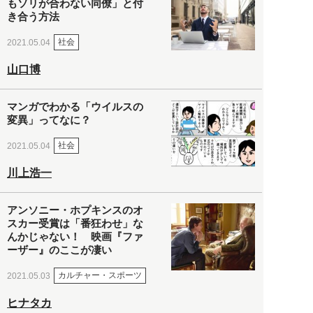
もソリが合わない同僚」と付
き合う方法
社会
2021.05.04
山口博
マンガでわかる「ウイルスの
変異」ってなに？
社会
2021.05.04
川上浩一
アンソニー・ホプキンスのオ
スカー受賞は「番狂わせ」な
んかじゃない！ 映画『ファ
ーザー』のここが凄い
カルチャー・スポーツ
2021.05.03
ヒナタカ