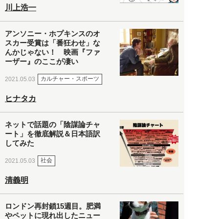
川上浩一
アンソニー・ホプキンスのオ
スカー受賞は「番狂わせ」な
んかじゃない！ 映画『ファ
ーザー』のここが凄い
カルチャー・スポーツ
2021.05.03
ヒナタカ
ネットで話題の「陰謀論チャ
ート」を徹底解説＆日本語訳
してみた
社会
2021.05.03
清義明
ロンドン再封鎖15週目。肥満
やペットに現れ出したニュー