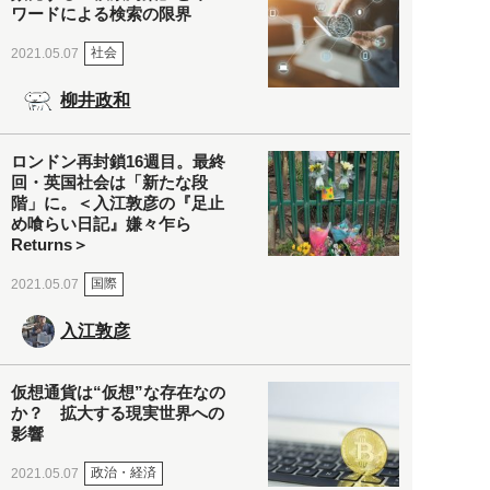
ワードによる検索の限界
社会
2021.05.07
柳井政和
ロンドン再封鎖16週目。最終
回・英国社会は「新たな段
階」に。＜入江敦彦の『足止
め喰らい日記』嫌々乍ら
Returns＞
国際
2021.05.07
入江敦彦
仮想通貨は“仮想”な存在なの
か？ 拡大する現実世界への
影響
政治・経済
2021.05.07