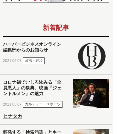
新着記事
ハーバービジネスオンライン
編集部からのお知らせ
政治・経済
2021.05.07
コロナ禍でむしろ沁みる「全
員悪人」の祭典。映画『ジェ
ントルメン』の魅力
カルチャー・スポーツ
2021.05.07
ヒナタカ
頻発する「検索汚染」とキー