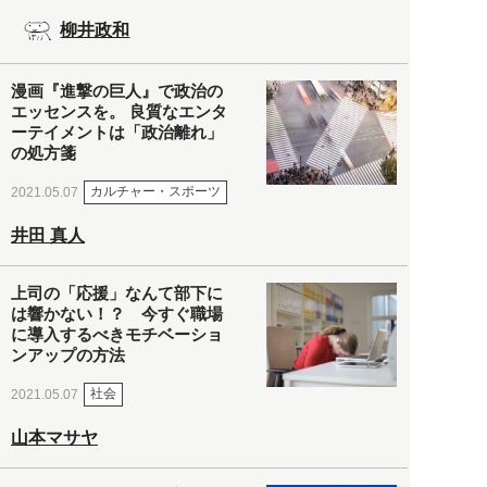
柳井政和
漫画『進撃の巨人』で政治の
エッセンスを。 良質なエンタ
ーテイメントは「政治離れ」
の処方箋
カルチャー・スポーツ
2021.05.07
井田 真人
上司の「応援」なんて部下に
は響かない！？ 今すぐ職場
に導入するべきモチベーショ
ンアップの方法
社会
2021.05.07
山本マサヤ