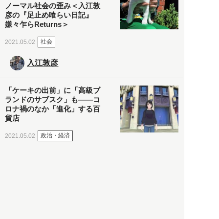
ノーマル社会の歪み＜入江敦
彦の『足止め喰らい日記』
嫌々乍らReturns＞
社会
2021.05.02
入江敦彦
「ケーキの出前」に「高級ブ
ランドのサブスク」も――コ
ロナ禍のなか「進化」する百
貨店
政治・経済
2021.05.02
都市商業研究所
「高度外国人材」という言葉
に潜む欺瞞と、日本が搾取し
依存する圧倒的多数の外国人
労働者の実像とは？