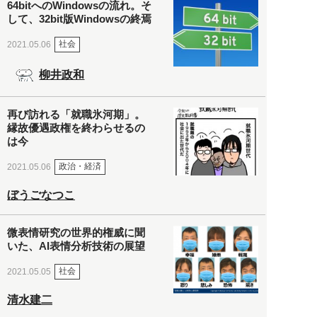
64bitへのWindowsの流れ。そ
して、32bit版Windowsの終焉
社会
2021.05.06
柳井政和
再び訪れる「就職氷河期」。
縁故優遇政権を終わらせるの
は今
政治・経済
2021.05.06
ぼうごなつこ
微表情研究の世界的権威に聞
いた、AI表情分析技術の展望
社会
2021.05.05
清水建二