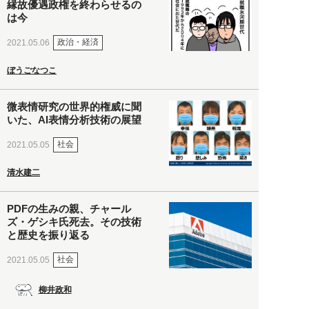
縁故優遇政権を終わらせるの
は今
政治・経済
2021.05.06
ぼうごなつこ
微表情研究の世界的権威に聞
いた、AI表情分析技術の展望
社会
2021.05.05
清水建二
PDFの生みの親、チャール
ズ・ゲシキ氏死去。その技術
と歴史を振り返る
社会
2021.05.05
柳井政和