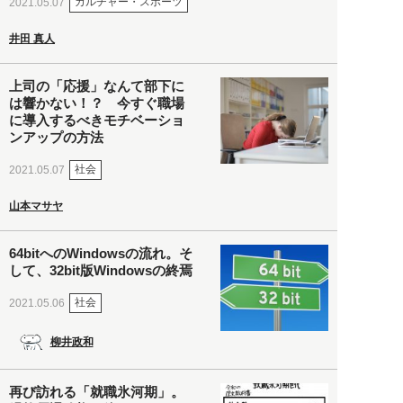
カルチャー・スポーツ
2021.05.07
井田 真人
上司の「応援」なんて部下に
は響かない！？ 今すぐ職場
に導入するべきモチベーショ
ンアップの方法
社会
2021.05.07
山本マサヤ
64bitへのWindowsの流れ。そ
して、32bit版Windowsの終焉
社会
2021.05.06
柳井政和
再び訪れる「就職氷河期」。