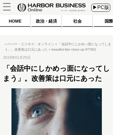
▶PC版
HOME
政治・経済
社会
国際
ハーバー・ビジネス・オンライン
「会話中にしかめっ面になってしま
う」。改善策は口元にあった
beautiful-blur-close-up-977601
2019年01月25日
「会話中にしかめっ面になってし
まう」。改善策は口元にあった