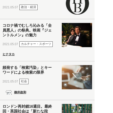
政治・経済
2021.05.07
コロナ禍でむしろ沁みる「全
員悪人」の祭典。映画『ジェ
ントルメン』の魅力
カルチャー・スポーツ
2021.05.07
ヒナタカ
頻発する「検索汚染」とキー
ワードによる検索の限界
社会
2021.05.07
柳井政和
ロンドン再封鎖16週目。最終
回・英国社会は「新たな段