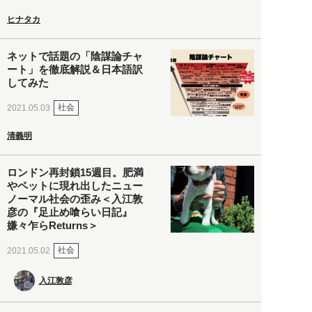
ヒナタカ
ネットで話題の「陰謀論チャ
ート」を徹底解説＆日本語訳
してみた
社会
2021.05.03
清義明
ロンドン再封鎖15週目。肥満
やペットに現れ出したニュー
ノーマル社会の歪み＜入江敦
彦の『足止め喰らい日記』
嫌々乍らReturns＞
社会
2021.05.02
入江敦彦