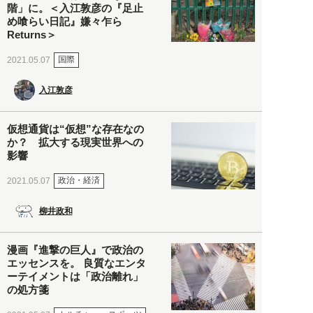
階」に。＜入江敦彦の『足止
め喰らい日記』嫌々乍ら
Returns＞
国際
2021.05.07
入江敦彦
仮想通貨は“仮想”な存在なの
か？ 拡大する現実世界への
影響
政治・経済
2021.05.07
柳井政和
漫画『進撃の巨人』で政治の
エッセンスを。 良質なエンタ
ーテイメントは「政治離れ」
の処方箋