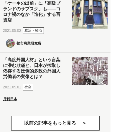
「ケーキの出前」に「高級ブ
ランドのサブスク」も――コ
ロナ禍のなか「進化」する百
貨店
政治・経済
2021.05.02
都市商業研究所
「高度外国人材」という言葉
に潜む欺瞞と、日本が搾取し
依存する圧倒的多数の外国人
労働者の実像とは？
社会
2021.05.01
月刊日本
以前の記事をもっと見る