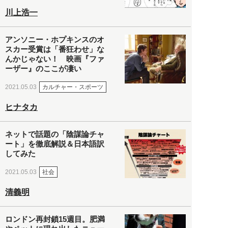
川上浩一
アンソニー・ホプキンスのオ
スカー受賞は「番狂わせ」な
んかじゃない！ 映画『ファ
ーザー』のここが凄い
カルチャー・スポーツ
2021.05.03
ヒナタカ
ネットで話題の「陰謀論チャ
ート」を徹底解説＆日本語訳
してみた
社会
2021.05.03
清義明
ロンドン再封鎖15週目。肥満