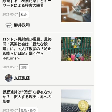
頻発する「検索汚染」とキー
ワードによる検索の限界
社会
2021.05.07
柳井政和
ロンドン再封鎖16週目。最終
回・英国社会は「新たな段
階」に。＜入江敦彦の『足止
め喰らい日記』嫌々乍ら
Returns＞
国際
2021.05.07
入江敦彦
仮想通貨は“仮想”な存在なの
か？ 拡大する現実世界への
影響
政治・経済
2021.05.07