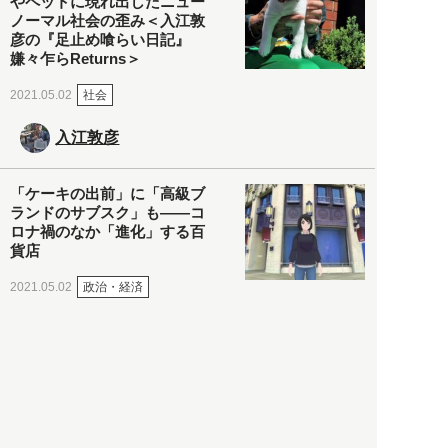
やペットに現れ出したニュー
ノーマル社会の歪み＜入江敦
彦の『足止め喰らい日記』
嫌々乍らReturns＞
社会
2021.05.02
入江敦彦
「ケーキの出前」に「高級ブ
ランドのサブスク」も――コ
ロナ禍のなか「進化」する百
貨店
政治・経済
2021.05.02
都市商業研究所
「高度外国人材」という言葉
に潜む欺瞞と、日本が搾取し
依存する圧倒的多数の外国人
労働者の実像とは？