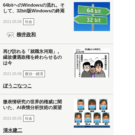
64bitへのWindowsの流れ。そ
して、32bit版Windowsの終焉
社会
2021.05.06
柳井政和
再び訪れる「就職氷河期」。
縁故優遇政権を終わらせるの
は今
政治・経済
2021.05.06
ぼうごなつこ
微表情研究の世界的権威に聞
いた、AI表情分析技術の展望
社会
2021.05.05
清水建二