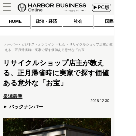
▶PC版
HOME
政治・経済
社会
国際
ハーバー・ビジネス・オンライン
社会
リサイクルショップ店主が教
える、正月帰省時に実家で探す価値ある意外な「お宝」
リサイクルショップ店主が教え
る、正月帰省時に実家で探す価値
ある意外な「お宝」
泉澤義明
2018.12.30
バックナンバー