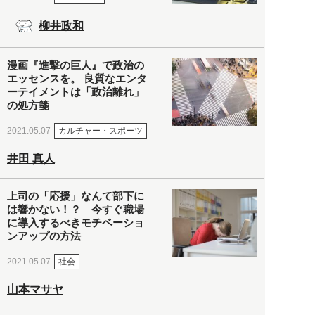
柳井政和
漫画『進撃の巨人』で政治の
エッセンスを。 良質なエンタ
ーテイメントは「政治離れ」
の処方箋
カルチャー・スポーツ
2021.05.07
井田 真人
上司の「応援」なんて部下に
は響かない！？ 今すぐ職場
に導入するべきモチベーショ
ンアップの方法
社会
2021.05.07
山本マサヤ