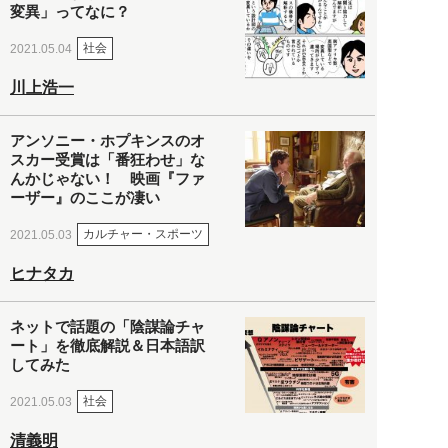
変異」ってなに？
社会
2021.05.04
川上浩一
アンソニー・ホプキンスのオ
スカー受賞は「番狂わせ」な
んかじゃない！ 映画『ファ
ーザー』のここが凄い
カルチャー・スポーツ
2021.05.03
ヒナタカ
ネットで話題の「陰謀論チャ
ート」を徹底解説＆日本語訳
してみた
社会
2021.05.03
清義明