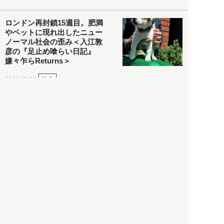
ロンドン再封鎖15週目。肥満
やペットに現れ出したニュー
ノーマル社会の歪み＜入江敦
彦の『足止め喰らい日記』
嫌々乍らReturns＞
社会
2021.05.02
入江敦彦
「ケーキの出前」に「高級ブ
ランドのサブスク」も――コ
ロナ禍のなか「進化」する百
貨店
政治・経済
2021.05.02
都市商業研究所