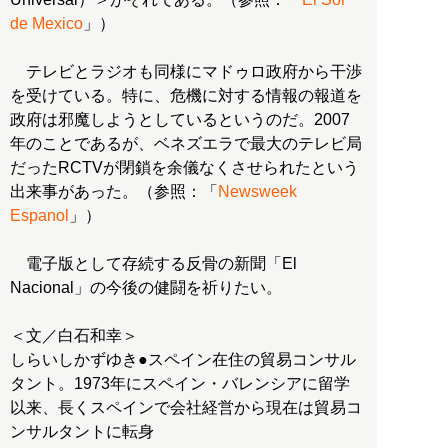
de Mexico
」）
テレビとラジオも同様にマドゥロ政府から干渉
を受けている。特に、危機に対する情報の報道を
政府は邪魔しようとしているというのだ。2007
年のことであるが、ベネズエラで最大のテレビ局
だったRCTVが閉鎖を余儀なくさせられたという
出来事があった。（参照：「
Newsweek
Espanol
」）
電子版として存続する反骨の新聞「El
Nacional」の今後の健闘を祈りたい。
＜文／白石和幸＞
しらいしかずゆき●スペイン在住の貿易コンサル
タント。1973年にスペイン・バレンシアに留学
以来、長くスペインで会社経営から現在は貿易コ
ンサルタントに転身