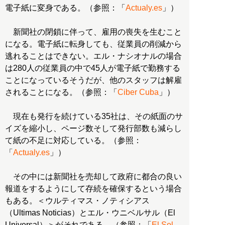
電子紙に変身である。（参照：「
Actualy.es
」）
新聞社の閉鎖に伴って、雇用の喪失を生むこと
になる。電子紙に転身しても、従業員の削減から
逃れることはできない。エル・ナシオナルの場合
は280人の従業員の中で45人が電子紙で勤務する
ことになっているそうだが、他のスタッフは解雇
されることになる。（参照：「
Ciber Cuba
」）
現在も発行を続けている35社は、その紙面のサ
イズを縮小し、ページ数そして発行部数も減らし
て紙の不足に対応している。（参照：
「
Actualy.es
」）
その中には新聞社を売却して政府に都合の良い
報道をするようにして存続を確保するという場合
もある。＜ウルティマス・ノティシアス
（Ultimas Noticias）とエル・ウニベルサル（El
Universal）＞がそれである。（参照：「
El Sol