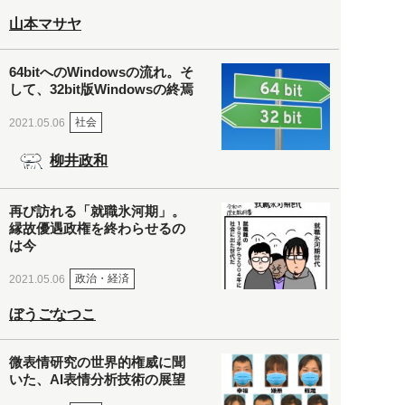
山本マサヤ
64bitへのWindowsの流れ。そ
して、32bit版Windowsの終焉
社会
2021.05.06
柳井政和
再び訪れる「就職氷河期」。
縁故優遇政権を終わらせるの
は今
政治・経済
2021.05.06
ぼうごなつこ
微表情研究の世界的権威に聞
いた、AI表情分析技術の展望