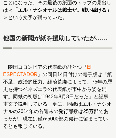
ことになった。その最後の紙面のトップの見出し
は＜
「エル・ナシオナルは戦士だ。戦い続ける」
＞という文字が踊っていた。
他国の新聞が紙を援助していたが……
隣国コロンビアの代表紙のひとつ『
El
ESPECTADOR
』の同日14日付けの電子版は「紙
不足、政治的圧力、経済荒廃によって、75年の歴
史を持つベネズエラの代表紙が市中から姿を消
す。同紙の初版は1943年8月3日だった」と記事
本文で説明している。更に、同紙はエル・ナシオ
ナルの2014年の各週末の発行部数は25万部であ
ったが、現在は僅か5000部の発行に留まってい
るとも報じている。