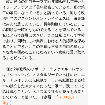
政治経済の担当チーフで28年間勤務して来たサ
イラ・アレナスは「長年勤務していると、私の第
二の家庭になっている」と語っている。同じく政
治担当のアスセンシオン・レイイェスは「編集部
はみんな悲しんでいる。長年勤務していると、こ
の閉鎖は一時的なものであることを望んでいる。
私にとって影響は大きい。ここは私にとって学校
であり、同時にこの業界における人的認識も深め
ることができた。この閉鎖は言論の自由の最も大
きな窓を閉めることになるという意味に受け取れ
る」と述べている。
僅か2年勤務のリポーターラファエル・レオン
は「ショックだ。ノスタルジーでいっぱいだ。エ
ル・ナシオナルは伝統紙で、しかも紙面による唯
一の独立したメディアだった。唯一、残っている
のは戦うことだ。ベネズエラ社会が我々を必要と
している」と述べた。（参照：「
RCNラジ
オ
」）