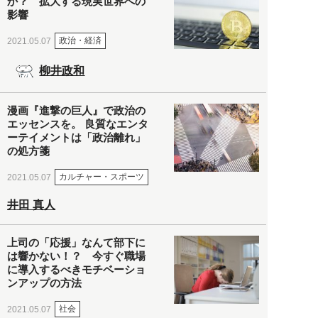
か？ 拡大する現実世界への
影響
政治・経済
2021.05.07
柳井政和
漫画『進撃の巨人』で政治の
エッセンスを。 良質なエンタ
ーテイメントは「政治離れ」
の処方箋
カルチャー・スポーツ
2021.05.07
井田 真人
上司の「応援」なんて部下に
は響かない！？ 今すぐ職場
に導入するべきモチベーショ
ンアップの方法
社会
2021.05.07