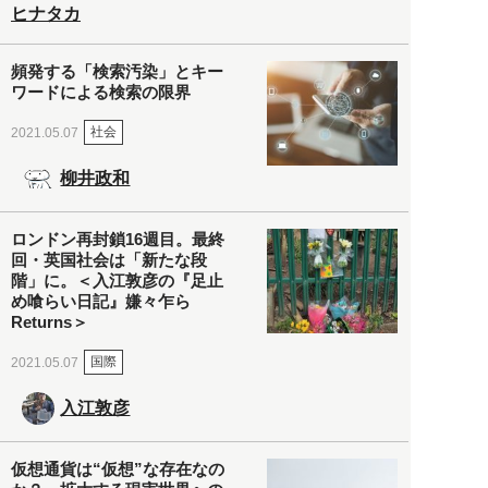
ヒナタカ
頻発する「検索汚染」とキー
ワードによる検索の限界
社会
2021.05.07
柳井政和
ロンドン再封鎖16週目。最終
回・英国社会は「新たな段
階」に。＜入江敦彦の『足止
め喰らい日記』嫌々乍ら
Returns＞
国際
2021.05.07
入江敦彦
仮想通貨は“仮想”な存在なの