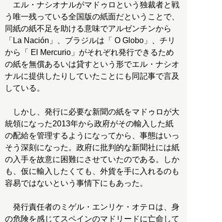
エル・ナシオナルがマドゥロという独裁者と戦
う唯一残っている全国版の紙面だということで、
同紙の紙不足を助ける意味でアルゼンチンから
「La Nación」、ブラジルは「 O Globo」、チリ
から「 El Mercurio」がそれぞれ発行できるため
の紙を無償あるいは貸すという形でエル・ナシオ
ナルに提供したりしていたことにも同記事で言及
している。
しかし、発行に必要な新聞の紙をマドゥロが大
統領になった2013年から政府がその輸入した紙
の配給を管理するようになってから、事態はいっ
そう深刻になった。政府に批判的な新聞社には紙
の入手を故意に困難にさせていたのである。しか
も、仮に輸入したくても、外貨を手に入れるのも
容易ではないという事情下にもあった。
発行責任者のミゲル・エンリケ・オテロは、身
の危険を感じてスペインのマドリードに亡命して