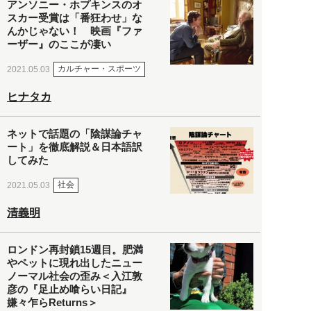
アンソニー・ホプキンスのオ
スカー受賞は「番狂わせ」な
んかじゃない！ 映画『ファ
ーザー』のここが凄い
カルチャー・スポーツ
2021.05.03
ヒナタカ
ネットで話題の「陰謀論チャ
ート」を徹底解説＆日本語訳
してみた
社会
2021.05.03
清義明
ロンドン再封鎖15週目。肥満
やペットに現れ出したニュー
ノーマル社会の歪み＜入江敦
彦の『足止め喰らい日記』
嫌々乍らReturns＞