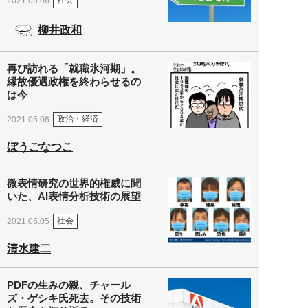
社会
2021.05.06
柳井政和
再び訪れる「就職氷河期」。
縁故優遇政権を終わらせるの
は今
政治・経済
2021.05.06
ぼうごなつこ
微表情研究の世界的権威に聞
いた、AI表情分析技術の展望
社会
2021.05.05
清水建二
PDFの生みの親、チャール
ズ・ゲシキ氏死去。その技術