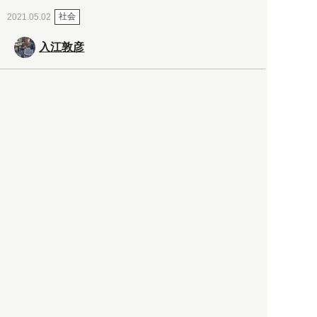
社会
2021.05.02
入江敦彦
「ケーキの出前」に「高級ブ
ランドのサブスク」も――コ
ロナ禍のなか「進化」する百
貨店
政治・経済
2021.05.02
都市商業研究所
「高度外国人材」という言葉
に潜む欺瞞と、日本が搾取し
依存する圧倒的多数の外国人
労働者の実像とは？
社会
2021.05.01
月刊日本