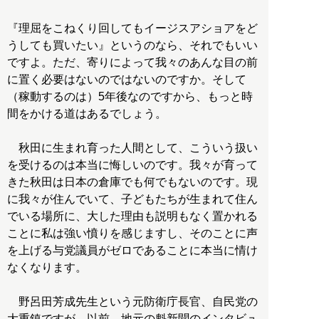
『理屈をこねくり回してもイージスアショアをど
うしても買いたい』というのなら、それでもいい
ですよ。ただ、寄りによって我々のあんな目の前
に置く必要はないのではないのですか。そして
（稼動するのは）5年後なのですから、もっと時
間をかける道はあるでしょう。
秋田に生まれ育った人間として、こういう扱い
を受けるのは本当に悔しいのです。我々が育って
きた秋田は日本の倉庫でも何でもないのです。現
に我々が住んでいて、子どもたちが生まれて住ん
でいる場所に、大した理由も説明もなく置かれる
ことに私は強い憤りを感じますし、そのことに声
を上げる与党議員がゼロであることに本当に情け
なくなります。
野呂田芳成先生という元防衛庁長官、自民党の
大重鎮ですが、以前、地元の魁新聞のインタビュ