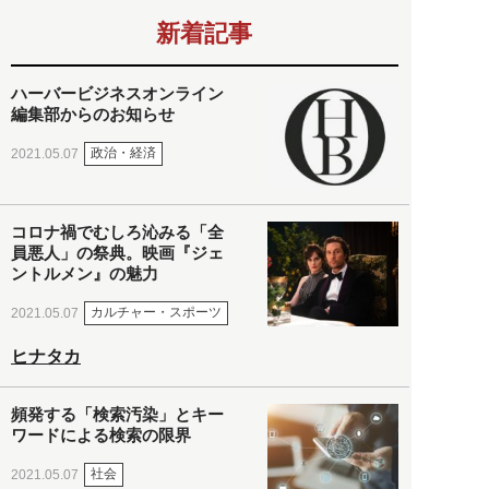
新着記事
ハーバービジネスオンライン
編集部からのお知らせ
政治・経済
2021.05.07
コロナ禍でむしろ沁みる「全
員悪人」の祭典。映画『ジェ
ントルメン』の魅力
カルチャー・スポーツ
2021.05.07
ヒナタカ
頻発する「検索汚染」とキー
ワードによる検索の限界
社会
2021.05.07