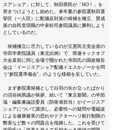
スアショア」に対して、秋田県民が「NO！」を
突きつけようとし始めた。来年夏の参院選秋田選
挙区（一人区）に配備反対派の候補を擁立、賛成
派の自民党現職の中泉松司参院議員に勝利しよう
としているのだ。
候補擁立に尽力しているのが立憲民主党会派の
寺田学衆院議員（東北比例）で、県連キックオフ
大会直前に同じ会場で開かれた寺田氏の国政報告
会は「イージスアショア配備イエスかノーかを問
う“参院選準備会”」のような様相を呈していた。
まず参院選候補として白羽の矢が立ったばかり
の沼谷純県議が挨拶。続いて『東京新聞』の半田
滋・編集兼論説委員（防衛省担当）がイージスア
ショアについて講演し、必要性への疑問や電磁波
による健康被害の恐れやドクターヘリ航行制限の
弊害など数々の問題点を指摘した。これを受けて
寺田氏は「保革を超えて反対すべき地域の問題」