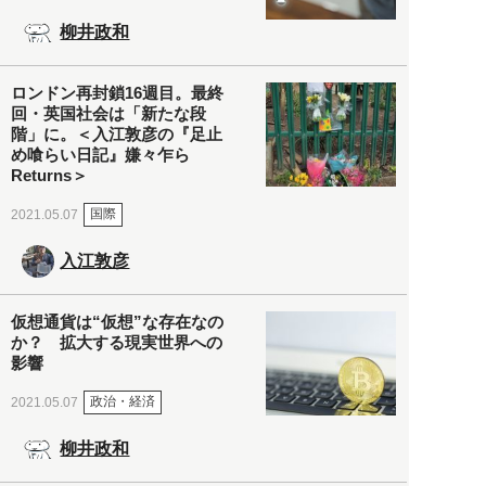
柳井政和
ロンドン再封鎖16週目。最終
回・英国社会は「新たな段
階」に。＜入江敦彦の『足止
め喰らい日記』嫌々乍ら
Returns＞
国際
2021.05.07
入江敦彦
仮想通貨は“仮想”な存在なの
か？ 拡大する現実世界への
影響
政治・経済
2021.05.07
柳井政和