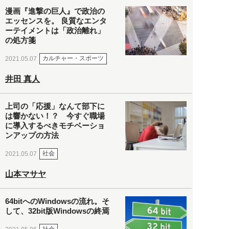
漫画『進撃の巨人』で政治の
エッセンスを。 良質なエンタ
ーテイメントは「政治離れ」
の処方箋
カルチャー・スポーツ
2021.05.07
井田 真人
上司の「応援」なんて部下に
は響かない！？ 今すぐ職場
に導入するべきモチベーショ
ンアップの方法
社会
2021.05.07
山本マサヤ
64bitへのWindowsの流れ。そ
して、32bit版Windowsの終焉