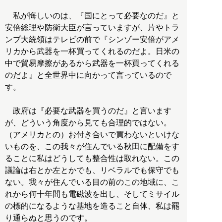
私が悔しいのは、『国にとって必要なのだ』と
安倍総理や防衛大臣が言っていますが、片やトラ
ンプ大統領はテレビの前で『シンゾー安倍がアメ
リカから武器を一杯買ってくれるのだよ。日米の
中で貿易摩擦があるから武器を一杯買ってくれる
のだよ』と全世界中に向かって言っているので
す。
政府は『必要な武器を買うのだ』と言います
が、どういう角度から見ても合理的ではない。
（アメリカとの）お付き合いで買わないといけな
いものを、この我々が住んでいる秋田に配備をす
ることに私はどうしても整合性は取れない。この
議論は右とか左とかでも、リベラルでも保守でも
ない。我々が住んでいる目の前のこの地域に、こ
れから何十年間も電磁波を出し、そしてミサイル
の標的になるような基地を造ること自体、私は罷
り通らぬと思うのです。