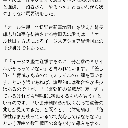
と強調、「沼谷さん、やるべえ」と言いながら次
のような出馬要請をした。
「オール沖縄」で辺野古新基地阻止を訴えた翁長
雄志前知事を彷彿させる寺田氏の訴えは、「オー
ル秋田」方式によるイージスアショア配備阻止の
呼び掛けでもあった。
「『イージス艦で迎撃するのに十分な数のミサイ
ルがそろっていない』と言われています。『差し
迫った脅威があるので（ミサイルの）弾を買いま
す』という話であれば、論理的には整合性が多少
はあるのですが、『（北朝鮮の脅威が）差し迫っ
ているけれども5年後に稼動するものを買う』と
いうのです。『いま米朝関係が良くなって改善の
兆しが見えてきた』と聞くと、（防衛省は）『危
険性はまだ残っているので安心してはならない』
という理由で数千億円の金をかけて導入をする。