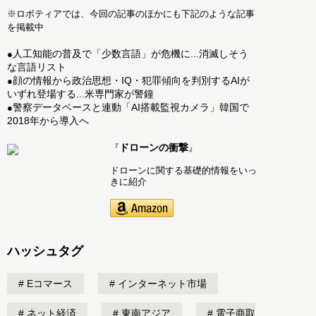
※ロボティアでは、今回の記事のほかにも下記のような記事
を掲載中
人工知能の普及で「少数言語」が危機に...消滅しそう
●
な言語リスト
顔の情報から政治思想・IQ・犯罪傾向を判別するAIが
●
いずれ登場する...米専門家が警鐘
警察データベースと連動「AI搭載監視カメラ」韓国で
●
2018年から導入へ
ドローンの衝撃
『
』
ドローンに関する基礎的情報をいっ
きに紹介
ハッシュタグ
Eコマース
インターネット市場
ネット経済
東南アジア
電子商取