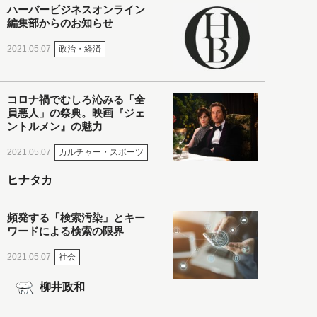
ハーバービジネスオンライン
編集部からのお知らせ
政治・経済
2021.05.07
コロナ禍でむしろ沁みる「全
員悪人」の祭典。映画『ジェ
ントルメン』の魅力
カルチャー・スポーツ
2021.05.07
ヒナタカ
頻発する「検索汚染」とキー
ワードによる検索の限界
社会
2021.05.07
柳井政和