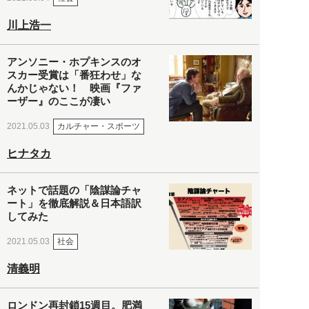
川上浩一
アンソニー・ホプキンスのオ
スカー受賞は「番狂わせ」な
んかじゃない！ 映画『ファ
ーザー』のここが凄い
カルチャー・スポーツ
2021.05.03
ヒナタカ
ネットで話題の「陰謀論チャ
ート」を徹底解説＆日本語訳
してみた
社会
2021.05.03
清義明
ロンドン再封鎖15週目。肥満