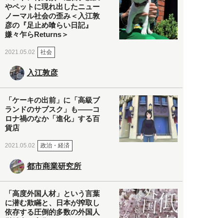
やペットに現れ出したニュー
ノーマル社会の歪み＜入江敦
彦の『足止め喰らい日記』
嫌々乍らReturns＞
社会
2021.05.02
入江敦彦
「ケーキの出前」に「高級ブ
ランドのサブスク」も――コ
ロナ禍のなか「進化」する百
貨店
政治・経済
2021.05.02
都市商業研究所
「高度外国人材」という言葉
に潜む欺瞞と、日本が搾取し
依存する圧倒的多数の外国人