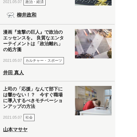
政治・経済
2021.05.07
柳井政和
漫画『進撃の巨人』で政治の
エッセンスを。 良質なエンタ
ーテイメントは「政治離れ」
の処方箋
カルチャー・スポーツ
2021.05.07
井田 真人
上司の「応援」なんて部下に
は響かない！？ 今すぐ職場
に導入するべきモチベーショ
ンアップの方法
社会
2021.05.07
山本マサヤ