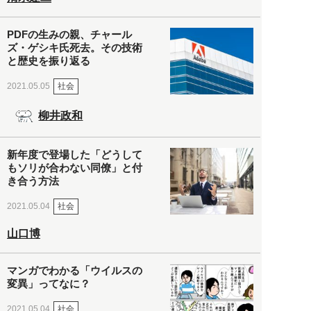
PDFの生みの親、チャール
ズ・ゲシキ氏死去。その技術
と歴史を振り返る
社会
2021.05.05
柳井政和
新年度で登場した「どうして
もソリが合わない同僚」と付
き合う方法
社会
2021.05.04
山口博
マンガでわかる「ウイルスの
変異」ってなに？
社会
2021.05.04