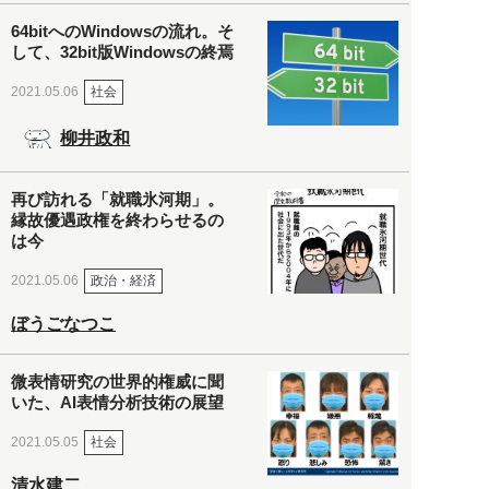
64bitへのWindowsの流れ。そ
して、32bit版Windowsの終焉
社会
2021.05.06
柳井政和
再び訪れる「就職氷河期」。
縁故優遇政権を終わらせるの
は今
政治・経済
2021.05.06
ぼうごなつこ
微表情研究の世界的権威に聞
いた、AI表情分析技術の展望
社会
2021.05.05
清水建二