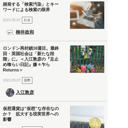
頻発する「検索汚染」とキー
ワードによる検索の限界
社会
2021.05.07
柳井政和
ロンドン再封鎖16週目。最終
回・英国社会は「新たな段
階」に。＜入江敦彦の『足止
め喰らい日記』嫌々乍ら
Returns＞
国際
2021.05.07
入江敦彦
仮想通貨は“仮想”な存在なの
か？ 拡大する現実世界への
影響