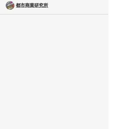
都市商業研究所
「高度外国人材」という言葉
に潜む欺瞞と、日本が搾取し
依存する圧倒的多数の外国人
労働者の実像とは？
社会
2021.05.01
月刊日本
以前の記事をもっと見る