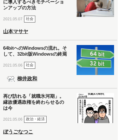
に導入するべきモチベーショ
ンアップの方法
社会
2021.05.07
山本マサヤ
64bitへのWindowsの流れ。そ
して、32bit版Windowsの終焉
社会
2021.05.06
柳井政和
再び訪れる「就職氷河期」。
縁故優遇政権を終わらせるの
は今
政治・経済
2021.05.06
ぼうごなつこ