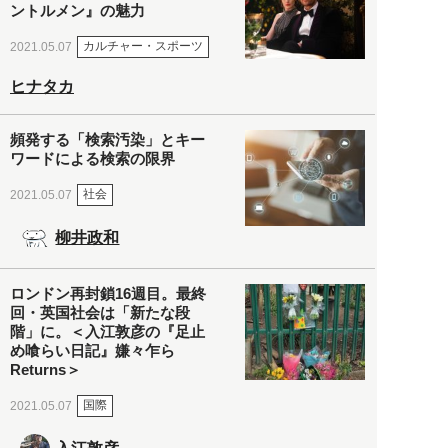
ントルメン』の魅力
カルチャー・スポーツ
2021.05.07
ヒナタカ
頻発する「検索汚染」とキー
ワードによる検索の限界
社会
2021.05.07
柳井政和
ロンドン再封鎖16週目。最終
回・英国社会は「新たな段
階」に。＜入江敦彦の『足止
め喰らい日記』嫌々乍ら
Returns＞
国際
2021.05.07