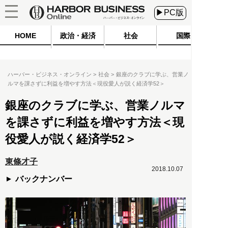
▶PC版
HOME
政治・経済
社会
国際
ハーバー・ビジネス・オンライン
社会
銀座のクラブに学ぶ、営業ノ
ルマを課さずに利益を増やす方法＜現役愛人が説く経済学52＞
銀座のクラブに学ぶ、営業ノルマ
を課さずに利益を増やす方法＜現
役愛人が説く経済学52＞
東條才子
2018.10.07
バックナンバー