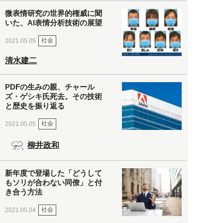
微表情研究の世界的権威に聞
いた、AI表情分析技術の展望
社会
2021.05.05
清水建二
PDFの生みの親、チャール
ズ・ゲシキ氏死去。その技術
と歴史を振り返る
社会
2021.05.05
柳井政和
新年度で登場した「どうして
もソリが合わない同僚」と付
き合う方法
社会
2021.05.04