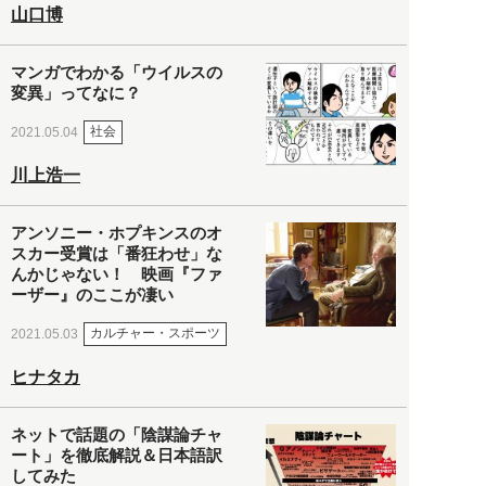
山口博
マンガでわかる「ウイルスの
変異」ってなに？
社会
2021.05.04
川上浩一
アンソニー・ホプキンスのオ
スカー受賞は「番狂わせ」な
んかじゃない！ 映画『ファ
ーザー』のここが凄い
カルチャー・スポーツ
2021.05.03
ヒナタカ
ネットで話題の「陰謀論チャ
ート」を徹底解説＆日本語訳
してみた