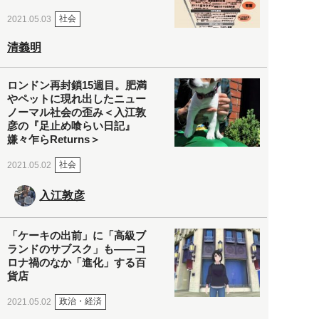
社会
2021.05.03
清義明
ロンドン再封鎖15週目。肥満
やペットに現れ出したニュー
ノーマル社会の歪み＜入江敦
彦の『足止め喰らい日記』
嫌々乍らReturns＞
社会
2021.05.02
入江敦彦
「ケーキの出前」に「高級ブ
ランドのサブスク」も――コ
ロナ禍のなか「進化」する百
貨店
政治・経済
2021.05.02