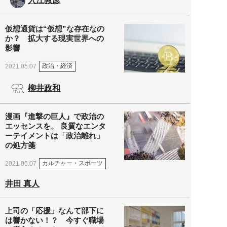
入江敦彦
仮想通貨は“仮想”な存在なの
か？ 拡大する現実世界への
影響
政治・経済
2021.05.07
柳井政和
漫画『進撃の巨人』で政治の
エッセンスを。 良質なエンタ
ーテイメントは「政治離れ」
の処方箋
カルチャー・スポーツ
2021.05.07
井田 真人
上司の「応援」なんて部下に
は響かない！？ 今すぐ職場