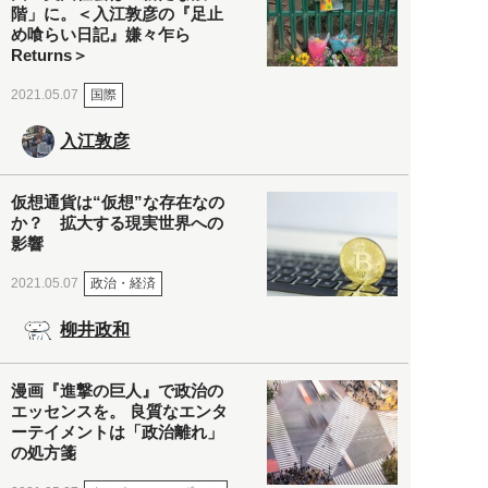
階」に。＜入江敦彦の『足止
め喰らい日記』嫌々乍ら
Returns＞
国際
2021.05.07
入江敦彦
仮想通貨は“仮想”な存在なの
か？ 拡大する現実世界への
影響
政治・経済
2021.05.07
柳井政和
漫画『進撃の巨人』で政治の
エッセンスを。 良質なエンタ
ーテイメントは「政治離れ」
の処方箋