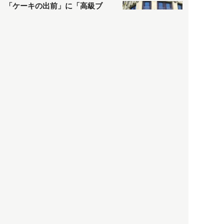
「ケーキの出前」に「高級ブ
ランドのサブスク」も――コ
ロナ禍のなか「進化」する百
貨店
政治・経済
2021.05.02
都市商業研究所
「高度外国人材」という言葉
に潜む欺瞞と、日本が搾取し
依存する圧倒的多数の外国人
労働者の実像とは？
社会
2021.05.01
月刊日本
以前の記事をもっと見る