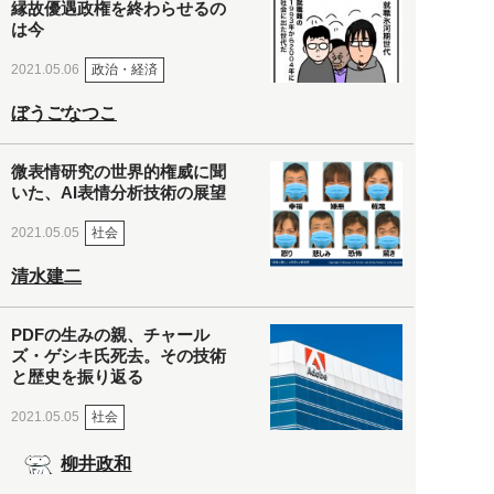
縁故優遇政権を終わらせるの
は今
政治・経済
2021.05.06
ぼうごなつこ
微表情研究の世界的権威に聞
いた、AI表情分析技術の展望
社会
2021.05.05
清水建二
PDFの生みの親、チャール
ズ・ゲシキ氏死去。その技術
と歴史を振り返る
社会
2021.05.05
柳井政和