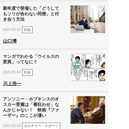
新年度で登場した「どうして
もソリが合わない同僚」と付
き合う方法
社会
2021.05.04
山口博
マンガでわかる「ウイルスの
変異」ってなに？
社会
2021.05.04
川上浩一
アンソニー・ホプキンスのオ
スカー受賞は「番狂わせ」な
んかじゃない！ 映画『ファ
ーザー』のここが凄い
カルチャー・スポーツ
2021.05.03