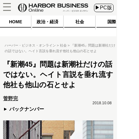
▶PC版
HOME
政治・経済
社会
国際
ハーバー・ビジネス・オンライン
社会
『新潮45』問題は新潮社だけ
の話ではない。ヘイト言説を垂れ流す他社も他山の石とせよ
『新潮45』問題は新潮社だけの話
ではない。ヘイト言説を垂れ流す
他社も他山の石とせよ
菅野完
2018.10.08
バックナンバー