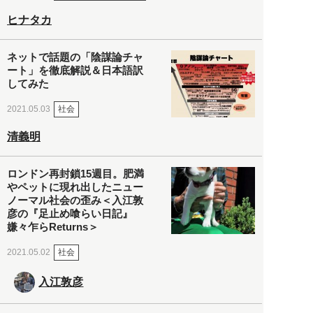
ヒナタカ
ネットで話題の「陰謀論チャ
ート」を徹底解説＆日本語訳
してみた
社会
2021.05.03
清義明
ロンドン再封鎖15週目。肥満
やペットに現れ出したニュー
ノーマル社会の歪み＜入江敦
彦の『足止め喰らい日記』
嫌々乍らReturns＞
社会
2021.05.02
入江敦彦