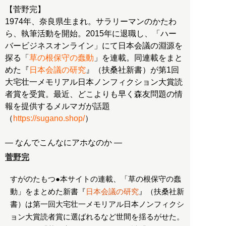
【菅野完】
1974年、奈良県生まれ。サラリーマンのかたわ
ら、執筆活動を開始。2015年に退職し、「ハー
バービジネスオンライン」にて日本会議の淵源を
探る「
草の根保守の蠢動
」を連載。同連載をまと
めた『
日本会議の研究
』（扶桑社新書）が第1回
大宅壮一メモリアル日本ノンフィクション大賞読
者賞を受賞。最近、どこよりも早く森友問題の情
報を提供するメルマガが話題
（
https://sugano.shop/
）
― なんでこんなにアホなのか ―
菅野完
すがのたもつ●本サイトの連載、「草の根保守の蠢
動」をまとめた新書『
日本会議の研究
』（扶桑社新
書）は第一回大宅壮一メモリアル日本ノンフィクシ
ョン大賞読者賞に選ばれるなど世間を揺るがせた。