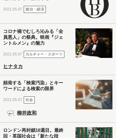
政治・経済
2021.05.07
コロナ禍でむしろ沁みる「全
員悪人」の祭典。映画『ジェ
ントルメン』の魅力
カルチャー・スポーツ
2021.05.07
ヒナタカ
頻発する「検索汚染」とキー
ワードによる検索の限界
社会
2021.05.07
柳井政和
ロンドン再封鎖16週目。最終
回・英国社会は「新たな段