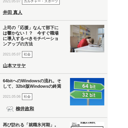
カルチャー・スポーツ
2021.05.07
井田 真人
上司の「応援」なんて部下に
は響かない！？ 今すぐ職場
に導入するべきモチベーショ
ンアップの方法
社会
2021.05.07
山本マサヤ
64bitへのWindowsの流れ。そ
して、32bit版Windowsの終焉
社会
2021.05.06
柳井政和
再び訪れる「就職氷河期」。