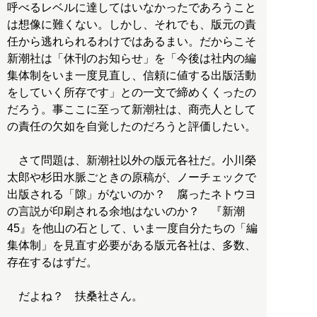
呼べるレベルに達してはいなかったであろうこと
は想像に難くない。しかし、それでも、版元の責
任から逃れられるわけではあるまい。だからこそ
新潮社は「休刊のお知らせ」を「今後は社内の編
集体制をいま一度見直し、信頼に値する出版活動
をしていく所存です」との一文で締めくくったの
だろう。事ここに至って新潮社は、商売人として
の責任の欠如を自覚したのだろうと評価したい。
さて問題は、新潮社以外の版元各社だ。小川榮
太郎や杉田水脈ごときの原稿が、ノーチェックで
出版される「隙」がないのか？ 腐ったネトウヨ
の言説が印刷される余地はないのか？ 『新潮
45』を他山の石として、いま一度自分たちの「編
集体制」を見直す必要がある版元各社は、多数、
存在するはずだ。
だよね？ 扶桑社さん。