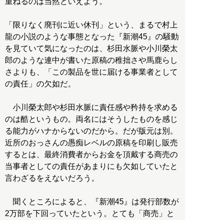
重ねるのは当然といえよう。
「限りなく廃刊に近い休刊」という、まるで村上
龍の小説のような事態となった『新潮45』の騒動
を見ていて気になったのは、杉田水脈や小川榮太
郎のような連中が書いた原稿の稚拙さや馬鹿らし
さよりも、「この製品を世に届ける事業者として
の責任」の欠如だ。
小川榮太郎や杉田水脈に責任感や矜持を求める
のは酷というもの。両名にはそうしたものを感じ
る能力がハナからないのだから。だが版元は別。
近所のおっさんの愚痴レベルの原稿を印刷し販売
するとは、最終消費者からお金を頂戴する商売の
当事者としての責任があまりにも欠如していたと
言わざるをえないだろう。
聞くところによると、『新潮45』は発行部数が
2万部を下回っていたという。とても「商売」と