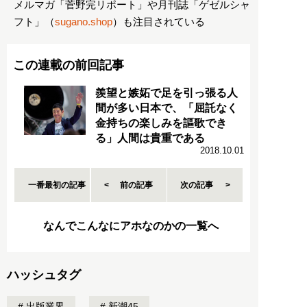
メルマガ「菅野完リポート」や月刊誌「ゲゼルシャ
フト」（
sugano.shop
）も注目されている
この連載の前回記事
羨望と嫉妬で足を引っ張る人
間が多い日本で、「屈託なく
金持ちの楽しみを謳歌でき
る」人間は貴重である
2018.10.01
一番最初の記事
前の記事
次の記事
なんでこんなにアホなのかの一覧へ
ハッシュタグ
出版業界
新潮45