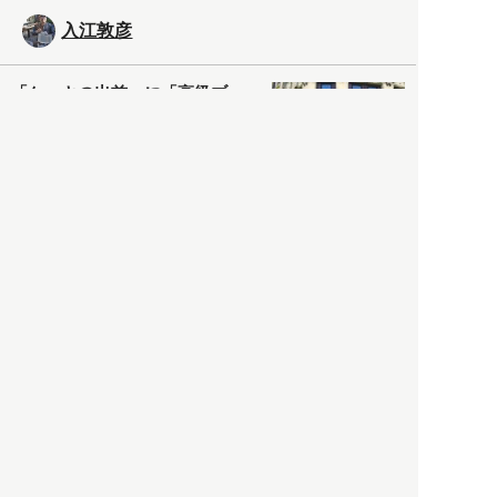
入江敦彦
「ケーキの出前」に「高級ブ
ランドのサブスク」も――コ
ロナ禍のなか「進化」する百
貨店
政治・経済
2021.05.02
都市商業研究所
「高度外国人材」という言葉
に潜む欺瞞と、日本が搾取し
依存する圧倒的多数の外国人
労働者の実像とは？
社会
2021.05.01
月刊日本