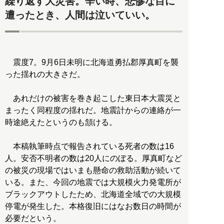
繰り返す大災害。辛い時、悲惨な目に
遭ったとき、人間は泣いていい。
震度7。9月6日未明に北海道勇払郡厚真町を襲
った揺れの大きさだ。
あれだけの被害を巻き起こした東日本大震災と
まったく同程度の揺れだ。地震計からの連絡が一
時途絶えたというのも頷ける。
本稿執筆時点で報告されている死者の数は16
人。安否不明者の数は20人にのぼる。厚真町など
の被災の現場ではいまも懸命の救助活動が続いて
いる。また、今回の地震では大規模火力発電所が
ブラックアウトしたため、北海道全域での大規模
停電が発生した。本格復旧にはなお数日の時間が
必要だという。