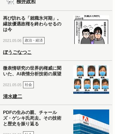
柳井政和
再び訪れる「就職氷河期」。
縁故優遇政権を終わらせるの
は今
政治・経済
2021.05.06
ぼうごなつこ
微表情研究の世界的権威に聞
いた、AI表情分析技術の展望
社会
2021.05.05
清水建二
PDFの生みの親、チャール
ズ・ゲシキ氏死去。その技術
と歴史を振り返る