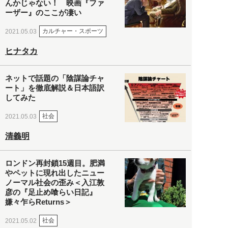
んかじゃない！ 映画『ファ
ーザー』のここが凄い
カルチャー・スポーツ
2021.05.03
ヒナタカ
ネットで話題の「陰謀論チャ
ート」を徹底解説＆日本語訳
してみた
社会
2021.05.03
清義明
ロンドン再封鎖15週目。肥満
やペットに現れ出したニュー
ノーマル社会の歪み＜入江敦
彦の『足止め喰らい日記』
嫌々乍らReturns＞
社会
2021.05.02