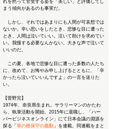
れを黙って甘受する姿を「美しい」と評価してし
まう傾向があるのも事実だ。
しかし、それではあまりにも人間が可哀想では
ないか。辛い思いをしたとき、悲惨な目に遭った
とき、人間は泣いていい。泣いて助けを求めてい
い。我慢する必要なんかない。大きな声で泣いて
いいのだ。
この夏、各地で悲惨な目に遭った多数の人たち
に、改めて、お悔やみ申し上げるとともに、「辛
かったら泣いていいんですよ」の一言を送りた
い。
【菅野完】
1974年、奈良県生まれ。サラリーマンのかたわ
ら、執筆活動を開始。2015年に退職し、「ハー
バービジネスオンライン」にて日本会議の淵源を
探る「
草の根保守の蠢動
」を連載。同連載をまと