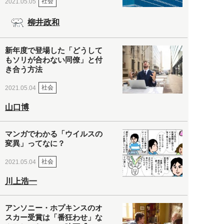
社会
2021.05.05
柳井政和
新年度で登場した「どうして
もソリが合わない同僚」と付
き合う方法
社会
2021.05.04
山口博
マンガでわかる「ウイルスの
変異」ってなに？
社会
2021.05.04
川上浩一
アンソニー・ホプキンスのオ
スカー受賞は「番狂わせ」な