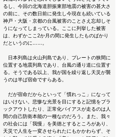
るし、今回の北海道胆振東部地震の被害の甚大さ
の前に、その数日前に発生し今現在も続いている
神戸・大阪・京都の台風被害のことさえ忘却しそ
うになってしまっている。ここに列挙した被害
は、わずかここ2か月の間に発生したものばかり
だというのに……。
日本列島は火山列島であり、プレートの狭間に
位置する地震列島であり、台風の通り道に位置す
る。そうである以上、我が国を繰り返し天災が襲
うのは半ば宿命ですらある。
だが宿命だからといって「慣れっこ」になって
はいけない。悲惨な光景を目にすると記憶をブラ
ックアウトしたり、正常化バイアスが走るのは人
間の自己防衛本能の一種なのだろう。また、我々
の社会には「我慢」を美徳とするところがあり、
天災で人生を一変させられたにもかかわらず、そ