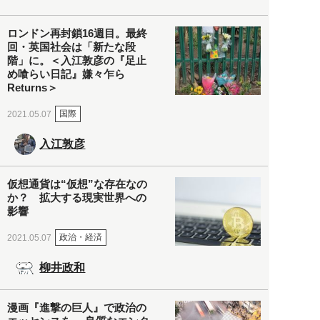
ロンドン再封鎖16週目。最終
回・英国社会は「新たな段
階」に。＜入江敦彦の『足止
め喰らい日記』嫌々乍ら
Returns＞
国際
2021.05.07
入江敦彦
仮想通貨は“仮想”な存在なの
か？ 拡大する現実世界への
影響
政治・経済
2021.05.07
柳井政和
漫画『進撃の巨人』で政治の