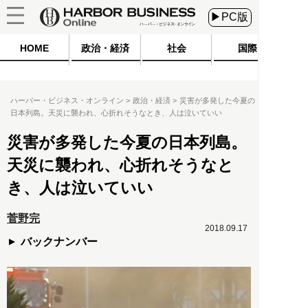
▶PC版
HOME
政治・経済
社会
国際
ハーバー・ビジネス・オンライン
政治・経済
災害が多発した今夏の
日本列島。天災に襲われ、心折れそうなとき、人は泣いていい
災害が多発した今夏の日本列島。
天災に襲われ、心折れそうなと
き、人は泣いていい
菅野完
2018.09.17
バックナンバー