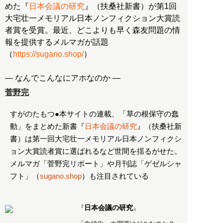
めた『
日本会議の研究
』（扶桑社新書）が第1回
大宅壮一メモリアル日本ノンフィクション大賞読
者賞を受賞。最近、どこよりも早く森友問題の情
報を提供するメルマガが話題
（
https://sugano.shop/
）
― なんでこんなにアホなのか ―
菅野完
すがのたもつ●本サイトの連載、「草の根保守の蠢
動」をまとめた新書『
日本会議の研究
』（扶桑社新
書）は第一回大宅壮一メモリアル日本ノンフィクシ
ョン大賞読者賞に選ばれるなど世間を揺るがせた。
メルマガ「菅野完リポート」や月刊誌「ゲゼルシャ
フト」（
sugano.shop
）も注目されている
日本会議の研究
『
』