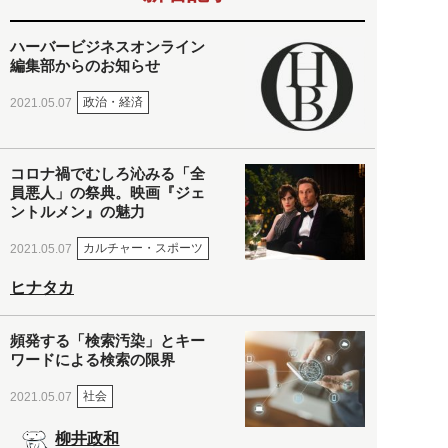
ハーバービジネスオンライン
編集部からのお知らせ
政治・経済
2021.05.07
コロナ禍でむしろ沁みる「全
員悪人」の祭典。映画『ジェ
ントルメン』の魅力
カルチャー・スポーツ
2021.05.07
ヒナタカ
頻発する「検索汚染」とキー
ワードによる検索の限界
社会
2021.05.07
柳井政和