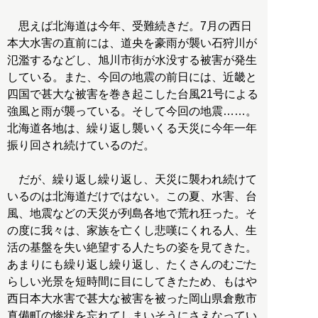
思えば北海道は今年、受難続きだ。7月の西日
本大水害の直前には、道央を豪雨が襲い石狩川が
氾濫するなどし、旭川市街が水没する被害が発生
している。また、今回の地震の前日には、近畿と
四国で甚大な被害を巻き起こした台風21号による
強風と雨が襲っている。そして今回の地震……。
北海道各地は、繰り返し襲いくる天災に今年一年
振り回され続けているのだ。
だが、繰り返し繰り返し、天災に襲われ続けて
いるのは北海道だけではない。この夏、水害、台
風、地震などの天災が列島各地で荒れ狂った。そ
の度に我々は、家族を亡くし悲嘆にくれる人、生
活の基盤を失い絶望する人たちの姿を見てきた。
あまりにも繰り返し繰り返し、たくさんのむごた
らしい光景を短時間に目にしてきたため、もはや
西日本大水害で甚大な被害を被った岡山県倉敷市
真備町の惨状を忘れてしまいそうにさえなってい