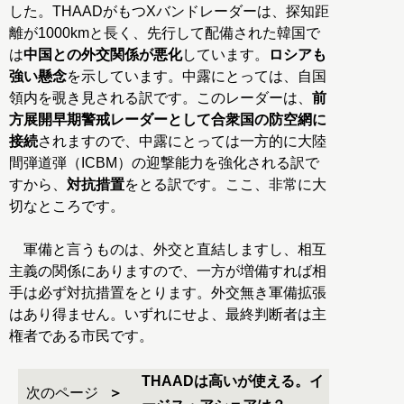
した。THAADがもつXバンドレーダーは、探知距
離が1000kmと長く、先行して配備された韓国で
は
中国との外交関係が悪化
しています。
ロシアも
強い懸念
を示しています。中露にとっては、自国
領内を覗き見される訳です。このレーダーは、
前
方展開早期警戒レーダーとして合衆国の防空網に
接続
されますので、中露にとっては一方的に大陸
間弾道弾（ICBM）の迎撃能力を強化される訳で
すから、
対抗措置
をとる訳です。ここ、非常に大
切なところです。
軍備と言うものは、外交と直結しますし、相互
主義の関係にありますので、一方が増備すれば相
手は必ず対抗措置をとります。外交無き軍備拡張
はあり得ません。いずれにせよ、最終判断者は主
権者である市民です。
THAADは高いが使える。イ
次のページ