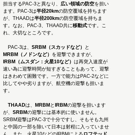
担当するPAC-3と異なり、
広い領域の防空
を担い
ます。PAC-3は
半径20km
の防空覆域を持ちます
が、THAADは
半径200km
の防空覆域を持ちま
す。なお、PAC-3、THAAD共に
移動式
です。こ
れ、大切なところです。
PAC-3は、
SRBM（スカッドなど）
と
MRBM（ノドンなど）
を迎撃できますが、
IRBM（ムスダン：火星10など）
は再突入速度が
速い為に迎撃時間が短すぎることもあって、迎撃
はきわめて困難です。一方で能力はPAC-2などに
比してやや劣りますが、航空機の迎撃も担いま
す。
THAAD
は、
MRBM
と
IRBM
の迎撃を担います
が、
SRBM
の迎撃には基本的に使いません。
SRBM迎撃はPAC-3で十分ですし、そもそも九州
と中国の一部を除いて日本は射程に入っていませ
ん。また、火星10などのIRBMによる
ロフテッド