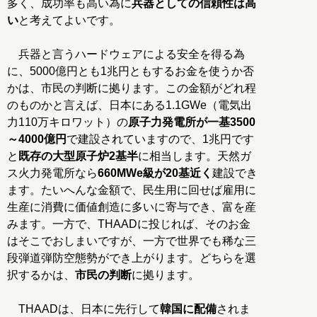
多く、成功率も高い為に
兵器としての信頼性は高
い
と考えてよいです。
兵器と言うハードウェアによる安全を得る為
に、5000億円とも1兆円ともするお金を使うか否
かは、市民の判断に拠ります。この金額がどれ程
のものかと言えば、日本にある1.1GWe（電気出
力110万キロワット）の
原子力発電所が一基3500
～4000億円
で建設されていますので、1兆円です
と
既存の大型原子炉2基半
に相当します。天然ガ
ス火力発電所なら
660MWe級が20基近く
建設でき
ます。たいへんな金額で、民生用に回せば雇用に
生産に消費に価値創造に多いに寄与でき、富を産
みます。一方で、THAADに投じれば、そのお金
はそこでおしまいですが、一方で世界でも稀な三
段弾道弾防空態勢ができ上がります。どちらを選
択するかは、
市民の判断
に拠ります。
THAADは、日本に先行して
韓国に配備
されま