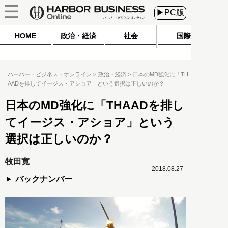
▶PC版
HOME
政治・経済
社会
国際
ハーバー・ビジネス・オンライン
政治・経済
日本のMD強化に「TH
AADを排してイージス・アショア」という選択は正しいのか？
日本のMD強化に「THAADを排し
てイージス・アショア」という
選択は正しいのか？
牧田寛
2018.08.27
バックナンバー