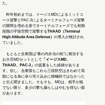
た。
昨年初めまでは、イージスMDによるミッドコ
ース迎撃とPAC-3によるターミナルフェーズ迎撃
の隙間を埋める形でターミナルフェーズでも初期
段階の宇宙空間で迎撃する
THAAD（Terminal
High Altitude Area Defense）
の導入が検討され
ていました。
もともと合衆国は“幕の内弁当の松”に相当する
お大尽MDセットとして
「イージスMD、
THAAD、PAC-3」
の提案をした経緯がありま
す。但し、合衆国もこれら三段防空はきわめて高
額になる為に余り売り込みに積極的ではなかった
と伝え聞きました。そもそも、MDは、相手が核
でない限り、多少の撃ち漏らしはやむを得ない面
があります。