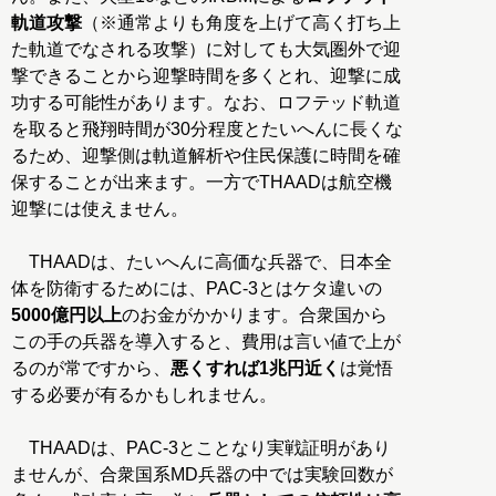
軌道攻撃
（※通常よりも角度を上げて高く打ち上
た軌道でなされる攻撃）に対しても大気圏外で迎
撃できることから迎撃時間を多くとれ、迎撃に成
功する可能性があります。なお、ロフテッド軌道
を取ると飛翔時間が30分程度とたいへんに長くな
るため、迎撃側は軌道解析や住民保護に時間を確
保することが出来ます。一方でTHAADは航空機
迎撃には使えません。
THAADは、たいへんに高価な兵器で、日本全
体を防衛するためには、PAC-3とはケタ違いの
5000億円以上
のお金がかかります。合衆国から
この手の兵器を導入すると、費用は言い値で上が
るのが常ですから、
悪くすれば1兆円近く
は覚悟
する必要が有るかもしれません。
THAADは、PAC-3とことなり実戦証明があり
ませんが、合衆国系MD兵器の中では実験回数が