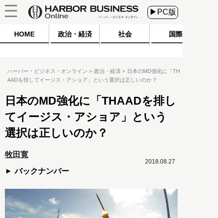
▶PC版
HOME
政治・経済
社会
国際
ハーバー・ビジネス・オンライン
政治・経済
日本のMD強化に「TH
AADを排してイージス・アショア」という選択は正しいのか？
日本のMD強化に「THAADを排し
てイージス・アショア」という
選択は正しいのか？
牧田寛
2018.08.27
バックナンバー