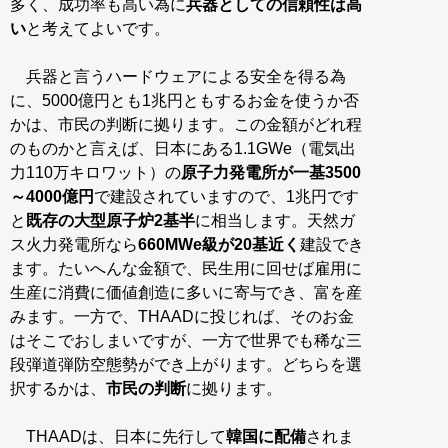
多く、成功率も高い為に
兵器としての信頼性は高
い
と考えてよいです。
兵器と言うハードウェアによる安全を得る為
に、5000億円とも1兆円ともするお金を使うか否
かは、市民の判断に拠ります。この金額がどれ程
のものかと言えば、日本にある1.1GWe（電気出
力110万キロワット）の
原子力発電所が一基3500
～4000億円
で建設されていますので、1兆円です
と
既存の大型原子炉2基半
に相当します。天然ガ
ス火力発電所なら
660MWe級が20基近く
建設でき
ます。たいへんな金額で、民生用に回せば雇用に
生産に消費に価値創造に多いに寄与でき、富を産
みます。一方で、THAADに投じれば、そのお金
はそこでおしまいですが、一方で世界でも稀な三
段弾道弾防空態勢ができ上がります。どちらを選
択するかは、
市民の判断
に拠ります。
THAADは、日本に先行して
韓国に配備
されま