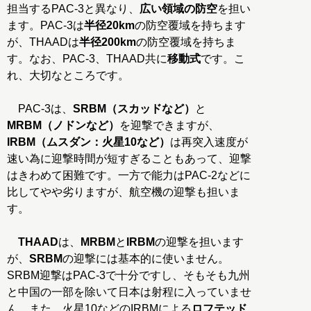
担当するPAC-3と異なり、
広い領域の防空
を担い
ます。PAC-3は
半径20km
の防空覆域を持ちます
が、THAADは
半径200km
の防空覆域を持ちま
す。なお、PAC-3、THAAD共に
移動式
です。こ
れ、大切なところです。
PAC-3は、
SRBM（スカッドなど）
と
MRBM（ノドンなど）
を迎撃できますが、
IRBM（ムスダン：火星10など）
は再突入速度が
速い為に迎撃時間が短すぎることもあって、迎撃
はきわめて困難です。一方で能力はPAC-2などに
比してやや劣りますが、航空機の迎撃も担いま
す。
THAAD
は、
MRBM
と
IRBM
の迎撃を担います
が、
SRBM
の迎撃には基本的に使いません。
SRBM迎撃はPAC-3で十分ですし、そもそも九州
と中国の一部を除いて日本は射程に入っていませ
ん。また、火星10などのIRBMによる
ロフテッド