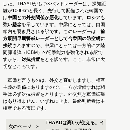
した。THAADがもつXバンドレーダーは、探知距
離が1000kmと長く、先行して配備された韓国で
は
中国との外交関係が悪化
しています。
ロシアも
強い懸念
を示しています。中露にとっては、自国
領内を覗き見される訳です。このレーダーは、
前
方展開早期警戒レーダーとして合衆国の防空網に
接続
されますので、中露にとっては一方的に大陸
間弾道弾（ICBM）の迎撃能力を強化される訳で
すから、
対抗措置
をとる訳です。ここ、非常に大
切なところです。
軍備と言うものは、外交と直結しますし、相互
主義の関係にありますので、一方が増備すれば相
手は必ず対抗措置をとります。外交無き軍備拡張
はあり得ません。いずれにせよ、最終判断者は主
権者である市民です。
THAADは高いが使える。イ
次のページ