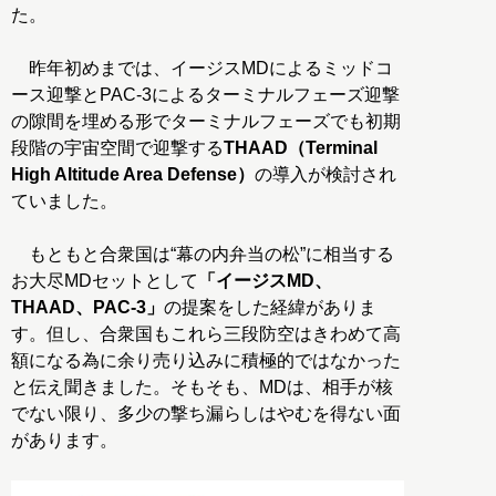
た。
昨年初めまでは、イージスMDによるミッドコ
ース迎撃とPAC-3によるターミナルフェーズ迎撃
の隙間を埋める形でターミナルフェーズでも初期
段階の宇宙空間で迎撃する
THAAD（Terminal
High Altitude Area Defense）
の導入が検討され
ていました。
もともと合衆国は“幕の内弁当の松”に相当する
お大尽MDセットとして
「イージスMD、
THAAD、PAC-3」
の提案をした経緯がありま
す。但し、合衆国もこれら三段防空はきわめて高
額になる為に余り売り込みに積極的ではなかった
と伝え聞きました。そもそも、MDは、相手が核
でない限り、多少の撃ち漏らしはやむを得ない面
があります。