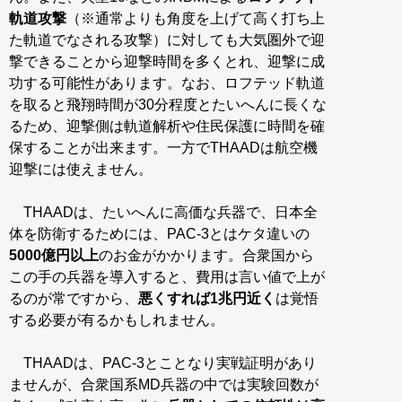
軌道攻撃
（※通常よりも角度を上げて高く打ち上
た軌道でなされる攻撃）に対しても大気圏外で迎
撃できることから迎撃時間を多くとれ、迎撃に成
功する可能性があります。なお、ロフテッド軌道
を取ると飛翔時間が30分程度とたいへんに長くな
るため、迎撃側は軌道解析や住民保護に時間を確
保することが出来ます。一方でTHAADは航空機
迎撃には使えません。
THAADは、たいへんに高価な兵器で、日本全
体を防衛するためには、PAC-3とはケタ違いの
5000億円以上
のお金がかかります。合衆国から
この手の兵器を導入すると、費用は言い値で上が
るのが常ですから、
悪くすれば1兆円近く
は覚悟
する必要が有るかもしれません。
THAADは、PAC-3とことなり実戦証明があり
ませんが、合衆国系MD兵器の中では実験回数が