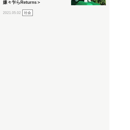
嫌々乍らReturns＞
社会
2021.05.02
入江敦彦
「ケーキの出前」に「高級ブ
ランドのサブスク」も――コ
ロナ禍のなか「進化」する百
貨店
政治・経済
2021.05.02
都市商業研究所
「高度外国人材」という言葉
に潜む欺瞞と、日本が搾取し
依存する圧倒的多数の外国人
労働者の実像とは？
社会
2021.05.01