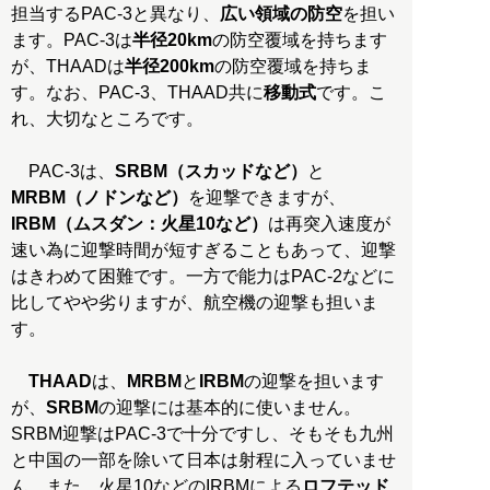
担当するPAC-3と異なり、
広い領域の防空
を担い
ます。PAC-3は
半径20km
の防空覆域を持ちます
が、THAADは
半径200km
の防空覆域を持ちま
す。なお、PAC-3、THAAD共に
移動式
です。こ
れ、大切なところです。
PAC-3は、
SRBM（スカッドなど）
と
MRBM（ノドンなど）
を迎撃できますが、
IRBM（ムスダン：火星10など）
は再突入速度が
速い為に迎撃時間が短すぎることもあって、迎撃
はきわめて困難です。一方で能力はPAC-2などに
比してやや劣りますが、航空機の迎撃も担いま
す。
THAAD
は、
MRBM
と
IRBM
の迎撃を担います
が、
SRBM
の迎撃には基本的に使いません。
SRBM迎撃はPAC-3で十分ですし、そもそも九州
と中国の一部を除いて日本は射程に入っていませ
ん。また、火星10などのIRBMによる
ロフテッド