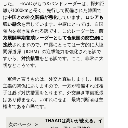
した。THAADがもつXバンドレーダーは、探知距
離が1000kmと長く、先行して配備された韓国で
は
中国との外交関係が悪化
しています。
ロシアも
強い懸念
を示しています。中露にとっては、自国
領内を覗き見される訳です。このレーダーは、
前
方展開早期警戒レーダーとして合衆国の防空網に
接続
されますので、中露にとっては一方的に大陸
間弾道弾（ICBM）の迎撃能力を強化される訳で
すから、
対抗措置
をとる訳です。ここ、非常に大
切なところです。
軍備と言うものは、外交と直結しますし、相互
主義の関係にありますので、一方が増備すれば相
手は必ず対抗措置をとります。外交無き軍備拡張
はあり得ません。いずれにせよ、最終判断者は主
権者である市民です。
THAADは高いが使える。イ
次のページ