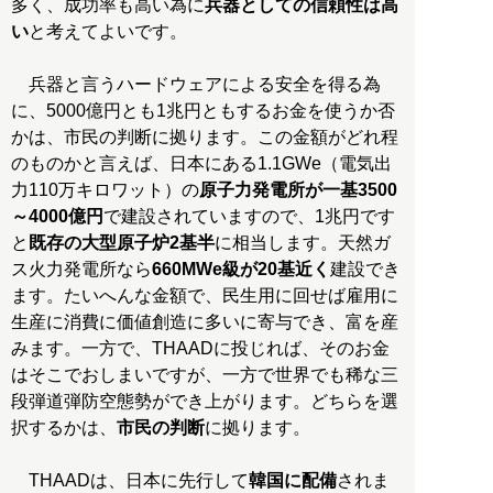
多く、成功率も高い為に
兵器としての信頼性は高
い
と考えてよいです。
兵器と言うハードウェアによる安全を得る為
に、5000億円とも1兆円ともするお金を使うか否
かは、市民の判断に拠ります。この金額がどれ程
のものかと言えば、日本にある1.1GWe（電気出
力110万キロワット）の
原子力発電所が一基3500
～4000億円
で建設されていますので、1兆円です
と
既存の大型原子炉2基半
に相当します。天然ガ
ス火力発電所なら
660MWe級が20基近く
建設でき
ます。たいへんな金額で、民生用に回せば雇用に
生産に消費に価値創造に多いに寄与でき、富を産
みます。一方で、THAADに投じれば、そのお金
はそこでおしまいですが、一方で世界でも稀な三
段弾道弾防空態勢ができ上がります。どちらを選
択するかは、
市民の判断
に拠ります。
THAADは、日本に先行して
韓国に配備
されま