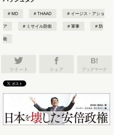
MD
THAAD
イージス・アショ
ア
ミサイル防衛
軍事
防
衛
B!
ブックマーク