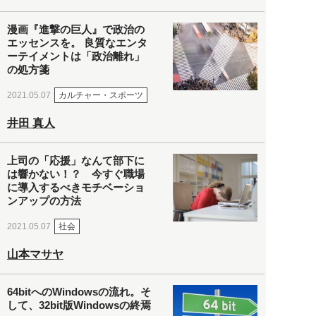
漫画『進撃の巨人』で政治の
エッセンスを。 良質なエンタ
ーテイメントは「政治離れ」
の処方箋
カルチャー・スポーツ
2021.05.07
井田 真人
上司の「応援」なんて部下に
は響かない！？ 今すぐ職場
に導入するべきモチベーショ
ンアップの方法
社会
2021.05.07
山本マサヤ
64bitへのWindowsの流れ。そ
して、32bit版Windowsの終焉