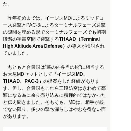
た。
昨年初めまでは、イージスMDによるミッドコ
ース迎撃とPAC-3によるターミナルフェーズ迎撃
の隙間を埋める形でターミナルフェーズでも初期
段階の宇宙空間で迎撃する
THAAD（Terminal
High Altitude Area Defense）
の導入が検討され
ていました。
もともと合衆国は“幕の内弁当の松”に相当する
お大尽MDセットとして
「イージスMD、
THAAD、PAC-3」
の提案をした経緯がありま
す。但し、合衆国もこれら三段防空はきわめて高
額になる為に余り売り込みに積極的ではなかった
と伝え聞きました。そもそも、MDは、相手が核
でない限り、多少の撃ち漏らしはやむを得ない面
があります。