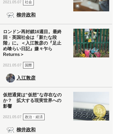
社会
2021.05.07
柳井政和
ロンドン再封鎖16週目。最終
回・英国社会は「新たな段
階」に。＜入江敦彦の『足止
め喰らい日記』嫌々乍ら
Returns＞
国際
2021.05.07
入江敦彦
仮想通貨は“仮想”な存在なの
か？ 拡大する現実世界への
影響
政治・経済
2021.05.07
柳井政和