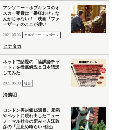
アンソニー・ホプキンスのオ
スカー受賞は「番狂わせ」な
んかじゃない！ 映画『ファ
ーザー』のここが凄い
カルチャー・スポーツ
2021.05.03
ヒナタカ
ネットで話題の「陰謀論チャ
ート」を徹底解説＆日本語訳
してみた
社会
2021.05.03
清義明
ロンドン再封鎖15週目。肥満
やペットに現れ出したニュー
ノーマル社会の歪み＜入江敦
彦の『足止め喰らい日記』