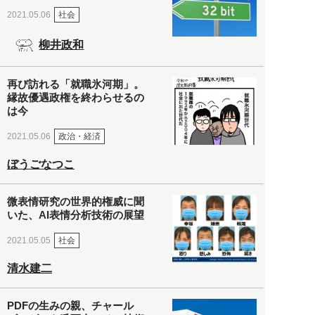
社会
2021.05.06
柳井政和
再び訪れる「就職氷河期」。
縁故優遇政権を終わらせるの
は今
政治・経済
2021.05.06
ぼうごなつこ
微表情研究の世界的権威に聞
いた、AI表情分析技術の展望
社会
2021.05.05
清水建二
PDFの生みの親、チャール