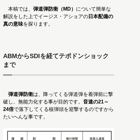
本稿では、
弾道弾防衛（MD）
について簡単な
解説をした上でイージス・アショアの
日本配備の
真の意味
を探ります。
ABMからSDIを経てテポドンショック
まで
弾道弾防衛
は、降ってくる弾道弾を着弾前に撃
破し、無能力化する事が目的です。
音速の21～
24倍
で落下してくる核弾頭を迎撃するのですから
たいへんな事です。