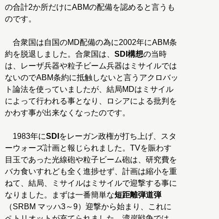
の合計2か所だけにABMの配備を認めると言うも
のです。
合衆国は自国のMD配備の為に2002年にABM条
約を脱退しました。合衆国は、
SDI構想
の当時
は、レーザ兵器や粒子ビーム兵器はミサイルでは
ないのでABM条約に抵触しないと言うアクロバッ
ト論法を使っていましたが、結局MDはミサイル
によって行われる事となり、ロシアによる批判を
かわす事が出来なくなったのです。
1983年に
SDI
をレーガン政権が打ち上げ、スタ
ーウォーズ計画と報じられました。TVを賑わす
目玉であった光線砲や粒子ビーム砲は、研究費を
バカ食いすれども全く進捗せず、計画は縮小を重
ねて、結局、ミサイルはミサイルで迎撃する事に
なりました。まずは一番簡単な
短距離弾道弾
（SRBM マッハ3～9）迎撃から始まり、これに
ペトリオットが充てられました。湾岸戦争では、