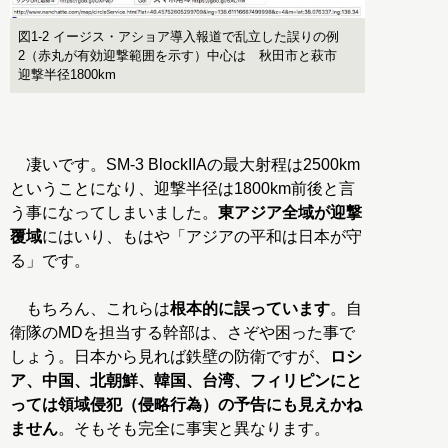
図1-2 イージス・アショア導入報道で乱立した誤りの例
2（赤丸が有効迎撃範囲を示す）中心は 秋田市と萩市
迎撃半径1800km
凄いです。SM-3 BlockIIAの最大射程は2500km
ということになり、迎撃半径は1800km前後と言
う事になってしまいました。
東アジア全域が迎撃
覆域
にはいり、もはや「アジアの平和は日本が守
る」です。
もちろん、これらは
根本的に誤っています
。自
衛隊のMDを担当する幹部は、さぞや困った事で
しょう。日本から見れば鉄壁の防衛ですが、
ロシ
ア、中国、北朝鮮、韓国、台湾、フィリピンにと
っては領域侵犯（侵略行為）の予告にも見えかね
ません
。そもそも完全に事実と異なります。