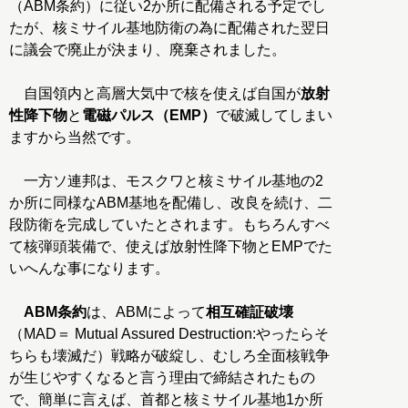
（ABM条約）に従い2か所に配備される予定でし
たが、核ミサイル基地防衛の為に配備された翌日
に議会で廃止が決まり、廃棄されました。
自国領内と高層大気中で核を使えば自国が
放射
性降下物
と
電磁パルス（EMP）
で破滅してしまい
ますから当然です。
一方ソ連邦は、モスクワと核ミサイル基地の2
か所に同様なABM基地を配備し、改良を続け、二
段防衛を完成していたとされます。もちろんすべ
て核弾頭装備で、使えば放射性降下物とEMPでた
いへんな事になります。
ABM条約
は、ABMによって
相互確証破壊
（MAD＝ Mutual Assured Destruction:やったらそ
ちらも壊滅だ）戦略が破綻し、むしろ全面核戦争
が生じやすくなると言う理由で締結されたもの
で、簡単に言えば、首都と核ミサイル基地1か所