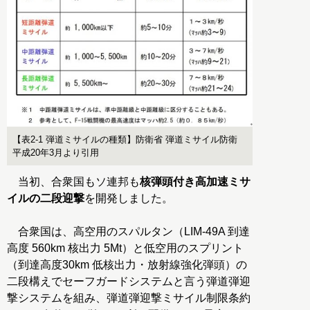
【表2-1 弾道ミサイルの種類】防衛省 弾道ミサイル防衛
平成20年3月より引用
当初、合衆国もソ連邦も
核弾頭付き高加速ミサ
イルの二段迎撃
を開発しました。
合衆国は、高空用のスパルタン（LIM-49A 到達
高度 560km 核出力 5Mt）と低空用のスプリント
（到達高度30km 低核出力・放射線強化弾頭）の
二段構えでセーフガードシステムと言う弾道弾迎
撃システムを組み、弾道弾迎撃ミサイル制限条約