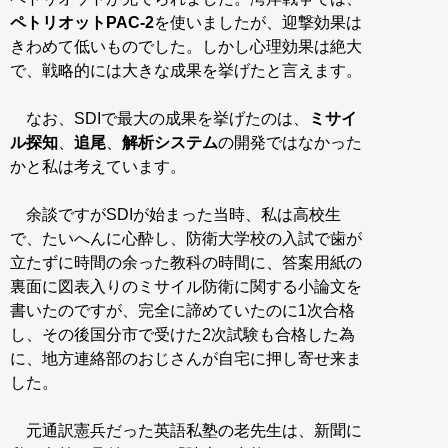
ペトリオットPAC-2
を使いましたが、迎撃効果は
きわめて低いものでした。しかし心理効果は絶大
で、戦略的には大きな成果を挙げたと言えます。
なお、SDIで最大の成果を挙げたのは、
ミサイ
ル探知
、
追尾
、
解析システム
の開発ではなかった
かと私は考えています。
余談ですがSDIが始まった当時、私は高校生
で、たいへんに心酔し、防衛大学校の入試で歯が
立たずに時間の余った教科の時間に、答案用紙の
裏面に図表入りのミサイル防衛に関する小論文を
書いたのですが、完全に諦めていたのに1次合格
し、その後国分市で受けた2次試験も合格した為
に、地方連絡部のおじさんが自宅に押し寄せ来ま
した。
元通訳憲兵だった英語私塾の老先生は、新聞に