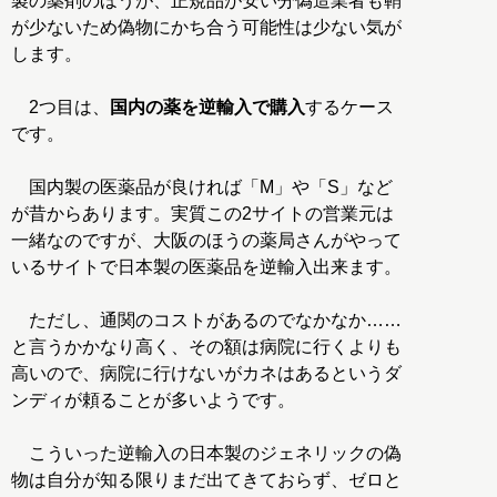
製の薬剤のほうが、正規品が安い分偽造業者も鞘
が少ないため偽物にかち合う可能性は少ない気が
します。
2つ目は、
国内の薬を逆輸入で購入
するケース
です。
国内製の医薬品が良ければ「M」や「S」など
が昔からあります。実質この2サイトの営業元は
一緒なのですが、大阪のほうの薬局さんがやって
いるサイトで日本製の医薬品を逆輸入出来ます。
ただし、通関のコストがあるのでなかなか……
と言うかかなり高く、その額は病院に行くよりも
高いので、病院に行けないがカネはあるというダ
ンディが頼ることが多いようです。
こういった逆輸入の日本製のジェネリックの偽
物は自分が知る限りまだ出てきておらず、ゼロと