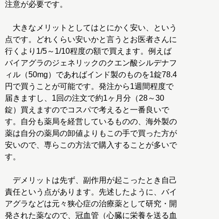
注意が必要です。
大きなメリットとしてはとにかく安い、という
点です。どれくらい安いかと言うとお医者さんに
行くより1/5～1/10程度の額で買えます。例えば
バイアグラのジェネリックのクエン酸シルデナフ
ィル（50mg）であればインド製のものを1錠78.4
円で買うことが可能です。発注から1週間程度で
届きますし、1回の注文で約1ヶ月分（28～30
錠）買えますのでコスパで考えると一番良いで
す。自分も薬局を経営しているものの、海外製の
薬は自分の薬局の卸値よりもこの手で買った方が
安いので、専らこの方法で購入することが多いで
す。
デメリットは先ず、副作用が起こったとき自己
責任という点があります。先述したように、バイ
アグラなどは元々狭心症の治療薬として研究・開
発された薬なので、冠血管（心臓に栄養を送る血