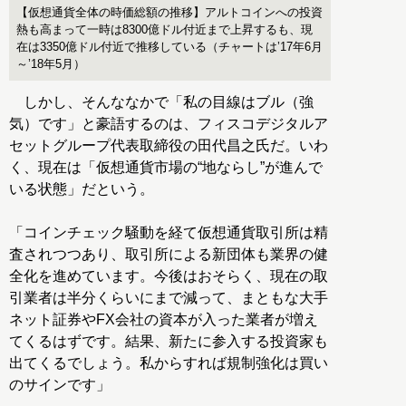
【仮想通貨全体の時価総額の推移】アルトコインへの投資
熱も高まって一時は8300億ドル付近まで上昇するも、現
在は3350億ドル付近で推移している（チャートは’17年6月
～’18年5月）
しかし、そんななかで「私の目線はブル（強
気）です」と豪語するのは、フィスコデジタルア
セットグループ代表取締役の田代昌之氏だ。いわ
く、現在は「仮想通貨市場の“地ならし”が進んで
いる状態」だという。
「コインチェック騒動を経て仮想通貨取引所は精
査されつつあり、取引所による新団体も業界の健
全化を進めています。今後はおそらく、現在の取
引業者は半分くらいにまで減って、まともな大手
ネット証券やFX会社の資本が入った業者が増え
てくるはずです。結果、新たに参入する投資家も
出てくるでしょう。私からすれば規制強化は買い
のサインです」