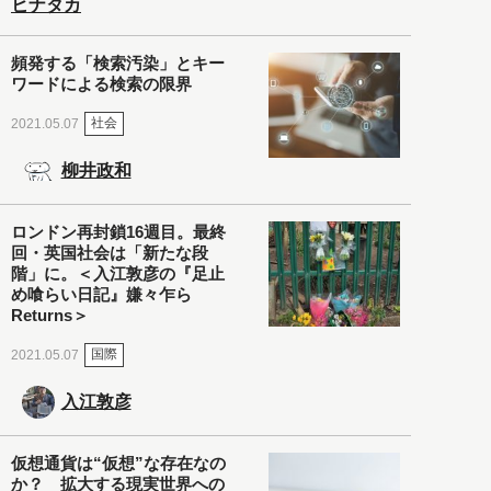
ヒナタカ
頻発する「検索汚染」とキー
ワードによる検索の限界
社会
2021.05.07
柳井政和
ロンドン再封鎖16週目。最終
回・英国社会は「新たな段
階」に。＜入江敦彦の『足止
め喰らい日記』嫌々乍ら
Returns＞
国際
2021.05.07
入江敦彦
仮想通貨は“仮想”な存在なの
か？ 拡大する現実世界への