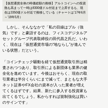
【仮想通貨全体の時価総額の推移】アルトコインへの投資
熱も高まって一時は8300億ドル付近まで上昇するも、現
在は3350億ドル付近で推移している（チャートは’17年6月
～’18年5月）
しかし、そんななかで「私の目線はブル（強
気）です」と豪語するのは、フィスコデジタルア
セットグループ代表取締役の田代昌之氏だ。いわ
く、現在は「仮想通貨市場の“地ならし”が進んで
いる状態」だという。
「コインチェック騒動を経て仮想通貨取引所は精
査されつつあり、取引所による新団体も業界の健
全化を進めています。今後はおそらく、現在の取
引業者は半分くらいにまで減って、まともな大手
ネット証券やFX会社の資本が入った業者が増え
てくるはずです。結果、新たに参入する投資家も
出てくるでしょう。私からすれば規制強化は買い
のサインです」