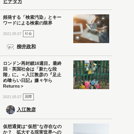
ヒナタカ
頻発する「検索汚染」とキー
ワードによる検索の限界
社会
2021.05.07
柳井政和
ロンドン再封鎖16週目。最終
回・英国社会は「新たな段
階」に。＜入江敦彦の『足止
め喰らい日記』嫌々乍ら
Returns＞
国際
2021.05.07
入江敦彦
仮想通貨は“仮想”な存在なの
か？ 拡大する現実世界への