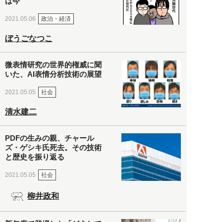
は今
政治・経済
2021.05.06
ぼうごなつこ
微表情研究の世界的権威に聞
いた、AI表情分析技術の展望
社会
2021.05.05
清水建二
PDFの生みの親、チャール
ズ・ゲシキ氏死去。その技術
と歴史を振り返る
社会
2021.05.05
柳井政和