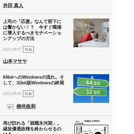
井田 真人
上司の「応援」なんて部下に
は響かない！？ 今すぐ職場
に導入するべきモチベーショ
ンアップの方法
社会
2021.05.07
山本マサヤ
64bitへのWindowsの流れ。そ
して、32bit版Windowsの終焉
社会
2021.05.06
柳井政和
再び訪れる「就職氷河期」。
縁故優遇政権を終わらせるの