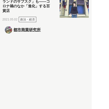
ランドのサブスク」も――コ
ロナ禍のなか「進化」する百
貨店
政治・経済
2021.05.02
都市商業研究所
「高度外国人材」という言葉
に潜む欺瞞と、日本が搾取し
依存する圧倒的多数の外国人
労働者の実像とは？
社会
2021.05.01
月刊日本
以前の記事をもっと見る