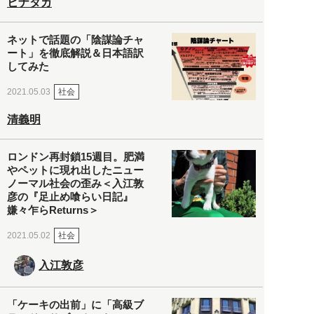
ヒナタカ
ネットで話題の「陰謀論チャ
ート」を徹底解説＆日本語訳
してみた
社会
2021.05.03
清義明
ロンドン再封鎖15週目。肥満
やペットに現れ出したニュー
ノーマル社会の歪み＜入江敦
彦の『足止め喰らい日記』
嫌々乍らReturns＞
社会
2021.05.02
入江敦彦
「ケーキの出前」に「高級ブ