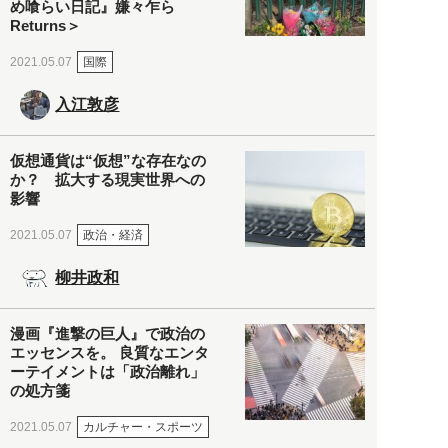
め喰らい日記』嫌々乍ら
Returns＞
国際
2021.05.07
入江敦彦
仮想通貨は“仮想”な存在なの
か？ 拡大する現実世界への
影響
政治・経済
2021.05.07
柳井政和
漫画『進撃の巨人』で政治の
エッセンスを。 良質なエンタ
ーテイメントは「政治離れ」
の処方箋
カルチャー・スポーツ
2021.05.07