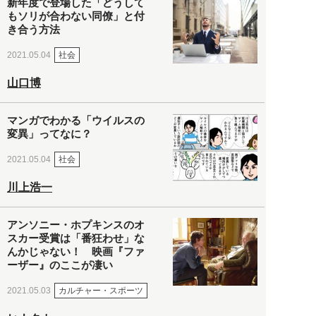
新年度で登場した「どうして
もソリが合わない同僚」と付
き合う方法
社会
2021.05.04
山口博
マンガでわかる「ウイルスの
変異」ってなに？
社会
2021.05.04
川上浩一
アンソニー・ホプキンスのオ
スカー受賞は「番狂わせ」な
んかじゃない！ 映画『ファ
ーザー』のここが凄い
カルチャー・スポーツ
2021.05.03