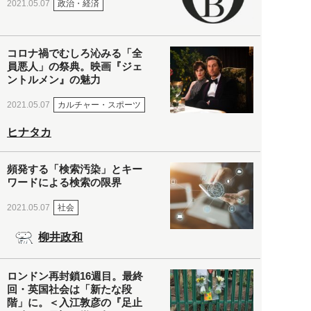
政治・経済
2021.05.07
コロナ禍でむしろ沁みる「全
員悪人」の祭典。映画『ジェ
ントルメン』の魅力
カルチャー・スポーツ
2021.05.07
ヒナタカ
頻発する「検索汚染」とキー
ワードによる検索の限界
社会
2021.05.07
柳井政和
ロンドン再封鎖16週目。最終
回・英国社会は「新たな段
階」に。＜入江敦彦の『足止