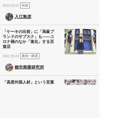
社会
2021.05.02
入江敦彦
「ケーキの出前」に「高級ブ
ランドのサブスク」も――コ
ロナ禍のなか「進化」する百
貨店
政治・経済
2021.05.02
都市商業研究所
「高度外国人材」という言葉
に潜む欺瞞と、日本が搾取し
依存する圧倒的多数の外国人
労働者の実像とは？
社会
2021.05.01
月刊日本