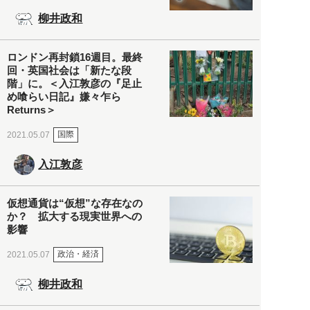
柳井政和
ロンドン再封鎖16週目。最終
回・英国社会は「新たな段
階」に。＜入江敦彦の『足止
め喰らい日記』嫌々乍ら
Returns＞
国際
2021.05.07
入江敦彦
仮想通貨は“仮想”な存在なの
か？ 拡大する現実世界への
影響
政治・経済
2021.05.07
柳井政和