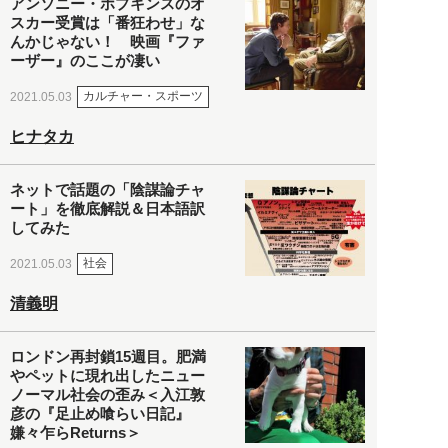
アンソニー・ホプキンスのオ
スカー受賞は「番狂わせ」な
んかじゃない！ 映画『ファ
ーザー』のここが凄い
カルチャー・スポーツ
2021.05.03
ヒナタカ
ネットで話題の「陰謀論チャ
ート」を徹底解説＆日本語訳
してみた
社会
2021.05.03
清義明
ロンドン再封鎖15週目。肥満
やペットに現れ出したニュー
ノーマル社会の歪み＜入江敦
彦の『足止め喰らい日記』
嫌々乍らReturns＞