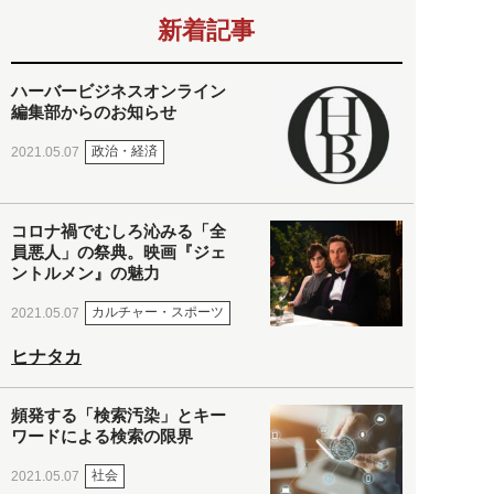
新着記事
ハーバービジネスオンライン
編集部からのお知らせ
政治・経済
2021.05.07
コロナ禍でむしろ沁みる「全
員悪人」の祭典。映画『ジェ
ントルメン』の魅力
カルチャー・スポーツ
2021.05.07
ヒナタカ
頻発する「検索汚染」とキー
ワードによる検索の限界
社会
2021.05.07