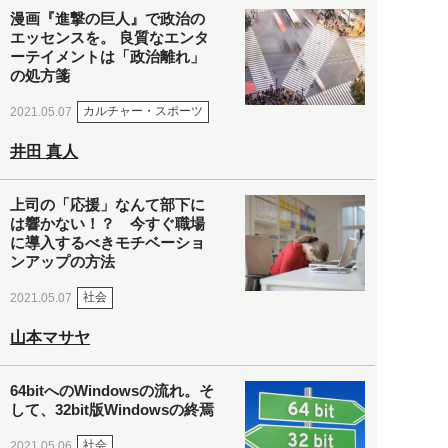
漫画『進撃の巨人』で政治の
エッセンスを。 良質なエンタ
ーテイメントは「政治離れ」
の処方箋
カルチャー・スポーツ
2021.05.07
井田 真人
上司の「応援」なんて部下に
は響かない！？ 今すぐ職場
に導入するべきモチベーショ
ンアップの方法
社会
2021.05.07
山本マサヤ
64bitへのWindowsの流れ。そ
して、32bit版Windowsの終焉
社会
2021.05.06