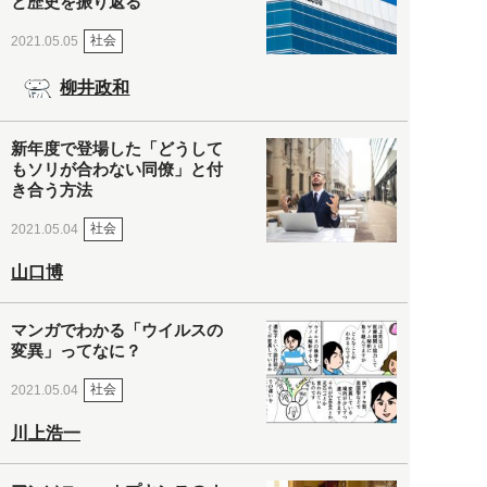
と歴史を振り返る
社会
2021.05.05
柳井政和
新年度で登場した「どうして
もソリが合わない同僚」と付
き合う方法
社会
2021.05.04
山口博
マンガでわかる「ウイルスの
変異」ってなに？
社会
2021.05.04
川上浩一