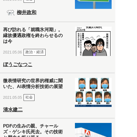
柳井政和
再び訪れる「就職氷河期」。
縁故優遇政権を終わらせるの
は今
政治・経済
2021.05.06
ぼうごなつこ
微表情研究の世界的権威に聞
いた、AI表情分析技術の展望
社会
2021.05.05
清水建二
PDFの生みの親、チャール
ズ・ゲシキ氏死去。その技術