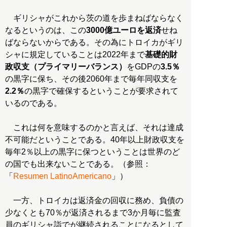
ギリシャがこれから茨の道を歩まねばならなく
なるというのは、この
3000億ユーロを返済
せね
ばならないからである。その為にトロイカがギリ
シャに規定していることは2022年まで
基礎的財
政収支（プライマリーバランス）
をGDPの
3.5％
の黒字に保ち、その後2060年まで毎年同収支を
2.2％
の黒字で確保するということが要求されて
いるのである。
これは何を意味するのかと言えば、それは達成
不可能だということである。40年以上財政収支を
毎年2％以上の黒字に保つということは世界のど
の国でも出来ないことである。（参照：
「
Resumen LatinoAmericano
」）
一方、トロイカは返済金の回収に務め、負債の
少なくとも70％が返済されるまで3か月毎に監査
員のギリシャ詣でが継続されることになるとして