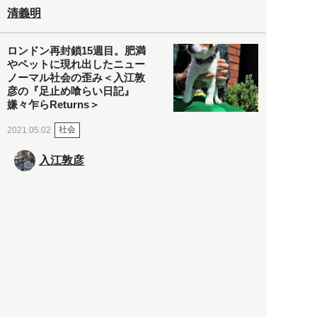
清義明
ロンドン再封鎖15週目。肥満
やペットに現れ出したニュー
ノーマル社会の歪み＜入江敦
彦の『足止め喰らい日記』
嫌々乍らReturns＞
社会
2021.05.02
入江敦彦
「ケーキの出前」に「高級ブ
ランドのサブスク」も――コ
ロナ禍のなか「進化」する百
貨店
政治・経済
2021.05.02
都市商業研究所