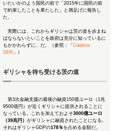
いたいかのよう国民の前で「2015年に国民の前
で約束したことを果たした」と満足げに報告し
た。
実際には、これからギリシャは茨の道を歩まね
ばならないといことを政府は充分に知っているに
もかかわらずに、だ。（参照：「
Cadena
SER
」）
ギリシャを待ち受ける茨の道
第3次金融支援の最後の融資150億ユーロ（1兆
9500億円）が近くギリシャに提供されることに
なっている。これを加えておよそ
3000億ユーロ
（39兆円）
がギリシャに融資されたことになる。
それはギリシャGDPの
178％
を占める金額だ。