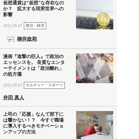
仮想通貨は“仮想”な存在なの
か？ 拡大する現実世界への
影響
政治・経済
2021.05.07
柳井政和
漫画『進撃の巨人』で政治の
エッセンスを。 良質なエンタ
ーテイメントは「政治離れ」
の処方箋
カルチャー・スポーツ
2021.05.07
井田 真人
上司の「応援」なんて部下に
は響かない！？ 今すぐ職場
に導入するべきモチベーショ
ンアップの方法