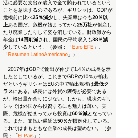
活に必要な支出が歳入で全て賄われているという
ことを意味するのであるが、ギリシャは、GDPが
危機前に比べ
25％減少
し、失業率は今も
20％以
上
ある国だ。危機が始まってから
25万社
が倒産し
たり廃業したりして姿を消している。財政難から
年金は
14回削減
され、国民の平均収入も
38％減
少
しているという。（参照：「
Euro EFE
」、
「
Resumen LatinoAmericano
」）
2017年はGDPで輸出が伸びて1.4％の成長を示
したとしているが、これまでGDPの10％が輸出
だというギリシャはEUの中で輸出規模は
最低ク
ラス
にある。成長には外貨の獲得が必要である
が、輸出量が余りに少ない。しかも、現状のギリ
シャでは外国から投資するにも魅力は薄い。実
際、危機が始まってから投資は
60％減
となってい
る。また。支払い遅延は
50％
が慣例化している。
これではまもともな企業の成長は望めない。（参
照：「
El Pais
」）