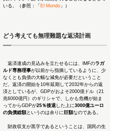
いる。（参照：「
El Mundo
」）
どう考えても無理難題な返済計画
返済達成の見込みを立たせるには、IMFの
ラガ
ルド専務理事
が以前から指摘しているように、少
なくとも負債の大幅な減免が必要だということ
だ。返済の開始を10年延期して2032年からの返
済としているが、GDPがおよそ2000億ドル（21
兆6000億円）のギリシャで、しかも危機が始ま
ってからGDPが
25％後退
した上に
3000億ユーロ
の負債総額
というのは余りに
巨額
なのである。
財政収支が黒字であるということは、国民の生