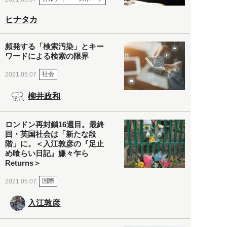
ヒナタカ
頻発する「検索汚染」とキー
ワードによる検索の限界
社会
2021.05.07
柳井政和
ロンドン再封鎖16週目。最終
回・英国社会は「新たな段
階」に。＜入江敦彦の『足止
め喰らい日記』嫌々乍ら
Returns＞
国際
2021.05.07
入江敦彦