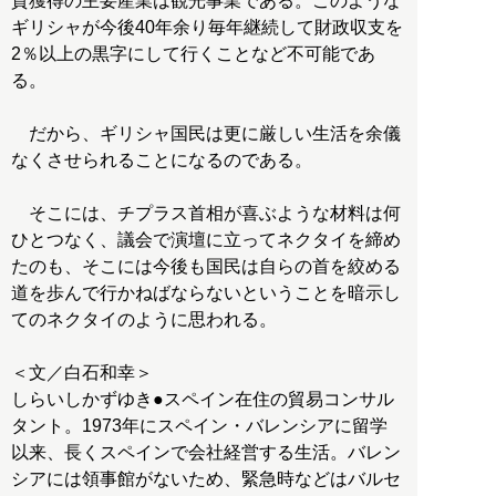
貨獲得の主要産業は観光事業である。このような
ギリシャが今後40年余り毎年継続して財政収支を
2％以上の黒字にして行くことなど不可能であ
る。
だから、ギリシャ国民は更に厳しい生活を余儀
なくさせられることになるのである。
そこには、チプラス首相が喜ぶような材料は何
ひとつなく、議会で演壇に立ってネクタイを締め
たのも、そこには今後も国民は自らの首を絞める
道を歩んで行かねばならないということを暗示し
てのネクタイのように思われる。
＜文／白石和幸＞
しらいしかずゆき●スペイン在住の貿易コンサル
タント。1973年にスペイン・バレンシアに留学
以来、長くスペインで会社経営する生活。バレン
シアには領事館がないため、緊急時などはバルセ