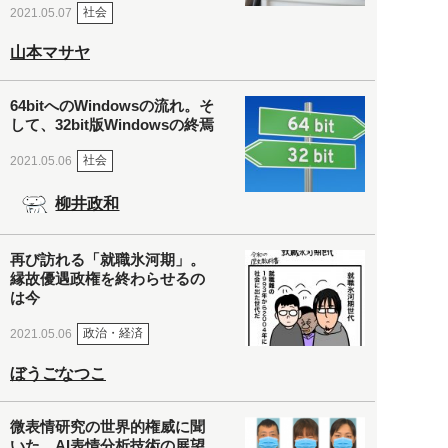
社会
2021.05.07
山本マサヤ
64bitへのWindowsの流れ。そ
して、32bit版Windowsの終焉
社会
2021.05.06
柳井政和
再び訪れる「就職氷河期」。
縁故優遇政権を終わらせるの
は今
政治・経済
2021.05.06
ぼうごなつこ
微表情研究の世界的権威に聞
いた、AI表情分析技術の展望