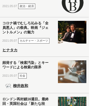
政治・経済
2021.05.07
コロナ禍でむしろ沁みる「全
員悪人」の祭典。映画『ジェ
ントルメン』の魅力
カルチャー・スポーツ
2021.05.07
ヒナタカ
頻発する「検索汚染」とキー
ワードによる検索の限界
社会
2021.05.07
柳井政和
ロンドン再封鎖16週目。最終
回・英国社会は「新たな段