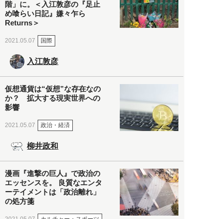
階」に。＜入江敦彦の『足止
め喰らい日記』嫌々乍ら
Returns＞
国際
2021.05.07
入江敦彦
仮想通貨は“仮想”な存在なの
か？ 拡大する現実世界への
影響
政治・経済
2021.05.07
柳井政和
漫画『進撃の巨人』で政治の
エッセンスを。 良質なエンタ
ーテイメントは「政治離れ」
の処方箋
カルチャー・スポーツ