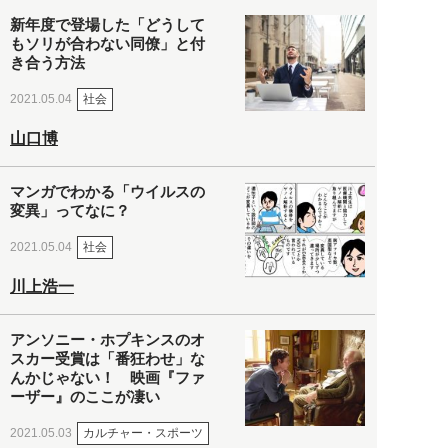
新年度で登場した「どうして
もソリが合わない同僚」と付
き合う方法
社会
2021.05.04
山口博
マンガでわかる「ウイルスの
変異」ってなに？
社会
2021.05.04
川上浩一
アンソニー・ホプキンスのオ
スカー受賞は「番狂わせ」な
んかじゃない！ 映画『ファ
ーザー』のここが凄い
カルチャー・スポーツ
2021.05.03