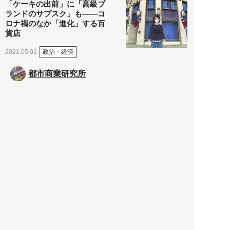
「ケーキの出前」に「高級ブ
ランドのサブスク」も――コ
ロナ禍のなか「進化」する百
貨店
政治・経済
2021.05.02
都市商業研究所
「高度外国人材」という言葉
に潜む欺瞞と、日本が搾取し
依存する圧倒的多数の外国人
労働者の実像とは？
社会
2021.05.01
月刊日本
以前の記事をもっと見る