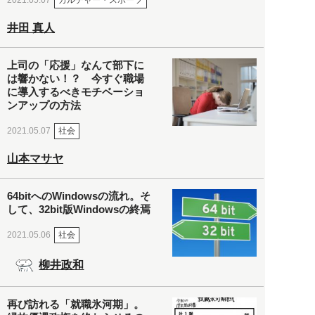
2021.05.07
井田 真人
上司の「応援」なんて部下に
は響かない！？ 今すぐ職場
に導入するべきモチベーショ
ンアップの方法
社会
2021.05.07
山本マサヤ
64bitへのWindowsの流れ。そ
して、32bit版Windowsの終焉
社会
2021.05.06
柳井政和
再び訪れる「就職氷河期」。