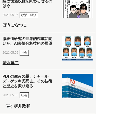
縁故優遇政権を終わらせるの
は今
政治・経済
2021.05.06
ぼうごなつこ
微表情研究の世界的権威に聞
いた、AI表情分析技術の展望
社会
2021.05.05
清水建二
PDFの生みの親、チャール
ズ・ゲシキ氏死去。その技術
と歴史を振り返る
社会
2021.05.05
柳井政和