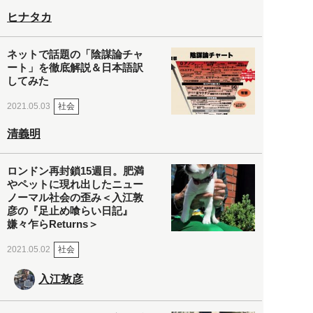
ヒナタカ
ネットで話題の「陰謀論チャ
ート」を徹底解説＆日本語訳
してみた
社会
2021.05.03
清義明
ロンドン再封鎖15週目。肥満
やペットに現れ出したニュー
ノーマル社会の歪み＜入江敦
彦の『足止め喰らい日記』
嫌々乍らReturns＞
社会
2021.05.02
入江敦彦