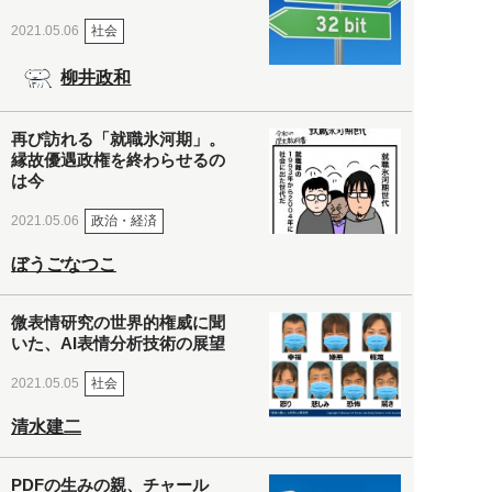
社会
2021.05.06
柳井政和
再び訪れる「就職氷河期」。
縁故優遇政権を終わらせるの
は今
政治・経済
2021.05.06
ぼうごなつこ
微表情研究の世界的権威に聞
いた、AI表情分析技術の展望
社会
2021.05.05
清水建二
PDFの生みの親、チャール