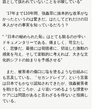
題として扱われていないことを示唆している”
’17年まで110年間、強姦罪に抜本的な改革がな
かったというのは驚きだ。はたしてどれだけの日
本人がその事実を知っているだろう？
“『日本の秘められた恥』はとても観るのが辛い
ドキュメンタリーである。痛ましく、苛立たし
く、悲惨だ。最後には視聴者に、切迫した激動の
感覚を与え、そして楽観的に考えれば、大きな文
化的シフトの始まりを予感させる”
また、被害者の傷口に塩を塗るような仕組みに
も言及している。「セカンドレイプ」という言葉
は日本でもかなり認知されてきたが、強姦被害者
を助けるどころか、より追いつめるような捜査や
ケアには問題があると言わざるを得ないと指摘し
ている。