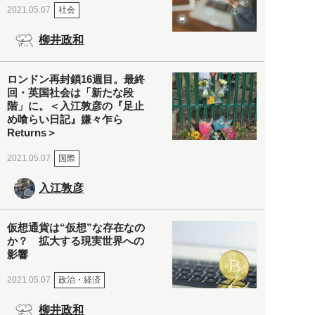
社会
2021.05.07
柳井政和
ロンドン再封鎖16週目。最終
回・英国社会は「新たな段
階」に。＜入江敦彦の『足止
め喰らい日記』嫌々乍ら
Returns＞
国際
2021.05.07
入江敦彦
仮想通貨は“仮想”な存在なの
か？ 拡大する現実世界への
影響
政治・経済
2021.05.07
柳井政和