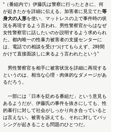
“（番組内で）伊藤氏は警察に行ったときに、何
が起きたかを詳細に伝える。加害者に見立てた
等
身大の人形
を使い、マットレスの上で事件時の状
況を再現するよう言われ、男性警察官からはなぜ
女性警察官に話したいのか説明するよう求められ
た。都内唯一の性暴力被害者の支援センターに
は、電話での相談を受けつけてもらえず、2時間
かけて直接面談しに来るよう言われたという”
男性警察官を相手に被害状況を詳細に再現する
というのは、相当な心理・肉体的なダメージがあ
るだろう。
一部には「日本を貶める番組だ」という意見も
あるようだが、伊藤氏の事件を抜きにしても、性
的暴行に対して社会がしっかり向き合っていると
は言えない。被害を訴えても、それに対してバッ
シングが起きることも問題のひとつだ。