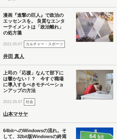
漫画『進撃の巨人』で政治の
エッセンスを。 良質なエンタ
ーテイメントは「政治離れ」
の処方箋
カルチャー・スポーツ
2021.05.07
井田 真人
上司の「応援」なんて部下に
は響かない！？ 今すぐ職場
に導入するべきモチベーショ
ンアップの方法
社会
2021.05.07
山本マサヤ
64bitへのWindowsの流れ。そ
して、32bit版Windowsの終焉