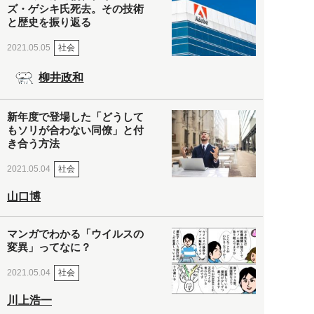
ズ・ゲシキ氏死去。その技術
と歴史を振り返る
社会
2021.05.05
柳井政和
新年度で登場した「どうして
もソリが合わない同僚」と付
き合う方法
社会
2021.05.04
山口博
マンガでわかる「ウイルスの
変異」ってなに？
社会
2021.05.04
川上浩一