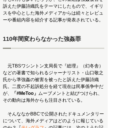
訴えた伊藤詩織氏をテーマにしたもので、イギリ
スを中心とした海外メディアからは続々とレビュ
ーや番組内容を紹介する記事が発表されている。
110年間変わらなかった強姦罪
元TBSワシントン支局長で『総理』（幻冬舎）
などの著書で知られるジャーナリスト・山口敬之
氏から準強姦の被害を被ったと訴えた伊藤詩織
氏。二度の不起訴処分を経て現在は民事係争中だ
が、
「#MeToo」
ムーブメントと結びつけられ、
その動向は海外からも注目されている。
そんななかBBCで公開されたドキュメンタリー
について、海外メディアはどのように報じている
のか？『
テレグラフ
』の記事には、次のような記