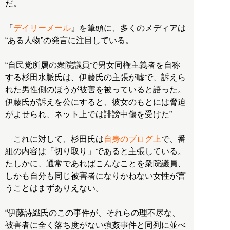
だ。
『
デイリーメール
』を筆頭に、多くのメディアは
“ある人物”の発言に注目している。
“自民党所属の衆院議員で男女同権主義者を自称
する杉田水脈氏は、伊藤氏の主張が嘘で、訴えら
れた男性側のほうが被害を被っていると語った。
伊藤氏が訴えを公にすると、彼女のもとには脅迫
がよせられ、ネット上では誹謗中傷を受けた”
これに対して、杉田氏は
自身のブログ上
で、番
組の内容は「切り取り」であると主張している。
たしかに、通常であればこんなことを衆院議員、
しかも自分も同じ被害者になりかねない女性が言
うことはまずありえない。
“伊藤詩織氏のこの事件が、それらの理不尽な、
被害者に全く落ち度がない強姦事件と同列に並べ