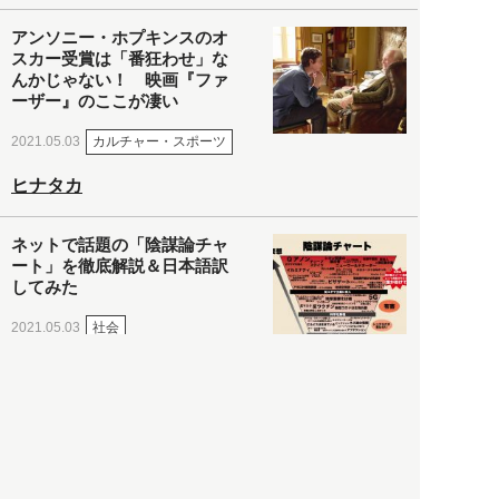
アンソニー・ホプキンスのオ
スカー受賞は「番狂わせ」な
んかじゃない！ 映画『ファ
ーザー』のここが凄い
カルチャー・スポーツ
2021.05.03
ヒナタカ
ネットで話題の「陰謀論チャ
ート」を徹底解説＆日本語訳
してみた
社会
2021.05.03
清義明
ロンドン再封鎖15週目。肥満
やペットに現れ出したニュー
ノーマル社会の歪み＜入江敦
彦の『足止め喰らい日記』