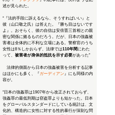
述が見られた。
“『法的手段に訴えるなら、そうすればいい』と
彼（山口敬之氏）は答えた。『勝ち目はないです
よ』。おそらく、彼の自信は安倍晋三首相との親
密な関係に拠るものだろう。だが、日本の強姦被
害者は全体的に不利な立場にある。警察官のうち
女性は8％しかおらず、法律では
110年間
にわた
って、
被害者が身体的抵抗を示す必要
があった”
法律的側面から日本の強姦被害を分析する記事
はほかにも多く、『
ガーディアン
』にも同様の内
容が。
“日本の強姦罪は1907年から改正されておらず、
強姦罪の最低刑期は窃盗罪よりも短かった。日本
をグローバルスタンダードにしている統計は、文
化的、構造的に女性に対する性的暴行が深刻な問