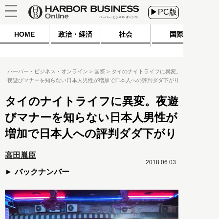
▶PC版
HOME
政治・経済
社会
国際
ハーバー・ビジネス・オンライン
国際
タイのナイトライフに異変。
夜遊びマナーを知らない日本人男性が増加で日本人への評判ダダ下がり
タイのナイトライフに異変。夜遊
びマナーを知らない日本人男性が
増加で日本人への評判ダダ下がり
高田胤臣
2018.06.03
バックナンバー