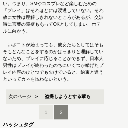
い。つまり、SMやコスプレなど楽しむための
「プレイ」はそれほどには浸透していない。それ
故に女性は理解しきれないところがあるが、交渉
時に言葉の障壁もあってOKとしてしまい、ホテ
ルに向かう。
いざコトが始まっても、彼女たちとしてはそも
そもどんなことをするのかはっきりと理解してい
ないため、プレイに応じることができず、日本人
男性はプレイが終わったのちにいくつか挙げたプ
レイ内容のひとつでも欠けていると、約束と違う
といってカネを払わないという。
次のページ
盗撮しようとする輩も
1
2
ハッシュタグ