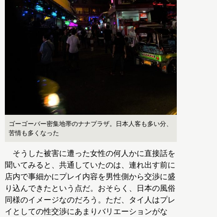
ゴーゴーバー密集地帯のナナプラザ。日本人客も多い分、
苦情も多くなった
そうした被害に遭った女性の何人かに直接話を
聞いてみると、共通していたのは、連れ出す前に
店内で事細かにプレイ内容を男性側から交渉に盛
り込んできたという点だ。おそらく、日本の風俗
同様のイメージなのだろう。ただ、タイ人はプレ
イとしての性交渉にあまりバリエーションがな