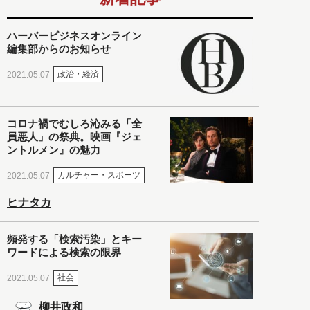
ハーバービジネスオンライン
編集部からのお知らせ
政治・経済
2021.05.07
コロナ禍でむしろ沁みる「全
員悪人」の祭典。映画『ジェ
ントルメン』の魅力
カルチャー・スポーツ
2021.05.07
ヒナタカ
頻発する「検索汚染」とキー
ワードによる検索の限界
社会
2021.05.07
柳井政和