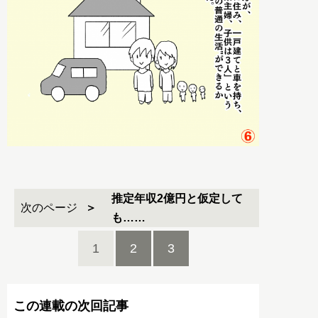
推定年収2億円と仮定して
次のページ
も……
1
2
3
この連載の次回記事