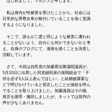
はじめまして、マルクスと申します。
私は身内が性被害を受けたことから、社会には
日常的な男尊女卑が根付いていることを強く意識
するようになりました。
そこで、誰もが二度と同じような被害に遭われ
ることがないよう、自分にも何かできないかと考
え、自身のブログにて、漫画を描くことを決意し
活動しています。
さて、今回は自民党の加藤寛治衆議院議員が、
5月10日に出席した同党細田派の派閥総会で「子
供を必ず3人以上産んでほしい」と結婚披露宴な
どで呼びかけていると発言したことが波紋を呼ん
でることを取り上げました。加藤議員はその後、
発言を謝罪・撤回しましたが、ネットでは批判の
声が少なくありません。