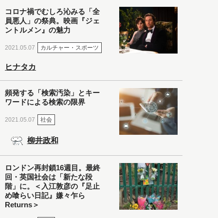
コロナ禍でむしろ沁みる「全
員悪人」の祭典。映画『ジェ
ントルメン』の魅力
カルチャー・スポーツ
2021.05.07
ヒナタカ
頻発する「検索汚染」とキー
ワードによる検索の限界
社会
2021.05.07
柳井政和
ロンドン再封鎖16週目。最終
回・英国社会は「新たな段
階」に。＜入江敦彦の『足止
め喰らい日記』嫌々乍ら
Returns＞