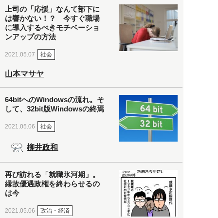
上司の「応援」なんて部下に
は響かない！？ 今すぐ職場
に導入するべきモチベーショ
ンアップの方法
社会
2021.05.07
山本マサヤ
64bitへのWindowsの流れ。そ
して、32bit版Windowsの終焉
社会
2021.05.06
柳井政和
再び訪れる「就職氷河期」。
縁故優遇政権を終わらせるの
は今
政治・経済
2021.05.06