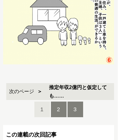
推定年収2億円と仮定して
次のページ
も……
1
2
3
この連載の次回記事