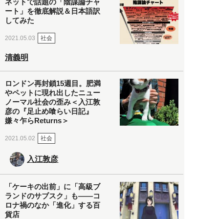
ネットで話題の「陰謀論チャ
ート」を徹底解説＆日本語訳
してみた
社会
2021.05.03
清義明
ロンドン再封鎖15週目。肥満
やペットに現れ出したニュー
ノーマル社会の歪み＜入江敦
彦の『足止め喰らい日記』
嫌々乍らReturns＞
社会
2021.05.02
入江敦彦
「ケーキの出前」に「高級ブ
ランドのサブスク」も――コ
ロナ禍のなか「進化」する百
貨店