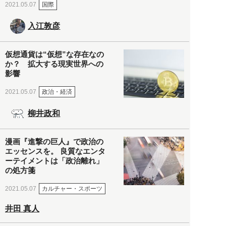
国際
2021.05.07
入江敦彦
仮想通貨は“仮想”な存在なの
か？ 拡大する現実世界への
影響
政治・経済
2021.05.07
柳井政和
漫画『進撃の巨人』で政治の
エッセンスを。 良質なエンタ
ーテイメントは「政治離れ」
の処方箋
カルチャー・スポーツ
2021.05.07
井田 真人