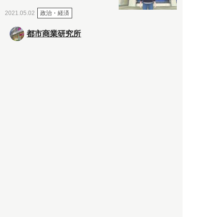
政治・経済
2021.05.02
都市商業研究所
「高度外国人材」という言葉
に潜む欺瞞と、日本が搾取し
依存する圧倒的多数の外国人
労働者の実像とは？
社会
2021.05.01
月刊日本
以前の記事をもっと見る