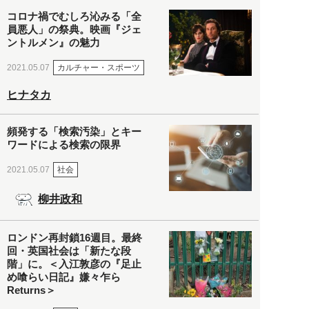
コロナ禍でむしろ沁みる「全
員悪人」の祭典。映画『ジェ
ントルメン』の魅力
カルチャー・スポーツ
2021.05.07
ヒナタカ
頻発する「検索汚染」とキー
ワードによる検索の限界
社会
2021.05.07
柳井政和
ロンドン再封鎖16週目。最終
回・英国社会は「新たな段
階」に。＜入江敦彦の『足止
め喰らい日記』嫌々乍ら
Returns＞