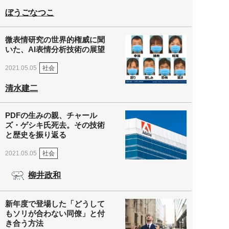
ぼうごなつこ
微表情研究の世界的権威に聞
いた、AI表情分析技術の展望
社会
2021.05.05
清水建二
PDFの生みの親、チャール
ズ・ゲシキ氏死去。その技術
と歴史を振り返る
社会
2021.05.05
柳井政和
新年度で登場した「どうして
もソリが合わない同僚」と付
き合う方法