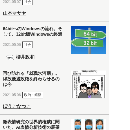
社会
2021.05.07
山本マサヤ
64bitへのWindowsの流れ。そ
して、32bit版Windowsの終焉
社会
2021.05.06
柳井政和
再び訪れる「就職氷河期」。
縁故優遇政権を終わらせるの
は今
政治・経済
2021.05.06
ぼうごなつこ
微表情研究の世界的権威に聞
いた、AI表情分析技術の展望