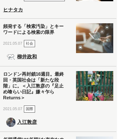
ヒナタカ
頻発する「検索汚染」とキー
ワードによる検索の限界
社会
2021.05.07
柳井政和
ロンドン再封鎖16週目。最終
回・英国社会は「新たな段
階」に。＜入江敦彦の『足止
め喰らい日記』嫌々乍ら
Returns＞
国際
2021.05.07
入江敦彦