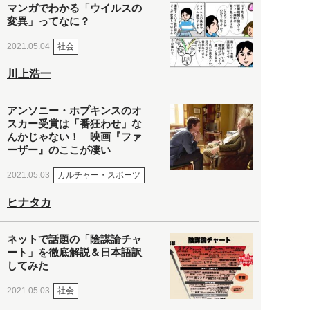
マンガでわかる「ウイルスの
変異」ってなに？
社会
2021.05.04
川上浩一
アンソニー・ホプキンスのオ
スカー受賞は「番狂わせ」な
んかじゃない！ 映画『ファ
ーザー』のここが凄い
カルチャー・スポーツ
2021.05.03
ヒナタカ
ネットで話題の「陰謀論チャ
ート」を徹底解説＆日本語訳
してみた
社会
2021.05.03