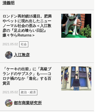
清義明
ロンドン再封鎖15週目。肥満
やペットに現れ出したニュー
ノーマル社会の歪み＜入江敦
彦の『足止め喰らい日記』
嫌々乍らReturns＞
社会
2021.05.02
入江敦彦
「ケーキの出前」に「高級ブ
ランドのサブスク」も――コ
ロナ禍のなか「進化」する百
貨店
政治・経済
2021.05.02
都市商業研究所