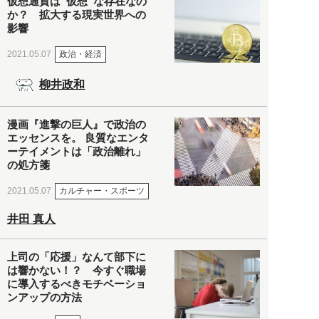
仮想通貨は“仮想”な存在なの
か？ 拡大する現実世界への
影響
政治・経済
2021.05.07
柳井政和
漫画『進撃の巨人』で政治の
エッセンスを。 良質なエンタ
ーテイメントは「政治離れ」
の処方箋
カルチャー・スポーツ
2021.05.07
井田 真人
上司の「応援」なんて部下に
は響かない！？ 今すぐ職場
に導入するべきモチベーショ
ンアップの方法