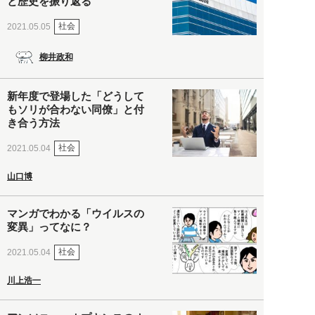
と歴史を振り返る
社会
2021.05.05
柳井政和
新年度で登場した「どうして
もソリが合わない同僚」と付
き合う方法
社会
2021.05.04
山口博
マンガでわかる「ウイルスの
変異」ってなに？
社会
2021.05.04
川上浩一