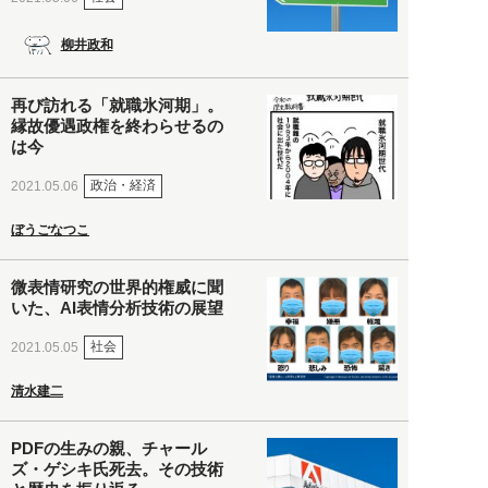
柳井政和
再び訪れる「就職氷河期」。
縁故優遇政権を終わらせるの
は今
政治・経済
2021.05.06
ぼうごなつこ
微表情研究の世界的権威に聞
いた、AI表情分析技術の展望
社会
2021.05.05
清水建二
PDFの生みの親、チャール
ズ・ゲシキ氏死去。その技術