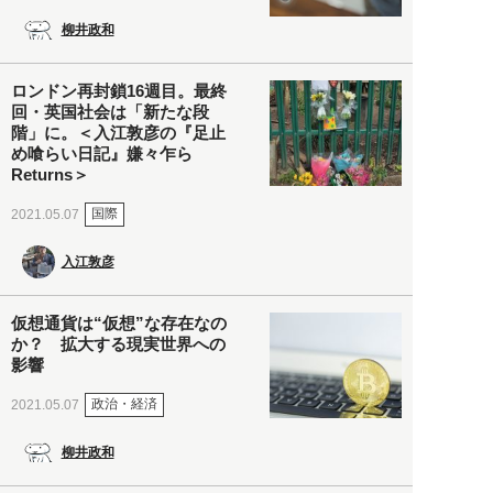
柳井政和
ロンドン再封鎖16週目。最終
回・英国社会は「新たな段
階」に。＜入江敦彦の『足止
め喰らい日記』嫌々乍ら
Returns＞
国際
2021.05.07
入江敦彦
仮想通貨は“仮想”な存在なの
か？ 拡大する現実世界への
影響
政治・経済
2021.05.07
柳井政和