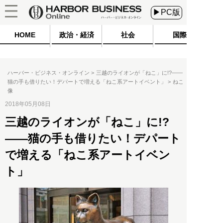
▶PC版
HOME
政治・経済
社会
国際
ハーバー・ビジネス・オンライン
三越のライオンが「ねこ」に!?――
猫の手も借りたい！デパートで増える「ねこ系アートイベント」
ねこ
像
2018年05月08日
三越のライオンが「ねこ」に!?
――猫の手も借りたい！デパート
で増える「ねこ系アートイベン
ト」