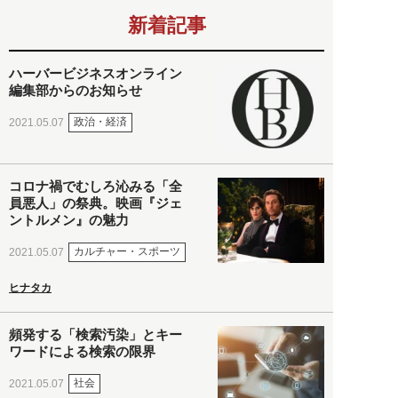
新着記事
ハーバービジネスオンライン
編集部からのお知らせ
政治・経済
2021.05.07
コロナ禍でむしろ沁みる「全
員悪人」の祭典。映画『ジェ
ントルメン』の魅力
カルチャー・スポーツ
2021.05.07
ヒナタカ
頻発する「検索汚染」とキー
ワードによる検索の限界
社会
2021.05.07