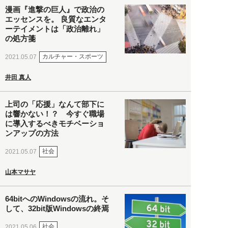
漫画『進撃の巨人』で政治の
エッセンスを。 良質なエンタ
ーテイメントは「政治離れ」
の処方箋
カルチャー・スポーツ
2021.05.07
井田 真人
上司の「応援」なんて部下に
は響かない！？ 今すぐ職場
に導入するべきモチベーショ
ンアップの方法
社会
2021.05.07
山本マサヤ
64bitへのWindowsの流れ。そ
して、32bit版Windowsの終焉
社会
2021.05.06