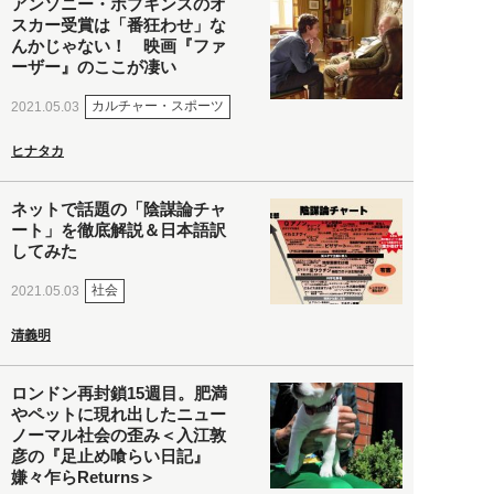
アンソニー・ホプキンスのオ
スカー受賞は「番狂わせ」な
んかじゃない！ 映画『ファ
ーザー』のここが凄い
カルチャー・スポーツ
2021.05.03
ヒナタカ
ネットで話題の「陰謀論チャ
ート」を徹底解説＆日本語訳
してみた
社会
2021.05.03
清義明
ロンドン再封鎖15週目。肥満
やペットに現れ出したニュー
ノーマル社会の歪み＜入江敦
彦の『足止め喰らい日記』
嫌々乍らReturns＞