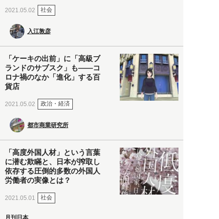
社会
2021.05.02
入江敦彦
「ケーキの出前」に「高級ブ
ランドのサブスク」も――コ
ロナ禍のなか「進化」する百
貨店
政治・経済
2021.05.02
都市商業研究所
「高度外国人材」という言葉
に潜む欺瞞と、日本が搾取し
依存する圧倒的多数の外国人
労働者の実像とは？
社会
2021.05.01
月刊日本