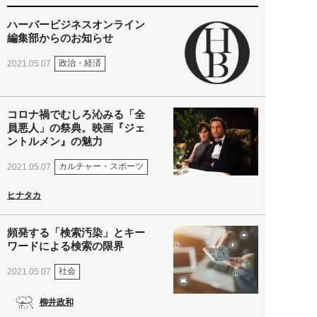
ハーバービジネスオンライン
編集部からのお知らせ
政治・経済
2021.05.07
コロナ禍でむしろ沁みる「全
員悪人」の祭典。映画『ジェ
ントルメン』の魅力
カルチャー・スポーツ
2021.05.07
ヒナタカ
頻発する「検索汚染」とキー
ワードによる検索の限界
社会
2021.05.07
柳井政和