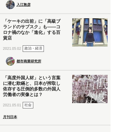
入江敦彦
「ケーキの出前」に「高級ブ
ランドのサブスク」も――コ
ロナ禍のなか「進化」する百
貨店
政治・経済
2021.05.02
都市商業研究所
「高度外国人材」という言葉
に潜む欺瞞と、日本が搾取し
依存する圧倒的多数の外国人
労働者の実像とは？
社会
2021.05.01
月刊日本