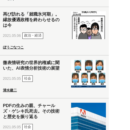
再び訪れる「就職氷河期」。
縁故優遇政権を終わらせるの
は今
政治・経済
2021.05.06
ぼうごなつこ
微表情研究の世界的権威に聞
いた、AI表情分析技術の展望
社会
2021.05.05
清水建二
PDFの生みの親、チャール
ズ・ゲシキ氏死去。その技術
と歴史を振り返る
社会
2021.05.05