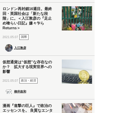
ロンドン再封鎖16週目。最終
回・英国社会は「新たな段
階」に。＜入江敦彦の『足止
め喰らい日記』嫌々乍ら
Returns＞
国際
2021.05.07
入江敦彦
仮想通貨は“仮想”な存在なの
か？ 拡大する現実世界への
影響
政治・経済
2021.05.07
柳井政和
漫画『進撃の巨人』で政治の
エッセンスを。 良質なエンタ