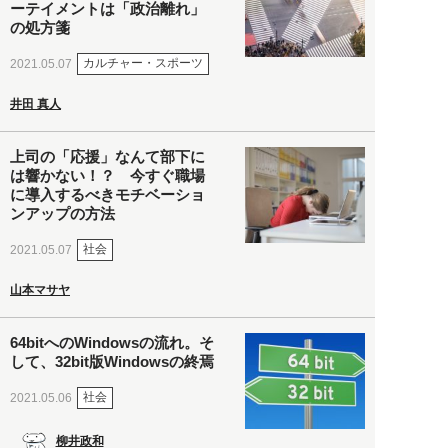
ーテイメントは「政治離れ」
の処方箋
カルチャー・スポーツ
2021.05.07
井田 真人
上司の「応援」なんて部下に
は響かない！？ 今すぐ職場
に導入するべきモチベーショ
ンアップの方法
社会
2021.05.07
山本マサヤ
64bitへのWindowsの流れ。そ
して、32bit版Windowsの終焉
社会
2021.05.06
柳井政和