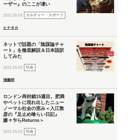
ーザー』のここが凄い
カルチャー・スポーツ
2021.05.03
ヒナタカ
ネットで話題の「陰謀論チャ
ート」を徹底解説＆日本語訳
してみた
社会
2021.05.03
清義明
ロンドン再封鎖15週目。肥満
やペットに現れ出したニュー
ノーマル社会の歪み＜入江敦
彦の『足止め喰らい日記』
嫌々乍らReturns＞
社会
2021.05.02