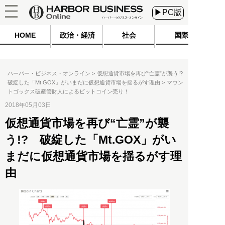
▶PC版
HOME
政治・経済
社会
国際
ハーバー・ビジネス・オンライン
仮想通貨市場を再び“亡霊”が襲う!?
破綻した「Mt.GOX」がいまだに仮想通貨市場を揺るがす理由
マウン
トゴックス破産管財人によるビットコイン売り！
2018年05月03日
仮想通貨市場を再び“亡霊”が襲
う!? 破綻した「Mt.GOX」がい
まだに仮想通貨市場を揺るがす理
由