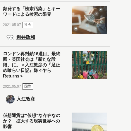
頻発する「検索汚染」とキー
ワードによる検索の限界
社会
2021.05.07
柳井政和
ロンドン再封鎖16週目。最終
回・英国社会は「新たな段
階」に。＜入江敦彦の『足止
め喰らい日記』嫌々乍ら
Returns＞
国際
2021.05.07
入江敦彦
仮想通貨は“仮想”な存在なの
か？ 拡大する現実世界への
影響