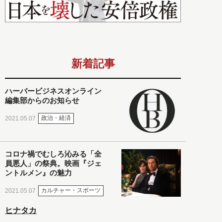
新着記事
ハーバービジネスオンライン
編集部からのお知らせ
政治・経済
2021.05.07
コロナ禍でむしろ沁みる「全
員悪人」の祭典。映画『ジェ
ントルメン』の魅力
カルチャー・スポーツ
2021.05.07
ヒナタカ